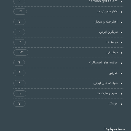
2
persian got talent
اخبار سلبریتی ها
22
اخبار فیلم و سریال
7
بازیگران ایرانی
2
برنامه ها
3
بیوگرافی
103
حاشیه های اینستاگرام
9
خارجی
4
خواننده های ایرانی
8
معرفی سایت ها
12
موزیک
7
حتما بخوانید!