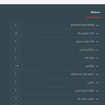
دسته‌ها
2
persian got talent
اخبار سلبریتی ها
22
اخبار فیلم و سریال
7
بازیگران ایرانی
2
برنامه ها
3
بیوگرافی
103
حاشیه های اینستاگرام
9
خارجی
4
خواننده های ایرانی
8
معرفی سایت ها
12