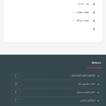
نام :
areff
تعداد مطالب :
1
تعداد دیدگاه :
0
دسته‌ها
2
persian got talent
اخبار سلبریتی ها
22
اخبار فیلم و سریال
7
بازیگران ایرانی
2