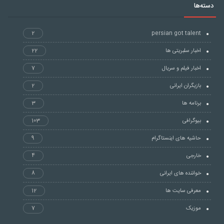
دسته‌ها
2
persian got talent
اخبار سلبریتی ها
22
اخبار فیلم و سریال
7
بازیگران ایرانی
2
برنامه ها
3
بیوگرافی
103
حاشیه های اینستاگرام
9
خارجی
4
خواننده های ایرانی
8
معرفی سایت ها
12
موزیک
7