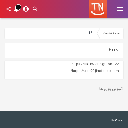
bt15
صفحه نخست
bt15
https://file.io/I3DKgUrobdV2
https://ace90.jimdosite.com/
آموزش بازی ها
دسته‌ها