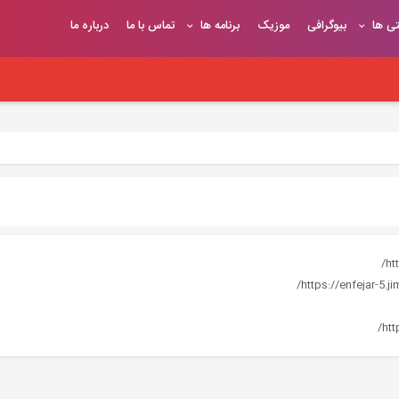
تی ها
بیوگرافی
موزیک
برنامه ها
تماس با ما
درباره ما
ht
https://enfejar-5.
htt