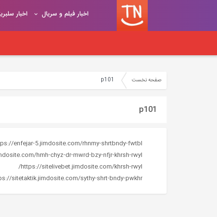
اخبار فیلم و سریال
اخبار سلبری
p101
صفحه نخست
p101
tps://enfejar-5.jimdosite.com/rhnmy-shrtbndy-fwtbl/
jimdosite.com/hmh-chyz-dr-mwrd-bzy-nfjr-khrsh-rwyl/
https://sitelivebet.jimdosite.com/khrsh-rwyl/
ps://sitetaktik.jimdosite.com/sythy-shrt-bndy-pwkhr/