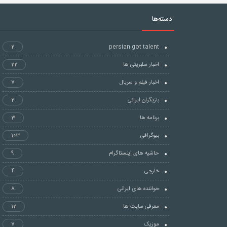
دسته‌ها
2
persian got talent
اخبار سلبریتی ها
22
اخبار فیلم و سریال
7
بازیگران ایرانی
2
برنامه ها
3
بیوگرافی
103
حاشیه های اینستاگرام
9
خارجی
4
خواننده های ایرانی
8
معرفی سایت ها
12
موزیک
7