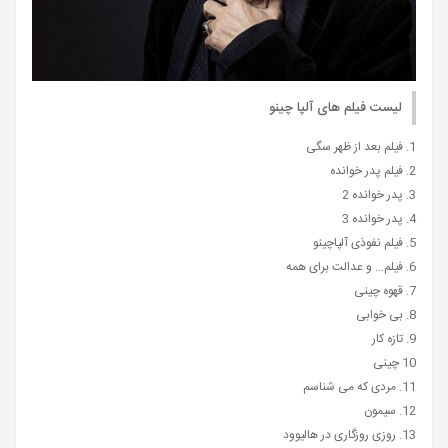
لیست فیلم های آلپا چینو
1. فیلم بعد از ظهر سگی
2. فیلم پدر خوانده
3. پدر خوانده 2
4. پدر خوانده 3
5. فیلم نفوذی آلپاچینو
6. فیلم… و عدالت برای همه
7. قهوه چینی
8. بی خوابی
9. تازه کار
10 چینی
11. مردی که می شناسم
12. سیمون
13. روزی روزگاری در هالیوود