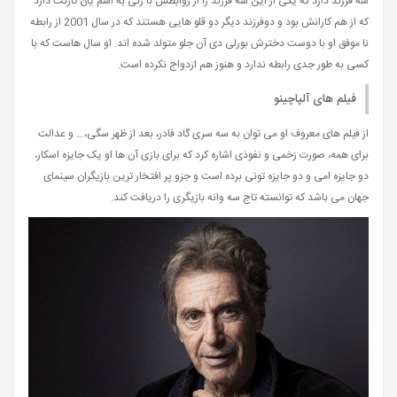
سه فرزند دارد که یکی از این سه فرزند را از روابطش با زنی به اسم یان تارنت دارد
که از هم کارانش بود و دوفرزند دیگر دو قلو هایی هستند که در سال 2001 از رابطه
نا موفق او با دوست دخترش بورلی دی آن جلو متولد شده اند. او سال هاست که با
کسی به طور جدی رابطه ندارد و هنوز هم ازدواج نکرده است.
فیلم های آلپاچینو
از فیلم های معروف او می توان به سه سری گاد فادر، بعد از ظهر سگی،… و عدالت
برای همه، صورت زخمی و نفوذی اشاره کرد که برای بازی آن ها او یک جایزه اسکار،
دو جایزه امی و دو جایزه تونی برده است و جزو پر افتخار ترین بازیگران سینمای
جهان می باشد که توانسته تاج سه وانه بازیگری را دریافت کند.