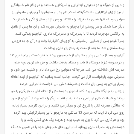
ولدین او دورگه و دو تابعیتی ایتالیایی و امریکایی هستند و در واقع نام خانوادگی
او نیز از زبان ایتالیایی نشات گرفته است. نام پدر او سالواتوره آلپاچینو و مادرش رز
جرادی بود که تنها همین یک فرزند را داشتند و پس از دو سال زندگی با هم از یک
دیگر جدا شدند و سر پرستی از آلپاچینو به مادرش سپرده شد و آن ها پس از طلاق
به برانکس مهاجرت کردند تا با پدر بزرگ و مادر بزرگ مادری آلپاچینو زندگی کنند.
پدر آلفردو پس از جدایی از مادرش به کووینای کالیفرنیا رفته و در آن جا به فروش
بیمه مشغول شد اما بعد از مدت به رستوران داری پرداخت.
آلپاچینو بعد از جدایی پدر و مادرش از هم مجبور بود تا با فقر دست و پنجه نرم کند
و در مدرسه نیز با دوستان نا باب و معتاد رفاقت داشت و جزو شر ترین بچه های
مدرسه اش شناخته می شد. هر جا که دعوایی رخ می داد نام او شنیده می شود و
مادرش مورد بازخواست قرار می گرفت. جالب است بدانید که آلپاچینو از ابتدا علاقه
بسیار زیادی به بیس بال داشت و همیشه دلش می خواست تا در این عرصه
ورزشی به جایگاه بالایی پیدا کند اما چون دوستانش از علاقه اش به بازیگری با خبر
بودند و شیطنت های او را می دیدند به او لقب بازیگر را داده بودند. آلفردو از سن
نه سالگی مصرف الکل را شروع کرد و سیگار می کشید و در این کار هم بسیار زیاده
روی می کرد تا ایت که در سن 13 سالگی به ماریجوانا نیز بسیار گرایش پیدا کرده
بود و هر کاری می کرد تا پول به جیب بزند و هزینه پک های گلش بکند و با
دوستانش به مصرف ماری بپردازد اما با این حال هم چنان خود را در همین حد نگه