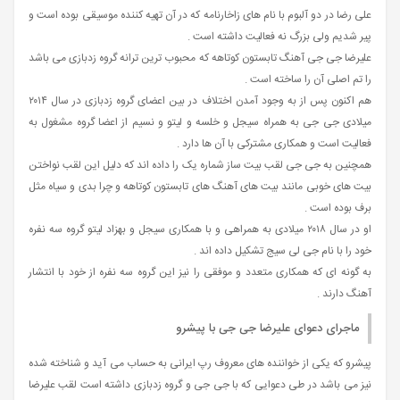
علی رضا در دو آلبوم با نام‌ های زاخارنامه که در آن تهیه‌ کننده موسیقی بوده است و
پیر شدیم ولی بزرگ نه فعالیت داشته است .
علیرضا جی جی آهنگ تابستون کوتاهه که محبوب ترین ترانه گروه زدبازی می باشد
را تم اصلی آن را ساخته‌ است .
هم اکنون پس از به وجود آمدن اختلاف در بین اعضای گروه زدبازی در سال ۲۰۱۴
میلادی جی جی به همراه سیجل و خلسه و لیتو و نسیم از اعضا گروه مشغول به
فعالیت است و همکاری مشترکی با آن ها دارد .
همچنین به جی جی لقب بیت ساز شماره یک را داده اند که دلیل این لقب نواختن
بیت های خوبی مانند بیت های آهنگ های تابستون کوتاهه و چرا بدی و سیاه مثل
برف بوده است .
او در سال ۲۰۱۸ میلادی به همراهی و با همکاری سیجل و بهزاد لیتو گروه سه نفره
خود را با نام جی لی سیج تشکیل داده اند .
به گونه ای که همکاری متعدد و موفقی را نیز این گروه سه نفره از خود با انتشار
آهنگ دارند .
ماجرای دعوای علیرضا جی جی با پیشرو
پیشرو که یکی از خواننده های معروف رپ ایرانی به حساب می آید و شناخته شده
نیز می باشد در طی دعوایی که با جی جی و گروه زدبازی داشته است لقب علیرضا