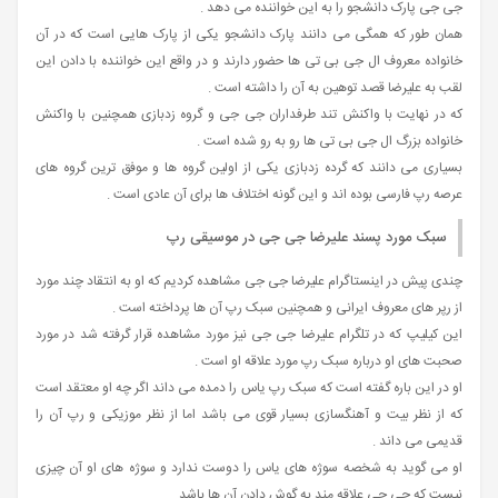
جی جی پارک دانشجو را به این خواننده می دهد .
همان طور که همگی می دانند پارک دانشجو یکی از پارک هایی است که در آن
خانواده معروف ال جی بی تی ها حضور دارند و در واقع این خواننده با دادن این
لقب به علیرضا قصد توهین به آن را داشته است .
که در نهایت با واکنش تند طرفداران جی جی و گروه زدبازی همچنین با واکنش
خانواده بزرگ ال جی بی تی ها رو به رو شده است .
بسیاری می دانند که گرده زدبازی یکی از اولین گروه ها و موفق ترین گروه های
عرصه رپ فارسی بوده اند و این گونه اختلاف ها برای آن عادی است .
سبک مورد پسند علیرضا جی جی در موسیقی رپ
چندی پیش در اینستاگرام علیرضا جی جی مشاهده کردیم که او به انتقاد چند مورد
از رپر های معروف ایرانی و همچنین سبک رپ آن ها پرداخته است .
این کیلیپ که در تلگرام علیرضا جی جی نیز مورد مشاهده قرار گرفته شد در مورد
صحبت های او درباره سبک رپ مورد علاقه او است .
او در این باره گفته است که سبک رپ یاس را دمده می داند اگر چه او معتقد است
که از نظر بیت و آهنگسازی بسیار قوی می باشد اما از نظر موزیکی و رپ آن را
قدیمی می داند .
او می گوید به شخصه سوژه های یاس را دوست ندارد و سوژه های او آن چیزی
نیست که جی جی علاقه مند به گوش دادن آن ها باشد .