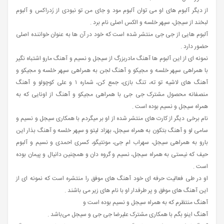
از دیگر آلبوم های او می توان آلبوم مود و جای من تو نبودی از زَدراکس و آلبوم
لبخند از سیجل، سپهر خلسه و الکس اصلی نام برد .
آلبوم هایی از جی جی منتشر شده است که خود در آن ها به عنوان خواننده اصلی
حضور دارد .
نمونه ای از این آلبوم ها آهنگ مادربزرگ از سیجل و نسیم و آهنگ مارو اشتباه نگیر
با همراهی سپهر خلسه و مجیکو و آهنگ لجن به همراهی سپهر خلسه و مجیکو و
آهنگ های لاشیه تو ته، تنگ بازی، جمع کن، شماره ۱ و علی کوچولو و آهنگ
منصفانه محصول مشترک جی جی با همراهی مجیکو و آهنگ از اونایی که به
همراه سیجل و نسیم بوده است .
نام برخی دیگر از کارت های منتشر شده از او بر میگردم با همکاری سیجل و نسیم و
سامی لو و آهنگ بتکون به همراه سیجل، بهزاد لیتو و سپهر خلسه و آهنگ بذار این
بارو به همراهی سیجل، سهراب ام جی، مونتیگو، کسری احمدی و نسیم و آلبوم
حیف که نیستی به همراه سیجل، نسیم و گروه دان و همچنین دانیال و پیمان بوده
است .
او در طی فعالیت حرفه‌ ای خود آهنگ های موفق را منتشره است که نمونه ای از
این آهنگ های موفق و پر طرفدار او با نام های زیر می باشند .
آهنگ منتظرم که به همراه سیجل و نسیم بوده است و
آهنگ اینو بگم با همکاری مشترک علیرضا جی جی و سیجل می‌باشد .