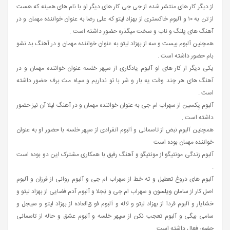
از دیگر کار های منتشر شده از جی جی کار های دیگر او با نام های همینه که هست
از تن به ۱۰ و آلبوم خاکستری از بهزاد لیتو که علی رضا به عنوان خواننده مهمان و در
آهنگ‌ های پلنگ و ناب و سخت میگذره حضور داشته است .
همچنین آلبوم بیست و سه از بهزاد لیتو به عنوان خواننده مهمان و در آهنگ بد نشو
بام حضور داشته است .
یکی دیگر از کار های او آلبوم یادگاری از سپهر خلسه عنوان خواننده مهمان و در
آهنگ‌ های هر چند وقت یه بار و شر با تو نداریم و سیاه مث برف حضور داشته
است .
آلبوم یِکسین از سهراب ام جی به عنوان خواننده مهمان و در آهنگ لیلا آن نیز حضور
داشته است .
همچنین آلبوم نبض از تاسمانی و آلبوم انفرادی از سپهر خلسه با حضور او به عنوان
خواننده مهمان بوده است .
آلبوم زندگی مونتیگو از مونتیگو و آهنگ رفیق با همکاری مشترک این دو بوده است
.
آلبوم های دروغ تعطیل و ته خط از سهراب ام جی و آلبوم روانی از فرزان و آلبوم
اصل کار از
سامان ویلسون
و سهراب ام جی و نِجلا و آلبوم آدم فضایی از بهزاد لیتو و
خشایار و آلبوم فردا از بهزاد لیتو و لاله و آلبوم فو ق‌العاده از بهزاد لیتو و
سیجل
و
سامی بیگی و آلبوم تعجب نکن از سپهر خلسه و آلبوم عشق و حاله از تاسمانی
حضور فعال داشته است .