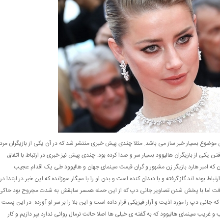
موضوع بسیار خبر ساز می باشد. مثلا چندی پیش خبری منتشر شد که در آن یکی از بازیگران مرد
فتن یکی از بازیگران هالیوود بسیار سر و صدا کرده بود. چندی پیش نیز خبری در ارتباط با اتفاق
 که امبر هارد بازیگر زن مشهور و گران قیمت سینمای جهان و هالیوود طی یک اقدام عجیب
وده اند گاز گرفته و با دندان کنده است و بدن او را با سیگار سوزانده که این خبر در ابتدا در
 گرفت اما با پخش شدن تصاویر جانی دپ که از این حمله همسر سابقش به شدت مجروح بود حاکی
 که جانی دپ را مورد اذیت و آزار فیزیکی قرار داده است و این بلا را بر سر او آورده. در این پست
ب و غریب سینمای هالیوود که به گفته ی خیلی ها اصلا حالت نرمال روانی ندارد بپر دازیم و کار