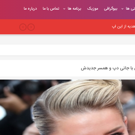
تی ها
بیوگرافی
موزیک
برنامه ها
تماس با ما
درباره ما
یه از این اپ
بری
 سئو وب‌سایت
ش با جانی دپ و همسر جدیدش
یح
یوندهای موثر