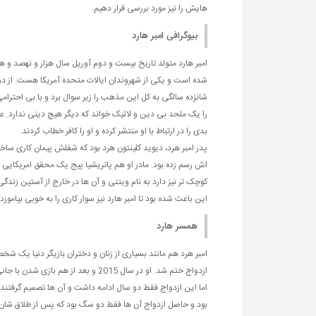
هایش را نیز مورد بررسی قرار دهیم.
بیوگرافی امبر هارد
امبر هارد متولد تاریخ بیست و دوم آوریل سال هزار و نهصد و
شده است و یکی از شهروندان ایالات متحده آمریکا هست. از دو
شانزده سالگی به کل این مذهب را زیر سوال برد و با بی احتر
را یک ملحد بی دین و لائیک خواند که دیگر هیچ دینی ندارد. ع
بدی را در ارتباط با او منتشر کرده و او را کافر خطاب کردند.
پدر امبر هرد، دیوید کلینتون هرد بود که شفلش پیمان کاری ساخت
اش رسم زده بود. مادر او هم پاتریشیا پیج یک محقق امریکایی 
کوچک تر نیز دارد به نام ویتنی و آن ها در خارج از آستین ز
این باعث شده بود تا امبر هارد نیز سوار کاری را به خوبی بیام
همسر هارد
امبر هرد هم مانند بسیاری از زنان و دختران بازیگر دنیا یک ش
ازدواج ختم شد. او در سال 2015 و بعد
بود و حاصل ازدواج آن ها فقط دو سگ بود که پس از طلاق شان جان