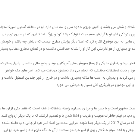
 هشتاد و شش می باشد و اکنون چیزی حدود سی و سه سال دارد. او در منطقه آستین امریکا متولد
ران کودکی اش او با گرایش مسیحیت کاتولیک رشد کرد و بزرگ شد تا این که در سنین نوجوانی و
امی هایی به این موضوع اشاره کرد که اصلا دیگر برایش مطرح نیست که دینش چه باشد و خودش
ده ی بسیاری از هوادارانش این کار او را نشانه حماقتش دانسته و در فضای مجازی مطالب بسیار
مان بود و به قول ما یکی از بساز بفروش های آمریکایی بود و وضع مالی مناسبی را برای خانواده
بود و بابت تحقیقات مختلفی که انجام می داد دستمزد دریافت می کرد. امبر هارد یک خواهر
ندگی می کردند و پدرش به اسب ها علاقه بسیاری داشت و در خارج از شهر چندین اسطبل دلشت و
وزد و این موضوع در بازیگری اش بسیار به دردش می خورد.
خصیت مشهور است و با پسر ها و مردان بسیاری رابطه عاشقانه داشته است که فقط یکی از آن ها ب
 از هم بازی شدن با جانی دپ در فیلم خاطرات عجیب و غریب و آشنا شدن با و تصمیم گرفتند که با یک دیگر ازدواج کنند
اما این ازدواج فقط دو سال ادامه داشت و آن ها تصمیم گرفتند که در سال 2017 از یک دیگر جدا شوند. در این مدت نیز اصلا امبر هرد از جانی دپ حامله نشده
ی با اهدا مبلغ هنگفتی پول از امبر هرد خواست تا از آن ها نگه داری کند و امبر هرد نیز این