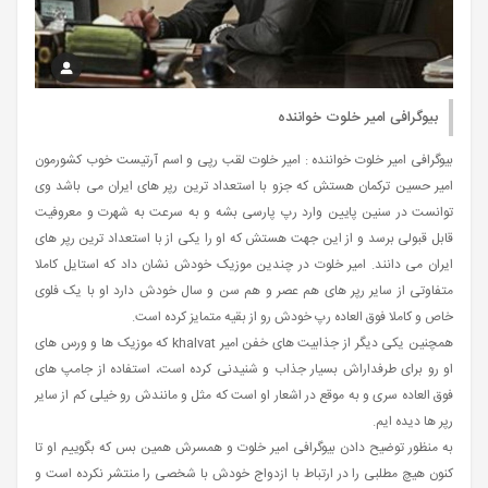
بیوگرافی امیر خلوت خواننده
بیوگرافی امیر خلوت خواننده : امیر خلوت لقب رپی و اسم آرتیست خوب کشورمون
امیر حسین ترکمان هستش که جزو با استعداد ترین رپر های ایران می باشد وی
توانست در سنین پایین وارد رپ پارسی بشه و به سرعت به شهرت و معروفیت
قابل قبولی برسد و از این جهت هستش که او را یکی از با استعداد ترین رپر های
ایران می دانند. امیر خلوت در چندین موزیک خودش نشان داد که استایل کاملا
متفاوتی از سایر رپر های هم عصر و هم سن و سال خودش دارد او با یک فلوی
خاص و کاملا فوق العاده رپ خودش رو از بقیه متمایز کرده است.
همچنین یکی دیگر از جذابیت های خفن امیر khalvat که موزیک ها و ورس های
او رو برای طرفداراش بسیار جذاب و شنیدنی کرده است، استفاده از جامپ های
فوق العاده سری و به موقع در اشعار او است که مثل و مانندش رو خیلی کم از سایر
رپر ها دیده ایم.
به منظور توضیح دادن بیوگرافی امیر خلوت و همسرش همین بس که بگوییم او تا
کنون هیچ مطلبی را در ارتباط با ازدواج خودش با شخصی را منتشر نکرده است و