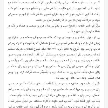
اگر در سایت های مختلف در این رابطه مواردی ذکر شده است صحت نداشته و
ندارد. شاید تصاویری از امیر خلوت با خانم هایی در فضای مجازی منتشر شده
باشد، اما این تصاویر هیچ کدام به عنوان تصویر منتشر شده از امیر و همسرش
نبوده و صرفا تصاویری از امیر در کنار طرفدارانش می باشد.
بيوگرافي امیر خلوت از تاریخ سی و یکم تیر سال هزار و سیصد و هفتاد و یک در
منطقه غرب تهران شروع شد.
وی از دوران راهنمایی و دبیرستان بود که علاقه به موسیقی به خصوص از نوع زیر
زمینی اش را در خود احساس کرد و برای تحقق هدفش که به شهرت و قدرت رسیدن
در رپ پارسی بود شروع به تلاش کرد. khalvat برای شروع تعدادی موزیک منتشر
کرد که با چندین نفر از دوستان دوران دبیرستانش این کار را انجام داد. وی به حدی
علاقه به رپ پارسی و میتینگ های رپی داشت که در بتل های رپی که پارک های
تهران و اماکن عمومی آن برگزار می شد حضور پیدا می کرد و در این بتل ها که در
واقع همان جنگ لفظی رپر ها به کمک رپ با یکدیگر است، شرکت کرده و با ورس
های خفنش برنده بتل های رپی می شد.
یکی از موارد مهم به شهرت رسیدن در زندگینامه امیر خلوت، شرکت کردن در همین
بتل های رپی بود چرا که به علت خفن بودن کار ها و ورس هایش با سرعت بیشتر
اسمش بر سر زبان ها افتاد و با رپر های حرفه ای دیگری دیدار داشت و توانست با
یک تیم قوی آشنا شود. آشنایی امیر خلوت با افراد مختلف سر انجان منجر شد تا
امیر با گروه کار درست تن به ده آشنا بشود و جزو آن گروه شد. امیر خلوت در این