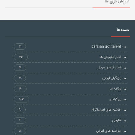
آموزش بازی ها
دسته‌ها
2
persian got talent
اخبار سلبریتی ها
22
اخبار فیلم و سریال
7
بازیگران ایرانی
2
برنامه ها
3
بیوگرافی
103
حاشیه های اینستاگرام
9
خارجی
4
خواننده های ایرانی
8