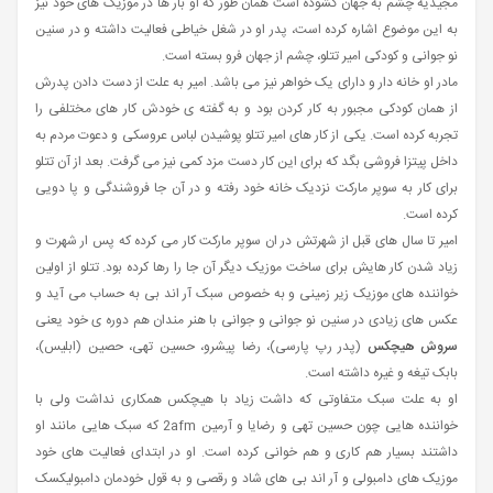
مجیدیه چشم به جهان گشوده است همان طور که او بار ها در موزیک های خود نیز
به این موضوع اشاره کرده است، پدر او در شغل خیاطی فعالیت داشته و در سنین
نو جوانی و کودکی امیر تتلو، چشم از جهان فرو بسته است.
مادر او خانه دار و دارای یک خواهر نیز می باشد. امیر به علت از دست دادن پدرش
از همان کودکی مجبور به کار کردن بود و به گفته ی خودش کار های مختلفی را
تجربه کرده است. یکی از کار های امیر تتلو پوشیدن لباس عروسکی و دعوت مردم به
داخل پیتزا فروشی بگد که برای این کار دست مزد کمی نیز می گرفت. بعد از آن تتلو
برای کار به سوپر مارکت نزدیک خانه خود رفته و در آن جا فروشندگی و پا دویی
کرده است.
امیر تا سال های قبل از شهرتش در ان سوپر مارکت کار می کرده که پس ار شهرت و
زیاد شدن کار هایش برای ساخت موزیک دیگر آن جا را رها کرده بود. تتلو از اولین
خواننده های موزیک زیر زمینی و به خصوص سبک آر اند بی به حساب می آید و
عکس های زیادی در سنین نو جوانی و جوانی با هنر مندان هم دوره ی خود یعنی
سروش هیچکس
(پدر رپ پارسی)، رضا پیشرو، حسین تهی، حصین (ابلیس)،
بابک تیغه و غیره داشته است.
او به علت سبک متفاوتی که داشت زیاد با هیچکس همکاری نداشت ولی با
خواننده هایی چون حسین تهی و رضایا و آرمین 2afm که سبک هایی مانند او
داشتند بسیار هم کاری و هم خوانی کرده است. او در ابتدای فعالیت های خود
موزیک های دامبولی و آر اند بی های شاد و رقصی و به قول خودمان دامبولیکسک