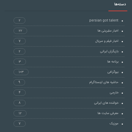
دسته‌ها
2
persian got talent
اخبار سلبریتی ها
22
اخبار فیلم و سریال
7
بازیگران ایرانی
2
برنامه ها
3
بیوگرافی
103
حاشیه های اینستاگرام
9
خارجی
4
خواننده های ایرانی
8
معرفی سایت ها
12
موزیک
7