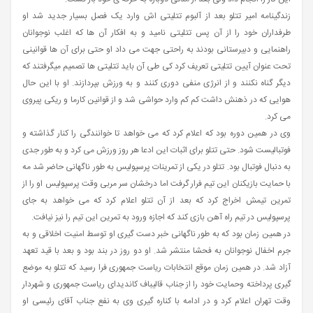
زندگینامه امیر تتلو بعد از آلبوم تتلیتی اش وارد یک فصل بسیار جدید شد او
طرفداران خود را از آن پس تتلیتی نامید و به افکار آن ها که اغلب نوجوانان
راهنمایی و دبیرستانی بودند به راحتی جهت می داد او حتی برای آن ها قوانینی
تحت عنوان آیین تتلیتی تعریف کرد کی طی آن باید تتلیتی ها تصمیم میگرفتند که
دیگر گناه نکنند و از انرژی منفی دوری کنند و به ورزش بپردازند. او با این حال
هوایی که در ذهنش داشت کم کم وارد حواشی شد و از قوانین کارما و ریکی پیروی
می کرد.
وی در همین دوره بود که اعلام کرد که می خواهد تا خوانندگی را کنار گذاشته و
فوتبالیست شود. حتی تتلو برای اثبات این ادعا هر روز ورزش می کرد و به طور جدی
به دنبال فوتبال بود. تتلو در یکی از تمرینات پرسپولیس به طور ناگهانی حاضر شد مه
با حمایت بازیکنان این تیم فرار گرفت اما درخشان سر مربی وقت پرسپولیس او را از
تمرین تیمش اخراج کرد که بعد از آن تتلو اعلام کرد که می خواهد به جای
پرسپولیس در تیم راه آهن بازی کند که اجازه ورود به تمرین این تیم را نیز نیافت.
در همین زمان بود که به طور ناگهانی خبر دست گیری او توسط امنیت اخلاقی و به
جرم اخفال نوجوانان به فحشا منتشر شد. او دو روز در بند بود و بعد با قید تعهد
آزاد شد. در همین زمان موقع انتخابات ریاست جمهوری فرا رسید که تتلو به موضع
گیری پرداخته وحمایت خود را از جناب قالیباف کاندیدای ریاست جمهوری و شهردار
وقت تهران اعلام کرد و در ادامه با کناره گیری وی به نفع جناب آقای رئیسی او