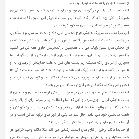
توانست تا ایران را به مقصد ترکیه ترک کند.
البته امیر مدتی را هم در گرجستان بود و در آن جا اولین کنسرت خود را که آرزوی
همیشگی اش بود را بر گزار کرد. البته این امیر تتلو دیگر امیر تتلوی گذشته نبود و
بسیار تغییر کرده و استایل جدیدی به خود گرفته بود.
امیر در گذشته در موزیک هایش هیچ فحشی نمی داد و بحث سیاسی و یا مذهبی
نیز راه نمی انداخت اما به محض رفتنش از ایران موزیک هایی را منتشر میکرد که در
آن فحش های بسیار رکیک می داد همچنین در کنسرتش جلوی همه گل می کشید
و فحش به کار می برد که این موضوع نظر بسیاری از هوادارانش را از او برگرداند اما
بسیاری از افرادی را که همیشه زیر پست های تتل به علت حمایتش از رهبری، به او
نا سزا می گفتند و از الفاظ رکیک استفاده می کردند، حالا که امیر تتلو مانند آن ها
شده بود و از علایق آن ها پیروی می کرد دیگر نه تنها به او توهین نمی کردند و
فحش نمی دادند بلکه کلی هم قربون صدقه اش می رفتند.
البته خوده تتلو هم به این اصل پی برده بود و در یکی از مصاحبه های و بسیاری از
پست هایش از بی مهری مردم و این که تمام اتفاقات بد را مردم برای او رقم زدند،
یاد می کند و در واقع بیشتر هواداران بی فکر و بد اندیش خود را مورد نکوهش و
باعث بدبختی خود می داند. حال تتلو در یکی از شهر های ترکیه ساکن است و در
آن جا خانه ای دارد و به همراه دوستانش زندگی می کند.
او جدیدا مانند برخی از شاخ های اینستا زندگی می کند مثلا مانند وحید خزایی هر
شب دخترانی را به عنوان میهمان و طرفدار خود در خانه اش می پذیرد که می