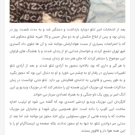
بعد از انتخابات امیر تتلو دوباره بازداشت و دستگیر شد و به مدت شصت روز در
زندان بود و پس از ابلاغ حکمش او به دو سال حبس و 70 ضربه شلاق محکوم شد.
که با اعتراضات بسیاری از سمت هوادارلنش مواجه شد و آن ها جلوی داد گستری
شهر تهران تجمع کردند و خواستار جدایی او از زندان شدند و با هشتگ های فراوان
این موضوع را منتشر کردند که جای هنر مند تو زندان نیست.
با هر گیر و داری که بود بالاخره مجبور به آزادی تتلو شدند و بعد از آزادی تتلو
تغییرات بسیاری در رفتار او به چشم می خورد و او به دنبال این بود که مجوز بگیرد
و به طور رسمی و قانونی به ادامه‌ی فعالیتش بپر دازد. تتلو حتی توانست در زمان
مذاکرات هسته ای موزیک انرژی هسته ای را منتشر کند که در موزیک ویدیو ی این
آنگ امیر بر روی یک ناو جنگی و به همراه تعدادی سرباز می خواند.
کارگردان این موزیک ویدیو اردشیر احمدی بود که گفته می شود او ترتیب اجازه
ساخت این کلیپ را داده است. تتلو همچنین برای شهدا و جانبازان نیز موزیک
ساخت که با وعده هایی از سوی مسئولین برای اخذ مجوز نیز مواجه شد اما بعد از
مدتی سر دواندن تتلو، نه تنها به او مجوز ندادند بلکه صفحه ی اینستاگرام او را با
این همه هوا دار و فالوور بستند.