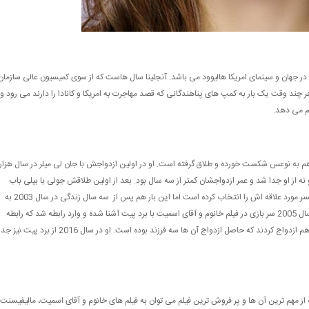
 در جهان و سینمای امریکا هالیوود می باشد. آنجلینا سال هاست که از سوی کمیسیون عالی سازمان
د وقت یک بار به کمپ های پناهندگانی که قصد مهاجرت به امریکا و کانادا را دارند می رود و
م می دهد.
ش هم به نوعس شکست خورده و طلاق گرفته است. او در اولین ازدواجش با جان لی میلر در سال هزار
نه از او جدا شد و عمر ازدواجشان کمتر از سه سال بود. بعد از اولین طلاقش جولی با بیلی باب
تورنتون در مه سال دو هزار ازدواج کرد و این بار گفته بود که همسر مورد علاقه اش را انتخاب کرده است اما این بار هم پس از سه سال زندگی در سال 2003 به
علت افزایش مشکلاتی که با ام داشتند از هم جدا شدند. او در سال 2005 سر بازی در فیلم خانوم و آقای اسمیت با برد پیت آشنا شده و وارد رابطه شد که رابطه
عاشقانه آن ها 7 سال به طول انجامید و آن ها در سال 2014 با هم ازدواج کردند که حاصل ازدواج آن ها سه فرزند بوده است. او در سال 2016 از برد پیت نیز 
ه از مهم ترین آن ها و پر فروش ترین فیلم می توان به فیلم های خانوم و آقای اسمیت، مالیفیسنت