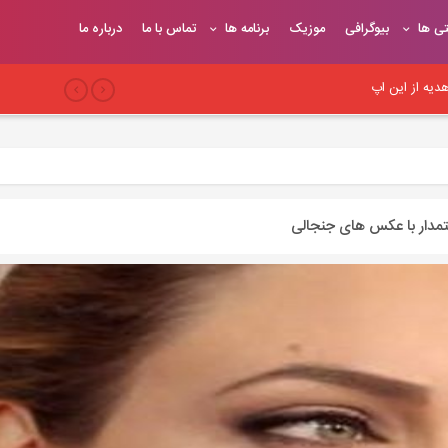
تی ها
بیوگرافی
موزیک
برنامه ها
تماس با ما
درباره ما
یه از این اپ
بری
 سئو وب‌سایت
تمدار با عکس های جنجالی
یح
یوندهای موثر