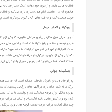
فعالیت هایی دارند و از سوی خود دولت امریکا بسیار حمایت م
هالیوود که سال هاست فیلم های بسیاری بازی می کند و فعالیت ها
جولی صحبت کنیم و به فیلم هایی که تا کنون بازی کرده است بپر
بیوگرافی آنجلینا جولی
آنجلینا جولی فوق ستاره بازیگری سینمای هالیوود که یکی از جذ
هزار و نهصد و هفتاد و پنج متولد شده است و اکنون سنی حدود
است. آنجلینا در شهر لس آنجلس در ایالات متحده آمریکا متولد 
بگذارد و یکی از بهترین بازیگران در حرفه خودش می باشد. او س
ساخته است. شما می توانید اخبار فیلم و سریال را در
تاینی نیوز
د
زندگینامه جولی
پدر او جان ویت و مادرش مارچلین برتراند است که اصالتی هندی 
بزرگ تر که شدن برای بازی در آگهی های بازرگانی پیشنهادات 
دوازده سالگی وارد عرصه مدلینگی شد و توانست تا در این زمی
شده بود و در کشور هایی مانند انگلستان و ایتالیا نیز در این ع
چند سال فعالیت در این عرصه تصمیم گرفته بود تا وارد بازیگر