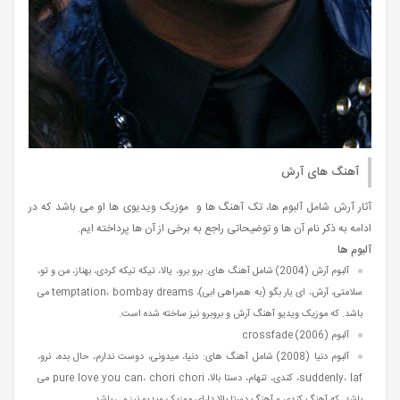
آهنگ های آرش
آثار آرش شامل آلبوم ها، تک آهنگ ها و موزیک ویدیوی ها او می باشد که در
ادامه به ذکر نام آن ها و توضیحاتی راجع به برخی از آن ها پرداخته ایم.
آلبوم ها
آلبوم آرش (2004) شامل آهنگ های: برو برو، یالا، تیکه تیکه کردی، بهناز، من و تو،
سلامتی، آرش، ای یار بگو (به همراهی ابی)، temptation، bombay dreams می
باشد. که موزیک ویدیو آهنگ آرش و بروبرو نیز ساخته شده است.
آلبوم (crossfade (2006
آلبوم دنیا (2008) شامل آهنگ های: دنیا، میدونی، دوست ندارم، حال بده، نرو،
suddenly، laf، کندی، تنهام، دستا بالا، pure love you can، chori chori می
باشد. که آهنگ کندی و آهنگ دستا بالا دارای موزیک ویدیو نیز می باشد.