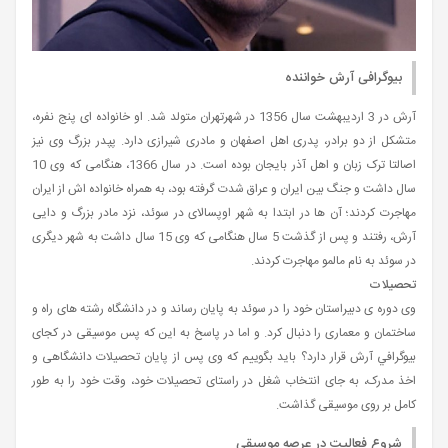
بیوگرافی آرش خواننده
آرش در 3 اردیبهشت سال 1356 در شهرتهران متولد شد. او خانواده ای پنج نفره،
متشکل از دو برادر، پدری اهل اصفهان و مادری شیرازی دارد. پپدر بزرگ وی نیز
اصالتا ترک زبان و اهل آذر بایجان بوده است. در سال 1366، هنگامی که وی 10
سال داشت و جنگ بین ایران و عراق شدت گرفته بود، به همراه خانواده اش از ایران
مهاجرت کردند؛ آن ها در ابتدا به شهر اوپسالای در سوئد، نزد مادر بزرگ و دایی
آرش، رفتند و پس از گذشت 5 سال هنگامی که وی 15 سال داشت به شهر دیگری
در سوئد به نام مالمو مهاجرت کردند.
تحصیلات
وی دوره ی دبیراستان خود را در سوئد به پایان رساند و در دانشگاه رشته های راه و
ساختمان و معماری را دنبال کرد. و اما در پاسخ به این که پس موسیقی در کجای
بيوگرافي آرش قرار دارد؟ باید بگوییم که وی پس از پایان تحصیلات دانشگاهی و
اخذ مدرک، به جای انتخاب شغل در راستای تحصیلات خود، وقت خود را به طور
کامل بر روی موسیقی گذاشت.
شروع فعالیت در عرصه موسیقی