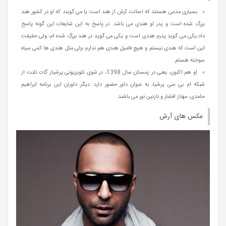
بسیاری مدعی هستند که اصالت آرش از هند است یا می گویند که او در کشور هند
بزرگ شده است و پدر او هندی می باشد. در پاسخ به این شایعات این گونه پاسخ
داد:يکی می گويد پدرم هندی است و يکی می گويد در هند بزرگ شده ام؛ ولی حقيقت
اين است که هندی نيستم و هيچ فاميل هندی هم ندارم؛ ولی مثل هندی ها کمی سياه
سوخته هستم.
او هم اکنون، یعنی در زمستان سال 1398، در شوی تلویزیونی پرشیاز گات تلنت از
شبکه ام بی سی پرشیا، به عنوان داور حضور دارد. دیگر داوران این برنامه ابراهیم
حامدی، مهناز افشار و نازنین نور می باشند.
عکس های آرش