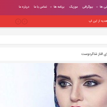
تی ها
بیوگرافی
موزیک
برنامه ها
تماس با ما
درباره ما
یه از این اپ
بری
 سئو وب‌سایت
ی الناز شاکردوست
یح
یوندهای موثر