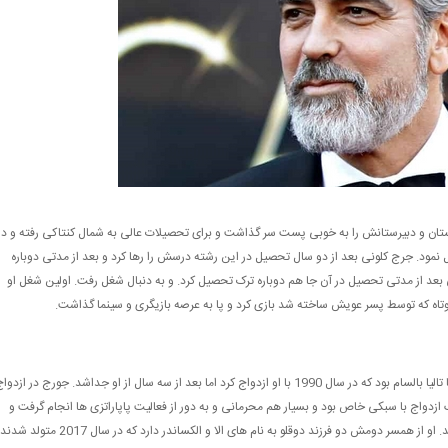
ستان و دبیرستانش را به خوبی پست سر گذاشت و برای تحصیلات عالی به شمال کنتاکی رفته و در
 نمود. جرج کلونی بعد از دو سال تحصیل در این رشته درسش را رها کرد و بعد از مدتی دوباره
بعد از مدتی تحصیل در آن جا هم دوباره ترک تحصیل کرد. و به دنبال شغل رفت. اولین شغل او
کوتاه که توسط پسر عویش ساخته شد بازی کرد و پا به عرصه بازیگری و سینما گذاشت.
جرج کلونی تا کنون دو همسر رسمی داشته است که اولین آن ها تالیا بالسام بود که در سال 1990 با او ازدواج کرد اما بعد از سه سال از او جداشد. جورج در ازدو
ازدواج با سبکی خاص بود و بسیار هم محرمانی و به دور از فعالیت پاپاراتزی ها انجام گرفت و
همسر دومش دو فرزند دوقلو به نام های الا و الکساندر دارد که در سال 2017 متولد شدند.