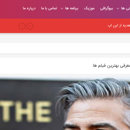
تی ها
بیوگرافی
موزیک
برنامه ها
تماس با ما
درباره ما
یه از این اپ
بری
 سئو وب‌سایت
عرفی بهترین فیلم ها
یح
یوندهای موثر