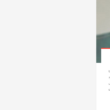
ا
د
ل
ی