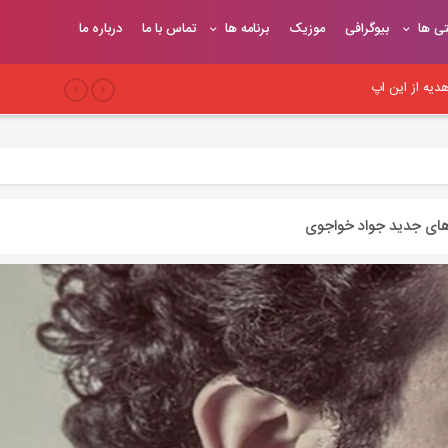
تی ها
بیوگرافی
موزیک
برنامه ها
تماس با ما
درباره ما
یه از این اپ
بری
 سئو وب‌سایت
های جدید جواد خواجوی
یح
یوندهای موثر