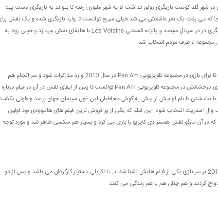
 شهر گلد کوست بازیگری رونق نداشت او به شهر ملبورن رفته تا بتواند به بازیگری دست پیدا
 کجا که می رفت یک نفر عاشقش می شد خیلی سریع توانست تا وارد بازیگری شده و یک نقش برا
خودش پیدا کند. او توانست تا به عنوان اولین تجربه اش در بازیگری در در سریال سیصد و پانزده قسمتی Les Voisins با هایفای نقش بپردازد و خیلی زود به
ن مجموعه از طرف مردم انتخاب شد.
او بلا فاصلا پس از حضور موفقش در این سریال به هالیوود رفت تا برای بازی در مجموعه تلویزیونی Pan Am در سال 2010 وارد مذاکرات شود و سر انجام هم
برای بازیگری در این مجموعه نیز انتخاب شد. مارگو رابی برای بازی درخشانش در مجموعه تلویزیونی Pan Am توانست تا پس از ایفای نقش در آن در فیلم درباره
ود و باعث شدن تا نام او بیش از پیش به گوش مخاطبان این غول سینمای جهان برسد و طولی نکشید
رگ وال استریت انتخاب شود. این فیلم که یکی از پر فروش ترین فیلم های هالیوودی بود اولین
ید که در آن مارگو نقش همسر دی کاپریو را بازی می کرد و بسیار هم سکسی ظاهر شد و مورد توجه
همسر مارگو رابی، تام آکریلی می باشد که آن ها با هم در سال 2014 بر سر بازی یکی از فیلم هایش آشنا شدند. تا آکریلی دستیار کارگردان می باشد و پس از دو