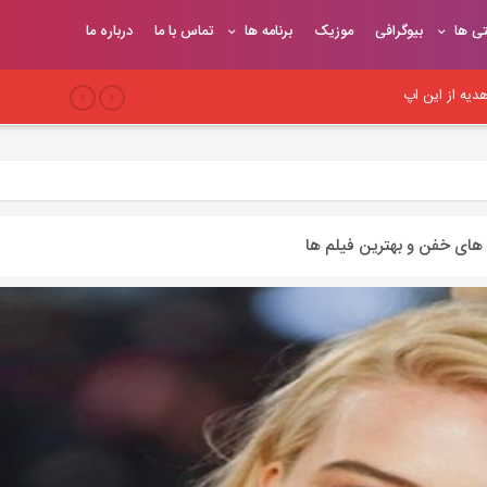
تی ها
بیوگرافی
موزیک
برنامه ها
تماس با ما
درباره ما
یه از این اپ
بری
 سئو وب‌سایت
س های خفن و بهترین فیلم ها
یح
یوندهای موثر