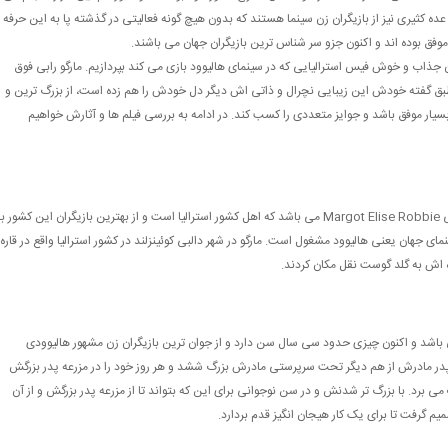
 عده کثیری نیز از بازیگران زن سینما هستند که بدون هیچ گونه فعالیتی در گذشته پا به این حرفه
موفق بوده اند و اکنون جزو سر شناس ترین بازیگران جهان می باشند.
ن جذاب و خوش فیس استرالیایی که در سینمای هالیوود بازی می کند بپردازیم. مارگو رابی فوق
ق گفته خودش این زیبایی نچرال و ذاتی اش دیگر دل خودش را هم زده است، از بزرگ ترین و
سیار موفق باشد و جوایز متعددی را کسب کند. در ادامه به بررسی فیلم ها و آثارش خواهیم
نام اصلی و کامل مارگو رابی در واقع مارگو الیزه زابی و به انگلیسی Margot Elise Robbie می باشد که اهل کشور استرالیا است و از بهترین بازیگران این کشور 
ی جهان یعنی هالیوود مشغول است. مارگو در شهر دالبی کوئینزلند در کشور استرالیا واقع در قاره
ه اش به گلد گوست نقل مکان کردند.
 می باشد و اکنون چیزی حدود سی سال سن دارد و از جوان ترین بازیگران زن مشهور هالیوودی
پدر مادرش از هم دیگر تحت سرپرستی مادرش بزرگ ششد و هر روز خود را در مزرعه پدر بزرگش
 برد. با بزرگ تر شدنش و در سن نوجوانی برای این که بتواند تا از مزرعه پدر بزرگش و از آن
م گرفت تا برای یک کار هیجان انگیز قدم بردارد.