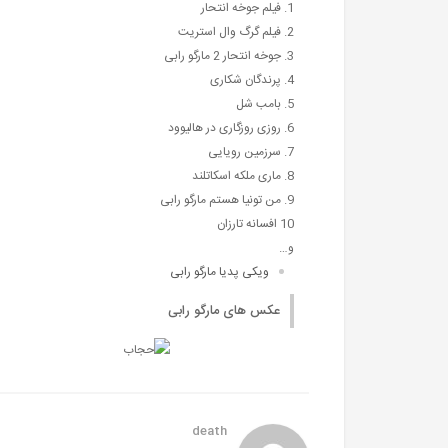
1. فیلم جوخه انتحار
2. فیلم گرگ وال استریت
3. جوخه انتحار 2 مارگو رابی
4. پرندگان شکاری
5. بامب شل
6. روزی روزگاری در هالیوود
7. سرزمین رویایی
8. ماری ملکه اسکاتلند
9. من تونیا هستم مارگو رابی
10 افسانه تارزان
و…
ویکی پدیا مارگو رابی
عکس های مارگو رابی
death