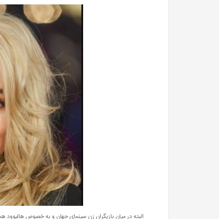
البته در میان بازیگران زن سینمای جهان و به خصوص هالیوود هس