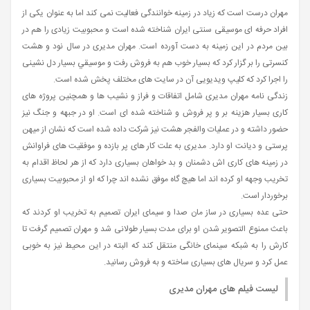
مهران درست است که زیاد در زمینه خوانندگی فعالیت نمی کند اما به عنوان یکی از
افراد حرفه ای موسیقی سنتی ایران شناخته شده است و محبوبیت زیادی را هم در
بین مردم در این زمینه به دست آورده است. مهران مدیری در سال نود و هشت
کنسرتی را بر گزار کرد که بسیار خوب هم به فروش رفت و موسيقي بسیار دل نشینی
را اجرا کرد که کلیپ ویدیویی آن در سایت های مختلف پخش شده است.
زندگی نامه مهران مدیری شامل اتفاقات و فراز و نشیب ها و همچنین پروژه های
کاری بسیار هزینه بر و پر فروش و شناخته شده ای است. او در جبهه و جنگ نیز
حضور داشته و در عملیات والفجر هشت نیز شرکت داده شده است که نشان از میهن
پرستی و دیانت او دارد. مدیری به علت کار های پر بازده و موفقیت های فراوانش
در زمینه های کاری اش دشمنان و بد خواهان بسیاری دارد که از هر لحاظ اقدام به
تخریب وجهه او کرده اند اما هیچ گاه موفق نشده اند چرا که او از محبوبیت بسیاری
برخوردار است.
حتی عده بسیاری در ساز مان صدا و سیمای ایران تصمیم به تخریب او کردند که
باعث ممنوع التصویر شدن او برای مدت بسیار طولانی شد و مهران تصمیم گرفت تا
کارش را به شبکه سینمای خانگی منتقل کند که البته در این محیط نیز به خوبی
عمل کرد و سریال های بسیاری ساخته و به فروش رسانید.
لیست فیلم های مهران مدیری