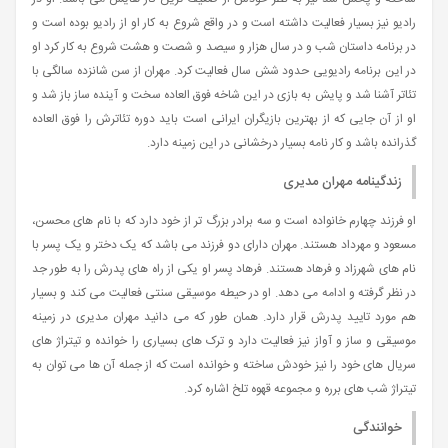
رادیو نیز بسیار فعالیت داشته است و در واقع شروع به کار او از رادیو بوده است و
در برنامه داستان شب و در سال هزار و سیصد و شصت و هشت شروع به کار کرد او
در این برنامه رادیویی حدود شش سال فعالیت کرد. مهران از سن شانزده سالگی با
تئاتر آشنا شد و پایش به بازی در این شاخه فوق العاده سخت و آینده ساز باز شد و
او از آن جایی که از بهترین بازیگران ایرانی است باید دوره تئاترش را فوق العاده
گذرانده باشد و کار نامه بسیار درخشانی در این زمینه دارد.
زندگینامه مهران مدیری
او فرزند چهارم خانواده است و سه برادر بزرگ تر از خود دارد که با نام های محسن،
مسعود و مهرداد هستند. مهران دارای دو فرزند می باشد که یک دختر و یک پسر با
نام های شهرزاد و فرهاد هستند. فرهاد پسر او یکی از راه های پدرش را به طور جد
در نظر گرفته و ادامه می دهد. او در حیطه موسیقی سنتی فعالیت می کند و بسیار
هم مورد تایید پدرش قرار دارد. همان طور که می دانید مهران مدیری در زمینه
موسیقی و ساز و آواز نیز فعالیت دارد و ترک های بسیاری را خوانده و تیتراژ های
سریال های خود را نیز خودش ساخته و خوانده است که از جمله آن ها می توان به
تیتراژ شب های برره و مجموعه قهوه تلخ اشاره کرد.
خوانندگی