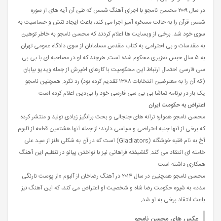
در سال ۲۰۰۹ محسن نامجو با اجرای آهنگ شمس که طی آن آیه های از سوره
شمس قرآن را به حالت مسخره آمیز اجرا می کند، باعث ایجاد تنش و حساسیت به
سوی خود شد. برخی از وبسایت ها اعلام کردند که محسن نامجو به خاطر توهین
به مقدسات و بی احترامی به کتاب مقدس مسلمانان از سوی دادگاه عمومی تهران
به ۵ سال حبس تعزیری محکوم شده است. هرچند که او در مصاحبه ای با بی بی
سی فارسی احتمال ارتباط این محکومیت با کارهای اخیرش از جمله ویدیو بیابان
(که آن را به معترضین انتخابات ۱۳۸۸ تقدیم کرده بود) رد نکرد. همچنین نامجو
یک بار در برنامه تماشا بی بی سی فارسی خود را بی‌دین اعلام کرده است.
اعتراض به حکومت ایران
محسن نامجو همواره ترانه های جنجالی و بحث برانگیز زیادی تولید و منتشر کرده
که برخی از آنها جنبه اعتراضی و سیاسی دارند؛ از جمله آنها هشتمین قطعه از آلبوم
آخ به نام فقیه خوشگله (Gladiators) است که در آن به شکلی طنز از سید علی
خامنه ای انتقاد می کند. گلشیفته فراهانی نیز با نواختن پیانو در تنظیم این آهنگ
همکاری داشته است.
محسن نامجو همچنین در سال ۲۰۱۴ در آهنگ رضاخان از آلبوم «از پوست نارنگی
مدد» به شیوه حکومت رضا شاه و شخصیت او اعتراض می کند، که این آهنگ نیز
باعث انتقاد برخی به او شد.
عکس های محسن نامجو