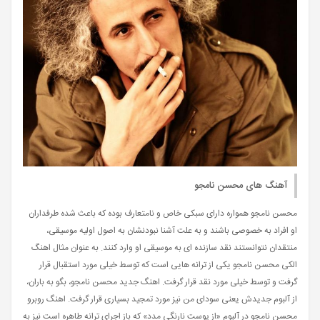
آهنگ های محسن نامجو
محسن نامجو همواره دارای سبکی خاص و نامتعارف بوده که باعث شده طرفداران
او افراد به خصوصی باشند و به علت آشنا نبودنشان به اصول اولیه موسیقی،
منتقدان نتوانستند نقد سازنده ای به موسیقی او وارد کنند. به عنوان مثال اهنگ
الکی محسن نامجو یکی از ترانه هایی است که توسط خیلی مورد استقبال قرار
گرفت و توسط خیلی مورد نقد قرار گرفت. اهنگ جدید محسن نامجو، بگو به باران،
از آلبوم جدیدش یعنی سودای من نیز مورد تمجید بسیاری قرار گرفت. اهنگ روبرو
محسن نامجو در آلبوم «از پوست نارنگی مدد» که باز اجرای ترانه طاهره است نیز به