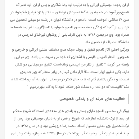
از آن ردیف موسیقی ایرانی را به ترتیب نزد رضا شاکری و پس از آن نزد نصرالله
ناصح‌پور آموخت. همچنین به گفته خودش نواختن سه تار را نزد فرامرز شکرخواه در
سن ۱۷ سالگی آموخته است. نامجو در دانشگاه تهران در رشته موسیقی تحصیل می
کرد ولی از آنجا که زندگی نامه محسن نامجو همواره با ناسازگاری با شرایط نامساعد
همراه بود، وی در بهمن ۱۳۷۶ به دلیل نارضایتی از روشهای غیرخلاق تدریس در
دانشگاه انصراف از تحصیل داد.
ویژگی اصلی آثار نامجو تلفیق و پیوند سبک های مختلف سنتی ایرانی و خارجی و
همچنین اشعار قدیمی فارسی با اشعاری که خود می سرود، می‌باشد. وی در این
رابطه می گوید: ” تلفیق از نظر من اپیدمی زمانه‌است. تلفیق موسیقایی دو شکل
دارد، یکی تلفیق ابزار است، مثلاً قرار دادن گیتار در برابر سه‌تار که چیز جدیدی
نیست؛ و دیگری تلفیق گام که تا به حال کمتر در موسیقی ایران به آن پرداخته شده،
مثلاً کافیست که دو نت از دستگاه شور حذف شود تا به گام بلوز برسیم. ”
فعالیت های حرفه ای و زندگی خصوصی
بیوگرافي محسن نامجو دارای پستی و بلندی های متعددی است که شروع محکم
آن بعد از ترک دانشگاه آغاز شد که شروع واقعی او به دنیای موسیقی بود. پس از
ترک تحصیل وی مدتی دستیار استاد محمدرضا درويشی بود و در سال ۱۳۷۸ در
چند فیلم به نوازندگی و خوانندگی پرداخت. در سال ۱۳۷۹ به سربازی رفت و در این