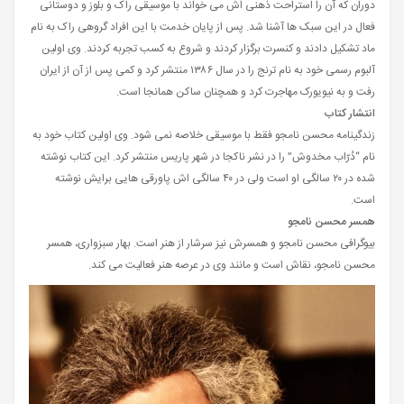
دوران که آن را استراحت ذهنی اش می خواند با موسيقی راک و بلوز و دوستانی
فعال در این سبک ها آشنا شد. پس از پایان خدمت با این افراد گروهی راک به نام
ماد تشکیل دادند و کنسرت برگزار کردند و شروع به کسب تجربه کردند. وی اولین
آلبوم رسمی خود به نام ترنج را در سال ۱۳۸۶ منتشر کرد و کمی پس از آن از ایران
رفت و به نیویورک مهاجرت کرد و همچنان ساکن همانجا است.
انتشار کتاب
زندگینامه محسن نامجو فقط با موسیقی خلاصه نمی شود. وی اولین کتاب خود به
نام “دُرّاب مخدوش” را در نشر ناکجا در شهر پاریس منتشر کرد. این کتاب نوشته
شده در ۲۰ سالگی او است ولی در ۴۰ سالگی اش پاورقی هایی برایش نوشته
است.
همسر محسن نامجو
بیوگرافی محسن نامجو و همسرش نیز سرشار از هنر است. بهار سبزواری، همسر
محسن نامجو، نقاش است و مانند وی در عرصه هنر فعالیت می کند.