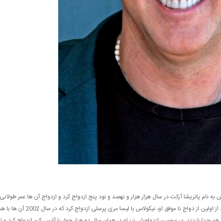
 نام پاتریشا آرکت در سال هزار هزار و نهصد و نود پنج ازدواج کرد و ازدواج آن ها عمر طولانی
نداشته است آن ها در سال 2001 از یک دیگر جدا شده اند. بعد از اولین از دواج نا موفق او، نیکولاس با لیسا مری پرسلی ازدواج کرد که در سال 002
ند ازدواج خوردند ولی زعد از دو سال یعنی در سال 2004 از هم جدا شدند. در سومین ازدواجش نیز او در همان سال دو هزار چهار با آلیس کیم ازدواج کرد و تا