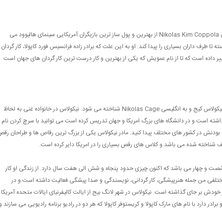
نیکولاس کیج با نام اصلی و کامل نیکولاس کیم کاپولا به انگلیسی Nikolas Kim Coppola از بهترین و پول ساز ترین بازیگران آمریکایی سینمای هالیوود می
تا طرف داران بسیاری را پیدا کند. او به این علت که برادر زاده فرانسیس فورد کاپولا، کار گردان
غییر داده است که تا از نام عمویش که یکی از بهترین و کار درست ترین کار گردان های جهان است
او نام خانوادگی اش را از کاپولا به کیج تغییر داده است و با نام نیکولاس کیج و به انگلیسی Nikolas Cage شناخته می شود. نیکولاس در خانواده غنی به لحاظ
اشته است و در دانشگاه های بزرگ امریکا و جهان تدریس کرده است می توانید با سرچ کردن نام
 بودنش در کشور های مختلف پیدا کنید. مادر نیکولاس یکی از بزرگ ترین رقاص ها و طراحان رقص
 شناخته شده می باشد و کلاس های رقص بسیاری را در امریکا دایر کرده است.
 شصت و چهار می باشد که اکنون چیزی حدود پنجاه و شش الی هفت سال دارد. از زندگی او کار
ختلفی من جمله هنرپیشگی، کار گردانی، نویسندگی و صدا پیشگی فعالیت داشته است و در
ودش بر جای گذاشته است. نیکولاس در شهر لانگ بیج از ایالت کالیفرنیای ایالات متحده آمریکا
رادر دارد با نام های مارک کاپولا و کریستوفر کاپولا که هر دو در رادیو برنامه رادیویی می سازند و