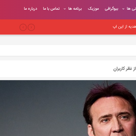
تی ها
بیوگرافی
موزیک
برنامه ها
تماس با ما
درباره ما
یه از این اپ
بری
 سئو وب‌سایت
 نظر کاربران
یح
یوندهای موثر