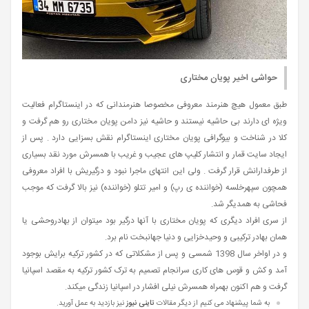
حواشی اخیر پویان مختاری
طبق معمول هیچ هنرمند معروفی مخصوصا هنرمندانی که در اینستاگرام فعالیت
ویژه ای دارند بی حاشیه نیستند و حاشیه نیز دامن پویان مختاری رو هم گرفت و
کلا در شناخت و بیوگرافی پویان مختاری اینستاگرام نقش بسزایی دارد . پس از
ایجاد سایت قمار و انتشار کلیپ های عجیب و غریب با همسرش مورد نقد بسیاری
از طرفدارانش قرار گرفت . ولی این انتهای ماجرا نبود و درگیریش با افراد معروفی
همچون سپهرخلسه (خواننده ی رپ) و امیر تتلو (خواننده) نیز بالا گرفت که موجب
فحاشی به همدیگر شد.
از سری افراد دیگری که پویان مختاری با آنها درگیر بود میتوان از بهادروحشی یا
همان بهادر ترکیبی و وحیدخزایی و دنیا جهانبخت نام برد.
و در اواخر سال 1398 شمسی و پس از مشکلاتی که در کشور ترکیه برایش بوجود
آمد و کش و قوس های کاری سرانجام تصمیم به ترک کشور ترکیه به مقصد اسپانیا
گرفت و هم اکنون بهمراه همسرش نیلی افشار در اسپانیا زندگی میکند.
به شما پیشنهاد می کنیم از دیگر مقالات
تاینی نیوز
نیز بازدید به عمل آورید.