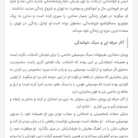
درس و خوانندگی از بخت بد وی پدرش دچار ورشکستگی شدید مالی شد و چاره
ای جز فروختن مال و اموالشان و مهاجرت به تهران و شروع زندگی جدید نداشتند .
او میگوید در تهران زندگی بسیار سختی را سپری کرده است و مدتی به پیک
موتوریو مسافرکشیو فروشندگی مشغول بوده است.او اوایل زندگی در تهران را
سخت ترین دوره ی زندگی خود میداند.
آثار حرفه ای و سبک خوانندگی
پویان مختاری هیچوقت سبک موسیقی خاصی را برای خودش انتخاب نکرده است
و همیشه اعتقادش بر این بوده که انتخاب یک فضای کاری باعث محدودیت
محتوی اثر میشود و از ترکیب موسیقی رپ و پاپ لذت میبرد بخصوص رپ کردن به
زبان بختیاری که میتوان از نقطه ی قوت او در این عرصه نام برد.او میگوید از اولین
افرادی بوده است که موسیقی قومی را با سبک های جدید اجرا کرده است و ارق و
علاقه ی خاصی نیز به قوم بختیاری دارد.
از آثار حرفه ای پویان مختاری میتوان به: لری نم استایل و کینه و مامان و رابطه و
نمیدونم کیم و بی قرار و … اشاره کرد.
بدلیل صفات شخصیتی و خجالتی و معذب بودن وی او همیشه خود را مدیون
موسیقی میداند . او معتقد است موسیقی توانست راهش را در میان مردم باز کند و
حرفای دلش را در آهنگ هایش با طرفدارانش در میان بگذارد. او موفقیت خود را
مدیون مردم کشورش میداندو در همین راستا تصمیم گرفت دین خودش را به مردم