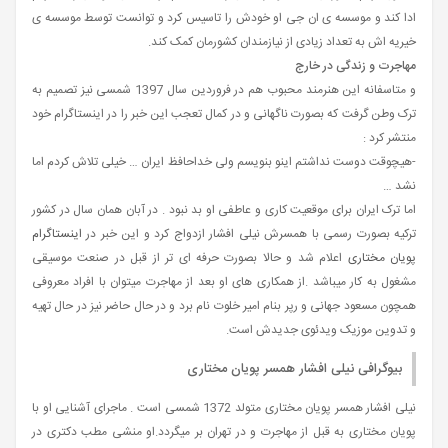
ادا کند و موسسه ی ان جی او خودش را تاسیس کرد و توانست توسط موسسه ی
خیریه اش به تعداد زیادی از نیازمندان کشورمان کمک کند.
مهاجرت و زندگی در خارج
و متاسفانه این هنرمند محبوب هم در فروردین سال 1397 شمسی نیز تصمیم به
ترک وطن گرفت که بصورت ناگهانی و در کمال تعجب این خبر را در اینستاگرام خود
منتشر کرد :
-هیچوقت دوست نداشتم اینو بنویسم ولی خداحافظ ایران … خیلی تلاش کردم اما
نشد …
اما ترک ایران برای موقعیت کاری و عاطفی او بد نبود . در آبان همان سال در کشور
ترکیه بصورت رسمی با همسرش نیلی افشار ازدواج کرد و این خبر در
اینستاگرام
پویان مختاری
اعلام شد و حالا بصورت حرفه ای تر از قبل در صنعت موسیقی
مشغول به کار میباشد .از همکاری های او بعد از مهاجرت میتوان با افراد معروفی
همچون مسعود جهانی و رپر بنام امیر خلوت نام برد و در حال حاضر نیز در حال تهیه
و تدوین موزیک ویدئوی جدیدش است.
بیوگرافی نیلی افشار همسر پویان مختاری
نیلی افشار همسر پویان مختاری متولد 1372 شمسی است . ماجرای آشنایی او با
پویان مختاری به قبل از مهاجرت و در تهران بر میگردد.او منشی مطب دکتری در