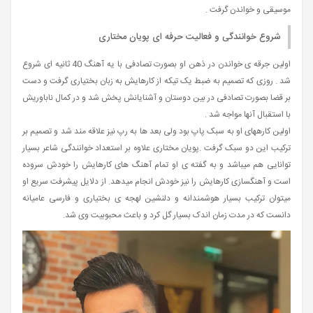
موسیقی و خواندن گرفت .
شروع خوانندگی و فعالیت حرفه ای پویان مختاری
اولین جرقه ی خواندن در ذهن او بصورت تصادفی با یه آهنگ 40 ثانیه ای شروع
شد . روزی که تصمیم به ضبط یک تیکه از کارهایش به زبان بختیاری گرفت و دست
بر قضا بصورت تصادفی در بین دوستان و آشنایانش پخش شد و در کمال ناباوریش
با استقبال آنها مواجه شد .
اولین کارههای او به سبک پاپ بود ولی بعد ها به رپ نیز علاقه مند شد و تصمیم بر
ترکیب این دو سبک گرفت .پویان مختاری علاوه بر استعداد خوانندگی شاعر بسیار
توانایی هم میباشد و به گفته ی او تمام آهنگ های کارهایش را خودش سروده
است و آهنگسازی کارهایش را نیز خودش انجام میدهد. از دلایل پیشرفت سریع او
میتوان ترکیب بسیار هوشمندانه و دلنشین لهجه ی بختیاری و فارسی عامیانه
دانست که در مدت زمان اندک بسیار گل کرد و باعث محبوبیت وی شد.