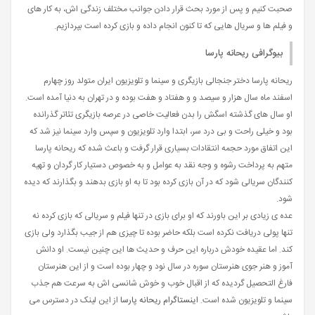
صحبت کنیم و پس از مورد بحث قرار دادن جوانب مختلف زندگی اش، به کار های
و فیلم ها و سریال هایی که تا کنون انجام داده و بازی کرده است بپردازیم.
بیوگرافی ریحانه پارسا
ریحانه پارسا دختر جنجالی بازیگری و سینما و تلویزیون ایران متولد روز چهارم
اسفند ماه سال هزار و سیصد و و هفتاد و هفت بوده و در تهران به دنیا آمده است.
او سال های گذشته اسگش را بدن فعالیت خاصی در عرصه بازیگری تئاتر گذرانده
بود و خیلی راحت و بی درد سر، ابتدا وارد تلویزیون و سپس وارد سینما نیز شد که
این اتفاق مورد حجمه انتقادات بسیاری قرار گرفت و باعث شده که ریحانه پارسا
متهم به پرداخت رشوه و وجه نقد به عوامل و به خصوص دستیار کار گردان و تهیه
کنندگان سریالی شود که در آن بازی کرده بود تا به او بازی بدهند و بگذارند که دیده
شود.
عده ی زیادی بر این باورند که او برای بازی در تنها فیلم و سریالی که بازی کرده نه
تنها پولی دریافت نکرده است بلکه حاضر بوده تا چیزی هم از جیب بگذارد ولی بازی
کند. اما عقیده خودش درباره این حرف و حدیث ها این چنین نیست. او دانش
آموز و هنر جوی هنرستان سوره در سال نود و چهار بوده است و از این هنرستان
فارغ التحصیل گردیده که از اقبال خوب و خوش شانسی اش به سرعت هم جذب
سینما و تلویزیون شده است.
اینستاگرام ریحانه پارسا
از این لینک در دسترس می