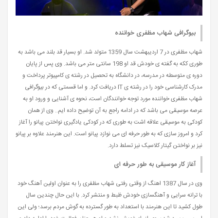
بیوگرافی شهاب مظفری خواننده
شهاب مظفری در 7 اردیبهشت سال 1359 متولد شد. او بسیار قد بلند می باشد به
طوری ککه به گفته ی خودش قد او 198 سانتی متر می باشد. وی پس از پایان
دوره ی متوسطه در مدرسه، در دانشگاه به تحصیل در رشته ی کامپیوتر پرداخت و
مدرک کارشناسی خود را در رشته ی IT دریافت کرد. و اما قسمتی که در بیوگرافی
شهاب مظفری خواننده مورد توجه خوانندگان است، نحوه ی آشنایی و ورود او به
عرصه موسیقی می باشد که در ادامه راجع به آن توضیح داده ایم.. وی از همان
کودکی به موسیقی علاقه اشت به طوری که در کودکی یادگیری نواختن پیانو را آغاز
کرد و امروز سازی که به طور حرفه ای می نوازد پیانو است. این هنرمند علاوه بر پیانو
نیز بر نواختن گیتار کلاسیک نیز تسلط دارد.
آغاز کار موسیقی به طور حرفه ای
وی در سال 1387 اهنگ از وقتی رفتی شهاب مظفری را به عنوان اولین آهنگ خود
با ترانه سرایی و آهنگسازی خودش ظبط و منتشر کرد. با این حال چندین سال
طول کشید تا این هنرمند با استعداد به طور گسترده به گوش مردم برسد؛ ولی این