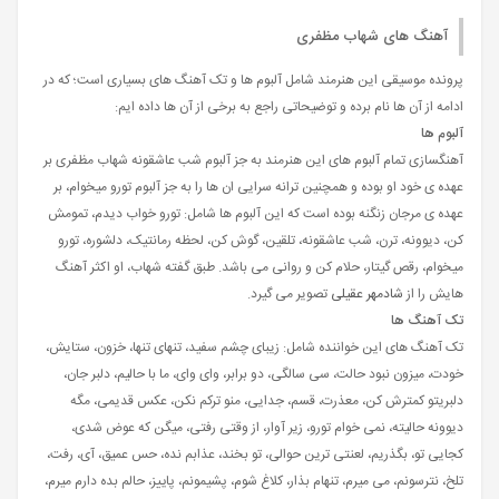
آهنگ های شهاب مظفری
پرونده موسیقی این هنرمند شامل آلبوم ها و تک آهنگ های بسیاری است؛ که در
ادامه از آن ها نام برده و توضیحاتی راجع به برخی از آن ها داده ایم:
آلبوم ها
آهنگسازی تمام آلبوم های این هنرمند به جز آلبوم شب عاشقونه شهاب مظفری بر
عهده ی خود او بوده و همچنین ترانه سرایی ان ها را به جز آلبوم تورو میخوام، بر
عهده ی مرجان زنگنه بوده است که این آلبوم ها شامل: تورو خواب دیدم، تمومش
کن، دیوونه، ترن، شب عاشقونه، تلقین، گوش کن، لحظه رمانتیک، دلشوره، تورو
میخوام، رقص گیتار، حلام کن و روانی می باشد. طبق گفته شهاب، او اکثر آهنگ
هایش را از
شادمهر عقیلی
تصویر می گیرد.
تک آهنگ ها
تک آهنگ های این خواننده شامل: زیبای چشم سفید، تنهای تنها، خزون، ستایش،
خودت، میزون نبود حالت، سی سالگی، دو برابر، وای وای، ما با حالیم، دلبر جان،
دلبریتو کمترش کن، معذرت، قسم، جدایی، منو ترکم نکن، عکس قدیمی، مگه
دیوونه حالیته، نمی خوام تورو، زیر آوار، از وقتی رفتی، میگن که عوض شدی،
کجایی تو، بگذریم، لعنتی ترین حوالی، تو بخند، عذابم نده، حس عمیق، آی، رفت،
تلخ، نترسونم، می میرم، تنهام بذار، کلاغ شوم، پشیمونم، پاییز، حالم بده دارم میرم،