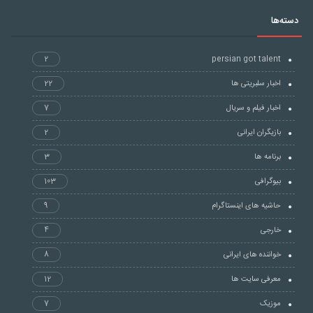
دسته‌ها
2
persian got talent
اخبار سلبریتی ها
22
اخبار فیلم و سریال
7
بازیگران ایرانی
2
برنامه ها
3
بیوگرافی
103
حاشیه های اینستاگرام
9
خارجی
4
خواننده های ایرانی
8
معرفی سایت ها
12
موزیک
7