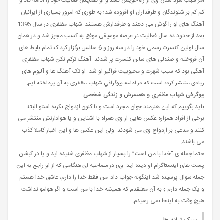
امر سبب سرد شدن وی از راه خویش نشد و او همچنان فعالیت خود را ادامه داد و
کم کم بر شنوندگان و طرفداران او افزوده شد؛ به طوری که امروز بسیاری از ایرانیان
آهنگ های او را گوش می دهند و طرفدارش هستند. شهاب مظفری در سال 1396
بعد از حدود ده سال فعالیت در عرصه موسیقی موفق به کسب مجوز شد و در همان
سال اولین کنسرت رسمی خود را در سه روز و 6 سانس برگزار کرد که تمام بلیط های
آن فروخته و صندلی های سالن کنسرت پر شدند. آهنگ ترکم نکن شهاب مظفری
آهگی بود که سبب شهرت و محبوبیت فراگیر او شد. او تک آهنگ ها و آلبوم های
زیادی منتشر کرده است که در ادامه بیوگرافي شهاب مظفری به آن پرداخته ایم.
بیوگرافی شهاب مظفری و همسرش و زندگی شخصی
باید بگوییم که این هنرمند جوان مجرد است و تا کنون ازدواج نکرده استو البته
برخی از افراد همواره عکس هایی از وی همراه با اشنایان و یا هوادارنش منتشر می
کنند و مدعی بر ازدواج وی می شودند. ولی این عکس ها و این اخبار کاملا کذب
می باشند.
حتما جمله ی “خدا با من است” را بسیار از شهاب مظفری شنیده اید و یا در کپشن
پست های اینستاگرام او دیده اید. وی در مصاحبه ای هنگامی که از او راجع به این
جمله سوال پرسیده شد اینگونه جواب داد: من فقط خدا را دارم، عاشق خدا هستم
و یک جمله دارم و به آن معتقدم که همیشه خدا با من است و اگر هوامو نداشت
هیچ وقت به اینجا نمی رسیدم.