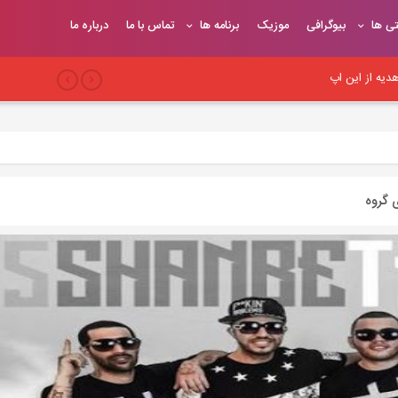
تی ها
بیوگرافی
موزیک
برنامه ها
تماس با ما
درباره ما
یه از این اپ
بری
 سئو وب‌سایت
 گروه
یح
یوندهای موثر