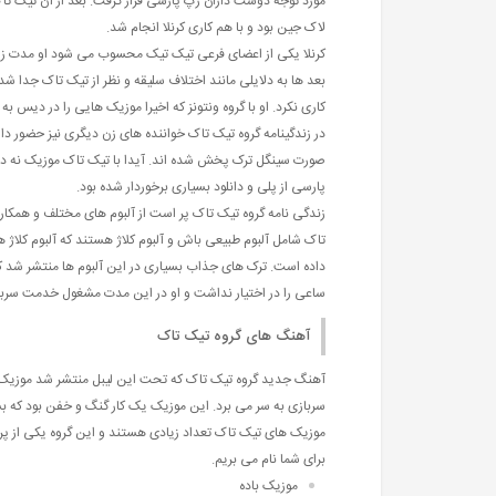
مورد توجه دوست داران رپ پارسی قرار گرفت. بعد از آن تیک 
لاک جین بود و با هم کاری کرنلا انجام شد.
کرنلا یکی از اعضای فرعی تیک تیک محسوب می شود او مدت زیادی
بعد ها به دلایلی مانند اختلاف سلیقه و نظر از تیک تاک جدا شد
کاری نکرد. او با گروه ونتونز که اخیرا موزیک هایی را در دیس 
در زندگینامه گروه تیک تاک خواننده های زن دیگری نیز حضور دارن
صورت سینگل ترک پخش شده اند. آیدا با تیک تاک موزیک نه دیگ
پارسی از پلی و دانلود بسیاری برخوردار شده بود.
زندگی نامه گروه تیک تاک پر است از آلبوم های مختلف و همکار
ساعی را در اختیار نداشت و او در این مدت مشغول خدمت سربا
آهنگ های گروه تیک تاک
آهنگ جدید گروه تیک تاک که تحت این لیبل منتشر شد موزیک
سربازی به سر می برد. این موزیک یک کار گنگ و خفن بود که بسی
موزیک های تیک تاک تعداد زیادی هستند و این گروه یکی از پر کا
برای شما نام می بریم.
موزیک باده