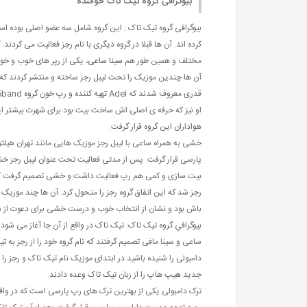
بیوگرافی گروه تیک تاک خواننده
بیوگرافی گروه تیک تاک : این گروه شامل سه عضو اصلی بوده ا
کرده اند. آن ها قبلا در گروه دیگری با نام رجز فعالیت می کردن
مختلف و همین طور هم
سینا ساعی
، یکی از رپر های خوب و خ
آن ها چندین موزیک را تحت لیبل رجز ساخته و منتشر کردند که چ
هواداران این گروه قرار گرفت.
خشی به همراه ساعی با لیبل رجز موزیک هایی مانند تهران هیلتو
پارسی قرار گرفت. پس از مدتی فعالیت تحت عنوان لیبل رجز خشی 
بیت سازی و کمی هم رپ فعالیت داشت و خشی تصمیم گرفت که او ر
رجز شد که این اتفاق گروه رجز را متحول کرد. آن ها چند موزیک دی
باش بود و نشان از انتخاب خوب و درست خشی برای دعوت از سی
بيوگرافي گروه تیک تاک: تیک تاک در واقع از آن جا آغاز می شو
ساعی و سینا مافی تصمیم گرفتند که نام گروه خود را از رجز به تی
دامبولی را شنیده باشید در ابتدای موزیک نام تیک تاک و رجز ر
جدید هیپ هاپ را از زبان تیک تاک وعده دادند.
ترک دامبولی یکی از بهترین ترک های رپ پارسی است که در واق