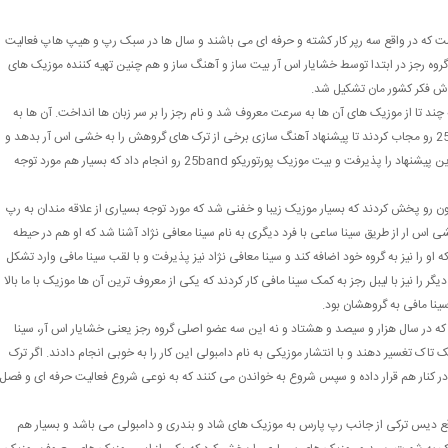
ست که در واقع سه رپر کار کشته و حرفه ای می باشند و سال ها در سبک رپ و هیپ هاپ فعالیت
د. گروه رجز در ابتدا توسط خشایار اس آر بیت ساز و آهنگ ساز و هم چنین تهیه کننده موزیک های
وش فکر کشور مان تشکیل شد.
ند تا از موزیک های آن ها به سرعت معروف شد و نام رجز را بر سر زبان ها انداخت. آن ها به
قدری معروف شدند که Adel تهیه کننده و رپ خون گروه 25band رو مجاب کردند تا پیشنهاد آهنگ سازی برخی از ترک های گروهش را به خشی اس آر بدهد و
او نیز که حرفه ی اصلی اش ساخت بیت بود برای شهرت بیشتر این پیشنهاد را پذیرفت و بیت موزیک پورتوریکو 25band رو انجام داد که بسیار هم مورد توجه
ن رو پخش کردند که بسیار موزیک زیبا و خفنی شد که مورد توجه بسیاری از علاقه مندان به رپ
اس ار از طریق سینا ساعی با فرد دیگری به نام سینا معافی نژاد آشنا شد که او هم در حیطه
ا نیز به گروه خود اضافه کند و سینا معافی نژاد نیز پذیرفت و با لقب سینا مافی وارد تشکل
گر را نیز با لیبل رجز به کمک سینا مافی کار کردند که یکی از معروف ترین آن ها موزیک با ما بالا
نا مافی به گروهشان بود.
د که در سال هزار و سیصد و هشتاد و نه این سه عضو اصلی گروه رجز یعنی خشایار اس آر، سینا
ک تاک تغسیر دهند و با انتشار موزیکی به نام دامبولی این کار را به خوبی انجام دادند. اگر ترک
ا در کنار هم قرار داده و سپس شروع به خواندن می کنند که به نوعی شروع فعالیت حرفه ای و فصل
ع دیس ترکی از جانب رپ پارس به موزیک های شاد و بندری و دامبولی می باشد و بسیار هم