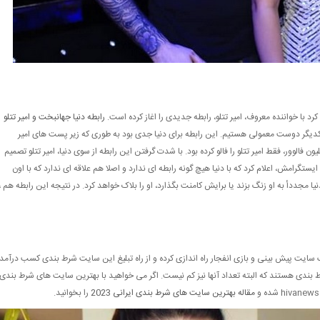
رد با خواننده معروف، امیر تتلو، رابطه جدیدی را اغاز کرده است.
رابطه دنیا جهانبخت و امیر تتلو
ا یکدیگر دوست معمولی هستیم. این رابطه برای دنیا جدی بود به طوری که زیر پست های امیر
 میزاشت و به او ابراز علاقه می کرد. دنیا جهانبخت با 7 میلیون فالوور، فقط امیر تتلو را فالو کرده بود. با شدت گرفتن این رابطه از سوی دنیا، امیر تتلو تصمیم
گرامش، اعلام کرد که با دنیا هیچ گونه رابطه ای ندارد و اصلا هم علاقه ای ندارد که با اون
دنیا مجددأ به او زنگ بزند یا برایش کامنت بگذارد، او را بلاک خواهد کرد. در نتیجه این رابطه هم ،
سایت پیش بینی و بازی انفجار راه اندازی کرده و از راه تبلیغ این سایت شرط بندی کسب درآمد
بندی هستند که البته تعداد آنها نیز کم نیست. اگر می خواهید با بهترین سایت های شرط بندی
مقاله بهترین سایت های شرط بندی ایرانی 2023
را بخوانید.