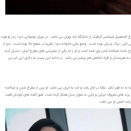
1 در تهران متولد شد . او فارغ التحصیل لیسانس گرافیک از دانشگاه ازاد تهران می باشد . در دوران نوجوانی دنیا ، پدر او فوت
 اش ، مرگ پدرش بوده است . وضع مالی خانواده دنیا ، تقریبا در سطح بالا بوده است . دنیا از
 باعث شناخته شدن وی شده است و او را به یکی از سلبریتی های مطرح ایران ، تبدیل کرده
ه هنرمندان و افراد شاخص هم بیشتر می باشد . در ادامه این پست به دلایل این امر می
ته نه به طور دائم ، بلکه در حال رفت و امد به ایران می باشد. او پس از مطرح شدن و شناخته
از برند های معروف ایرانی و ترکی به عنوان مدل همکار کرده است. طبق گفته های خودش قصد
درامد اصلی او می باشد.