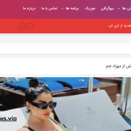
تی ها
بیوگرافی
موزیک
برنامه ها
تماس با ما
درباره ما
یه از این اپ
بری
 سئو وب‌سایت
 از مهراد جم
یح
یوندهای موثر