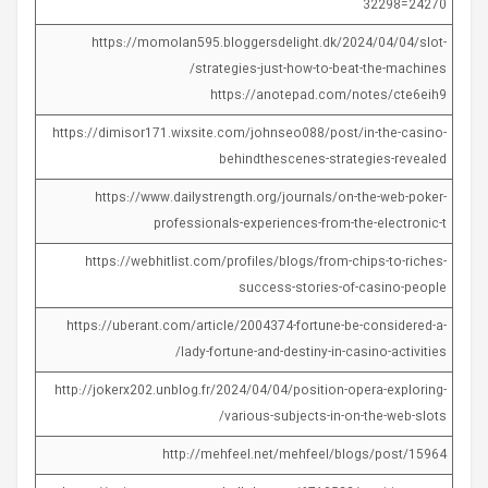
32298=24270
https://momolan595.bloggersdelight.dk/2024/04/04/slot-
strategies-just-how-to-beat-the-machines/
https://anotepad.com/notes/cte6eih9
https://dimisor171.wixsite.com/johnseo088/post/in-the-casino-
behindthescenes-strategies-revealed
https://www.dailystrength.org/journals/on-the-web-poker-
professionals-experiences-from-the-electronic-t
https://webhitlist.com/profiles/blogs/from-chips-to-riches-
success-stories-of-casino-people
https://uberant.com/article/2004374-fortune-be-considered-a-
lady-fortune-and-destiny-in-casino-activities/
http://jokerx202.unblog.fr/2024/04/04/position-opera-exploring-
various-subjects-in-on-the-web-slots/
http://mehfeel.net/mehfeel/blogs/post/15964