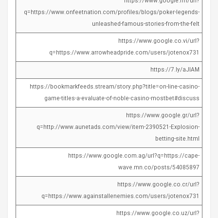
https://www.google.fm/url?
q=https://www.onfeetnation.com/profiles/blogs/poker-legends-
unleashed-famous-stories-from-the-felt
https://www.google.co.vi/url?
q=https://www.arrowheadpride.com/users/jotenox731
https://7.ly/aJlAM
https://bookmarkfeeds.stream/story.php?title=on-line-casino-
game-titles-a-evaluate-of-noble-casino-mostbet#discuss
https://www.google.gr/url?
q=http://www.aunetads.com/view/item-2390521-Explosion-
betting-site.html
https://www.google.com.ag/url?q=https://cape-
wave.mn.co/posts/54085897
https://www.google.co.cr/url?
q=https://www.againstallenemies.com/users/jotenox731
https://www.google.co.uz/url?