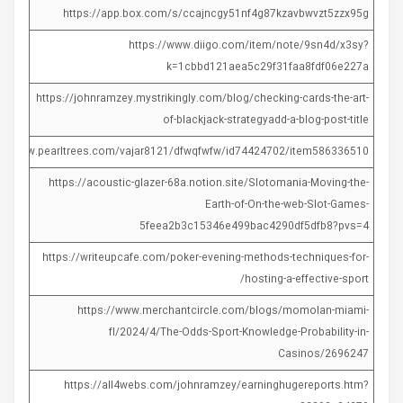
https://app.box.com/s/ccajncgy51nf4g87kzavbwvzt5zzx95g
https://www.diigo.com/item/note/9sn4d/x3sy?
k=1cbbd121aea5c29f31faa8fdf06e227a
https://johnramzey.mystrikingly.com/blog/checking-cards-the-art-
of-blackjack-strategyadd-a-blog-post-title
s://www.pearltrees.com/vajar8121/dfwqfwfw/id74424702/item586336510
https://acoustic-glazer-68a.notion.site/Slotomania-Moving-the-
Earth-of-On-the-web-Slot-Games-
5feea2b3c15346e499bac4290df5dfb8?pvs=4
https://writeupcafe.com/poker-evening-methods-techniques-for-
hosting-a-effective-sport/
https://www.merchantcircle.com/blogs/momolan-miami-
fl/2024/4/The-Odds-Sport-Knowledge-Probability-in-
Casinos/2696247
https://all4webs.com/johnramzey/earninghugereports.htm?