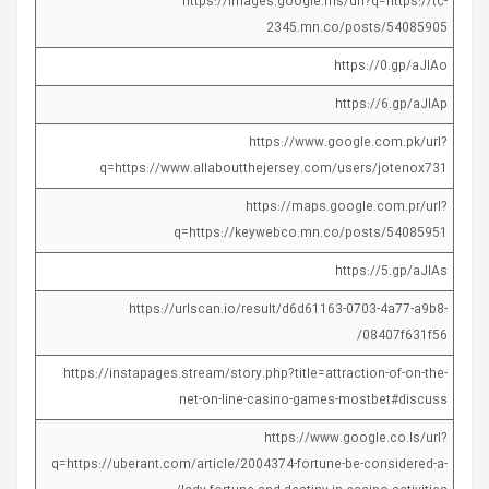
https://images.google.ms/url?q=https://tc-
2345.mn.co/posts/54085905
https://0.gp/aJlAo
https://6.gp/aJlAp
https://www.google.com.pk/url?
q=https://www.allaboutthejersey.com/users/jotenox731
https://maps.google.com.pr/url?
q=https://keywebco.mn.co/posts/54085951
https://5.gp/aJlAs
https://urlscan.io/result/d6d61163-0703-4a77-a9b8-
08407f631f56/
https://instapages.stream/story.php?title=attraction-of-on-the-
net-on-line-casino-games-mostbet#discuss
https://www.google.co.ls/url?
q=https://uberant.com/article/2004374-fortune-be-considered-a-