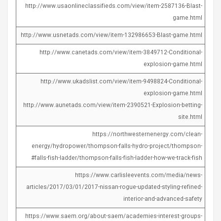
http://www.usaonlineclassifieds.com/view/item-2587136-Blast-
game.html
http://www.usnetads.com/view/item-132986653-Blast-game.html
http://www.canetads.com/view/item-3849712-Conditional-
explosion-game.html
http://www.ukadslist.com/view/item-9498824-Conditional-
explosion-game.html
http://www.aunetads.com/view/item-2390521-Explosion-betting-
site.html
https://northwesternenergy.com/clean-
energy/hydropower/thompson-falls-hydro-project/thompson-
falls-fish-ladder/thompson-falls-fish-ladder-how-we-track-fish#
https://www.carlisleevents.com/media/news-
articles/2017/03/01/2017-nissan-rogue-updated-styling-refined-
interior-and-advanced-safety
https://www.saem.org/about-saem/academies-interest-groups-