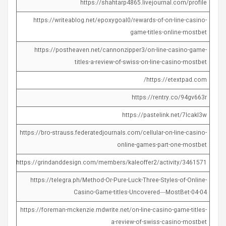
https://shahtarp4865.livejournal.com/profile
https://writeablog.net/epoxygoal0/rewards-of-on-line-casino-
game-titles-online-mostbet
https://postheaven.net/cannonzipper3/on-line-casino-game-
titles-a-review-of-swiss-on-line-casino-mostbet
https://etextpad.com/
https://rentry.co/94gv663r
https://pastelink.net/7lcakl3w
https://bro-strauss.federatedjournals.com/cellular-on-line-casino-
online-games-part-one-mostbet
https://grindanddesign.com/members/kaleoffer2/activity/3461571/
https://telegra.ph/Method-Or-Pure-Luck-Three-Styles-of-Online-
Casino-Game-titles-Uncovered—MostBet-04-04
https://foreman-mckenzie.mdwrite.net/on-line-casino-game-titles-
a-review-of-swiss-casino-mostbet