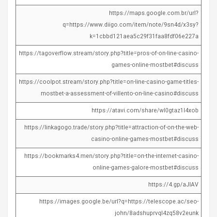
https://maps.google.com.br/url?
q=https://www.diigo.com/item/note/9sn4d/x3sy?
k=1cbbd121aea5c29f31faa8fdf06e227a
https://tagoverflow.stream/story.php?title=pros-of-on-line-casino-
games-online-mostbet#discuss
https://coolpot.stream/story.php?title=on-line-casino-game-titles-
mostbet-a-assessment-of-villento-on-line-casino#discuss
https://atavi.com/share/wl0gtaz1l4xob
https://linkagogo.trade/story.php?title=attraction-of-on-the-web-
casino-online-games-mostbet#discuss
https://bookmarks4.men/story.php?title=on-the-internet-casino-
online-games-galore-mostbet#discuss
https://4.gp/aJlAV
https://images.google.be/url?q=https://telescope.ac/seo-
john/8adshuprvql4zq58v2eunk