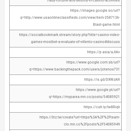
lady-fortune-and-destiny-in-casino-activities/
https://images.google.so/url?
q=http://www.usaonlineclassifieds.com/view/item-2587136-
Blast-game.html
https://socialbookmark.stream/story.php?title=casino-video-
games-mostbet-a-evaluate-of-villento-casino#discuss
https://p.asia/aJlAv
https://www.google.com.sb/url?
q=https://www.backingthepack.com/users/jotenox731
https://is.gd/DXWzAR
https://www.google.pt/url?
q=https://myparea.mn.co/posts/54085921
https://cutt.ly/Iw8RiqIi
https://0rz.tw/create?url=https%3A%2F%2Fteam-
clo.mn.co%2Fposts%2F54085949