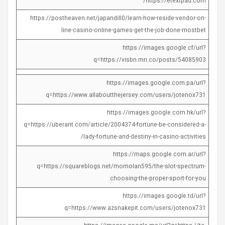
https://etextpad.com/
https://postheaven.net/japandill0/learn-how-reside-vendor-on-
line-casino-online-games-get-the-job-done-mostbet
https://images.google.cf/url?
q=https://visbn.mn.co/posts/54085903
https://images.google.com.pa/url?
q=https://www.allaboutthejersey.com/users/jotenox731
https://images.google.com.hk/url?
q=https://uberant.com/article/2004374-fortune-be-considered-a-
lady-fortune-and-destiny-in-casino-activities/
https://maps.google.com.ar/url?
q=https://squareblogs.net/momolan595/the-slot-spectrum-
choosing-the-proper-sport-for-you
https://images.google.td/url?
q=https://www.azsnakepit.com/users/jotenox731