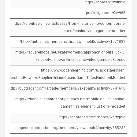
https://notes.io/wdnnM
https://diigo.com/0vv965
https://blogfreely.net/factsave9/from-historical-to-contemporary-
era-of-casino-video-games-mostbet
http://nutris.net/members/thranewhitfield5/activity/1071081/
https://squareblogs.net/skatewomen4/approach-or-pure-luck-3-
kinds-of-online-on-line-casino-video-games-exposed
https://www.openlearning.com/u/acostaeriksen-
og/UnderstandHowLiveSupplierOnLineCasinoGameTitlesFunctionMostbet
http://budtrader.com/arcade/members/yakspark5/activity/5741610/
https://zhang-pilegaard.thoughtlanes.net/mobile-on-line-casino-
game-titles-element-just-one-mostbet
https://anotepad.com/notes/wqfryp9a
globalchallengescollaboration.org/members/yakwrench4/activity/685232/