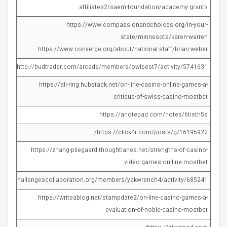
affiliates2/saem-foundation/academy-grants
https://www.compassionandchoices.org/in-your-
state/minnesota/karen-warren
https://www.converge.org/about/national-staff/brian-weber
http://budtrader.com/arcade/members/owlpest7/activity/5741631/
https://ali-ring.hubstack.net/on-line-casino-online-games-a-
critique-of-swiss-casino-mostbet
https://anotepad.com/notes/6tisth5s
https://click4r.com/posts/g/16195922/
https://zhang-pilegaard.thoughtlanes.net/strengths-of-casino-
video-games-on-line-mostbet
globalchallengescollaboration.org/members/yakwrench4/activity/685241/
https://writeablog.net/stampdate2/on-line-casino-games-a-
evaluation-of-noble-casino-mostbet