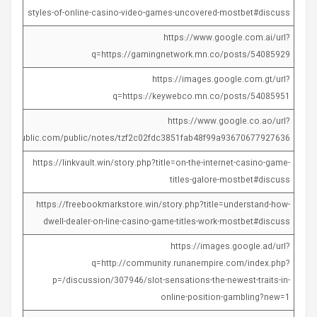
styles-of-online-casino-video-games-uncovered-mostbet#discuss
https://www.google.com.ai/url?
q=https://gamingnetwork.mn.co/posts/54085929
https://images.google.com.gt/url?
q=https://keywebco.mn.co/posts/54085951
https://www.google.co.ao/url?
zohopublic.com/public/notes/tzf2c02fdc3851fab48f99a93670677927636
https://linkvault.win/story.php?title=on-the-internet-casino-game-
titles-galore-mostbet#discuss
https://freebookmarkstore.win/story.php?title=understand-how-
dwell-dealer-on-line-casino-game-titles-work-mostbet#discuss
https://images.google.ad/url?
q=http://community.runanempire.com/index.php?
p=/discussion/307946/slot-sensations-the-newest-traits-in-
online-position-gambling?new=1