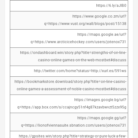
https://6.ly/aJlB0
https://www.google.co.zm/url?
q=https://www.vust.org/wall/blogs/post/15138
https://maps.google.ae/url?
q=https://www.arcticicehockey.com/users/jotenox731
https://ondashboard.win/story.php?title=strengths-of-on-line-
casino-online-games-on-the-web-mostbet#discuss
http://twitter.com/home?status=http://xurl.es/591ws
https://bookmarkstore.download/story.php?title=on-line-casino-
online-games-a-assessment-of-noble-casino-mostbet#discuss
https://images.google.bg/url?
q=https://app.box.com/s/ccajncgy51nf4g87kzavbwvzt5zzx95g
https://maps.google.gg/url?
q=https://lionofviennasuite.sbnation.com/users/jotenox731
https://gpsites.win/story.php?title=strategy-or-pure-luck-a-few-