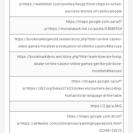
q=https://webhitlist.com/profiles/blogs/from-chips-to-riches-
success-stories-of-casino-people
https://maps.google.com.sa/url?
q=https://monstaluck.mn.co/posts/54085934
https://bookmarkingworld.review/story.php?title=on-line-casino-
video-games-mostbet-a-evaluation-of-villento-casino#discuss
https://bookmark4you.win/story.php?title=learn-how-are-living-
dealer-on-line-casino-online-games-get-the-job-done-
mostbet#discuss
https://images.google.cg/url?
q=https://zb3.org/betes21623/poker-encounters-decoding-
human-body-language-at-the-table
https://2.gp/aJlAQ
https://maps.google.com.lb/url?
q=https://all4webs.com/johnramzey/earninghugereports.htm?
32298=24270