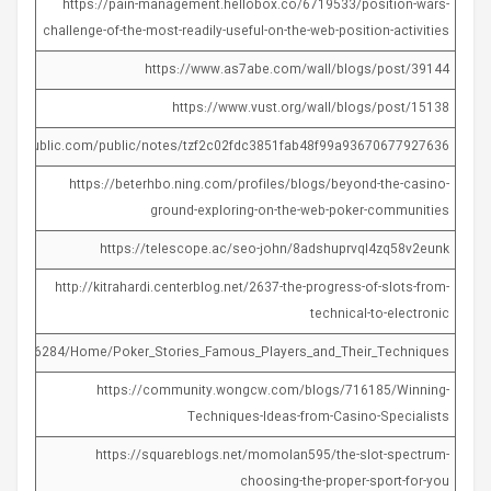
https://pain-management.hellobox.co/6719533/position-wars-
challenge-of-the-most-readily-useful-on-the-web-position-activities
https://www.as7abe.com/wall/blogs/post/39144
https://www.vust.org/wall/blogs/post/15138
.zohopublic.com/public/notes/tzf2c02fdc3851fab48f99a93670677927636
https://beterhbo.ning.com/profiles/blogs/beyond-the-casino-
ground-exploring-on-the-web-poker-communities
https://telescope.ac/seo-john/8adshuprvql4zq58v2eunk
http://kitrahardi.centerblog.net/2637-the-progress-of-slots-from-
technical-to-electronic
lios/1756284/Home/Poker_Stories_Famous_Players_and_Their_Techniques
https://community.wongcw.com/blogs/716185/Winning-
Techniques-Ideas-from-Casino-Specialists
https://squareblogs.net/momolan595/the-slot-spectrum-
choosing-the-proper-sport-for-you