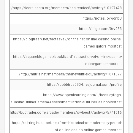
https://learn.centa.org/members/desiremice8/activity/10197478/
https://notes.io/wdnbU
https://diigo.com/0vv953
https://blogfreely.net/factsave9/on-the-net-on-line-casino-online-
games-galore-mostbet
https://squareblogs.net/booklizard1/attraction-of-on-line-casino-
video-games-mostbet
http://nutris.net/members/thranewhitfield5/activity/1071077/
https://cobbtrue0904.livejournal.com/profile
https://www.openlearning.com/u/beasleyfogh-
g/OnLineCasinoOnlineGamesAAssessmentOfNobleOnLineCasinoMostbet
http://budtrader.com/arcade/members/owlpest7/activity/5741616/
https://ali-ring.hubstack.net/from-historical-to-modern-day-period-
of-on-line-casino-online-games-mostbet