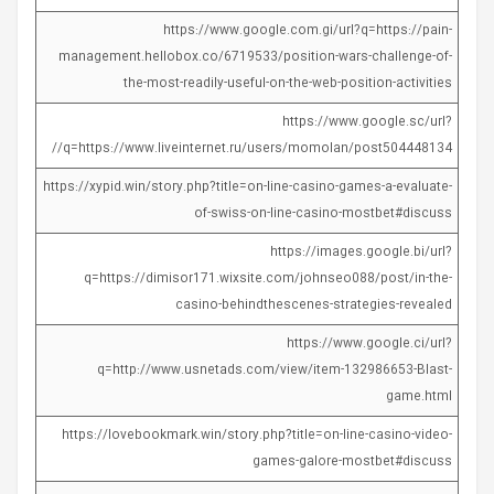
https://www.google.com.gi/url?q=https://pain-
management.hellobox.co/6719533/position-wars-challenge-of-
the-most-readily-useful-on-the-web-position-activities
https://www.google.sc/url?
q=https://www.liveinternet.ru/users/momolan/post504448134//
https://xypid.win/story.php?title=on-line-casino-games-a-evaluate-
of-swiss-on-line-casino-mostbet#discuss
https://images.google.bi/url?
q=https://dimisor171.wixsite.com/johnseo088/post/in-the-
casino-behindthescenes-strategies-revealed
https://www.google.ci/url?
q=http://www.usnetads.com/view/item-132986653-Blast-
game.html
https://lovebookmark.win/story.php?title=on-line-casino-video-
games-galore-mostbet#discuss