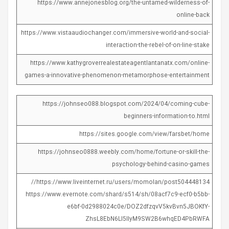
https://www.annejonesblog.org/the-untamed-wilderness-of-
online-back
https://www.vistaaudiochanger.com/immersive-world-and-social-
interaction-the-rebel-of-on-line-stake
https://www.kathygroverrealestateagentlantanatx.com/online-
games-a-innovative-phenomenon-metamorphose-entertainment
https://johnseo088.blogspot.com/2024/04/coming-cube-
beginners-information-to.html
https://sites.google.com/view/farsbet/home
https://johnseo0888.weebly.com/home/fortune-or-skill-the-
psychology-behind-casino-games
https://www.liveinternet.ru/users/momolan/post504448134//
https://www.evernote.com/shard/s514/sh/08acf7c9-ecf0-b5bb-
e6bf-0d2988024c0e/DOZ2dfzqvV5kvBvn5JBOKfY-
ZhsL8EbN6Ll5IlyM9SW2B6whqED4PbRWFA