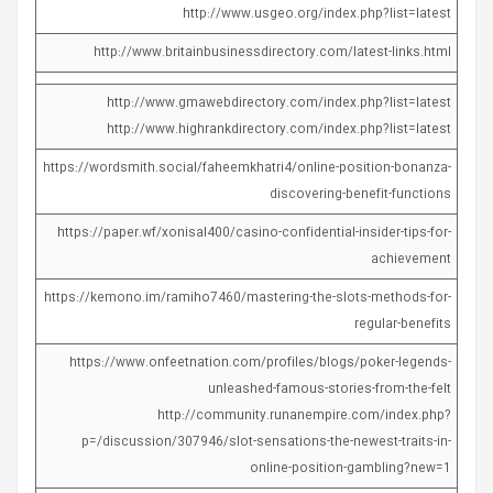
http://www.usgeo.org/index.php?list=latest
http://www.britainbusinessdirectory.com/latest-links.html
http://www.gmawebdirectory.com/index.php?list=latest
http://www.highrankdirectory.com/index.php?list=latest
https://wordsmith.social/faheemkhatri4/online-position-bonanza-
discovering-benefit-functions
https://paper.wf/xonisal400/casino-confidential-insider-tips-for-
achievement
https://kemono.im/ramiho7460/mastering-the-slots-methods-for-
regular-benefits
https://www.onfeetnation.com/profiles/blogs/poker-legends-
unleashed-famous-stories-from-the-felt
http://community.runanempire.com/index.php?
p=/discussion/307946/slot-sensations-the-newest-traits-in-
online-position-gambling?new=1