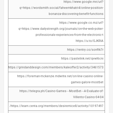
https://www.google.mn/url?
q=https://wordsmith.social/faheemkhatri4/online-position-
bonanza-discovering-benefit-functions
https://www.google.co.mz/url?
q=https://www.dailystrength.org/journals/on-the-web-poker-
professionals-experiences-from-the-electronic-t
https://u.to/GJKRIA
https://rentry.co/sonftk7r
https://pastelink.net/qvwl6cni
https://grindanddesign.com/members/kaleoffer2/activity/3461573/
https://foreman-mckenzie.mdwrite.net/on-line-casino-online-
games-galore-mostbet
https://telegra.ph/Casino-Games—MostBet—A-Evaluate-of-
Villento-Casino-04-04
https://learn.centa.org/members/desiremice8/activity/10197497/