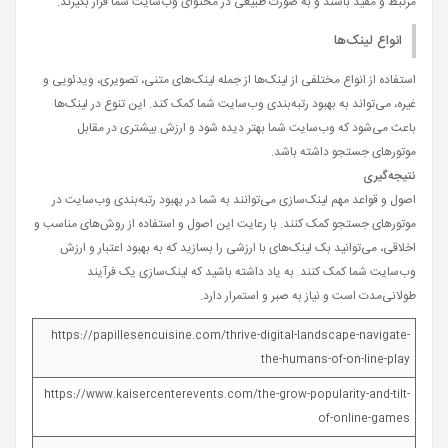
مرتبط و مفید باشند و به صورت طبیعی در محتوای وب‌سایت شما قرار بگیرند.
انواع لینک‌ها
استفاده از انواع مختلفی از لینک‌ها از جمله لینک‌های متنی، تصویری، ویدئویی و
غیره، می‌تواند به بهبود رتبه‌بندی وب‌سایت شما کمک کند. این تنوع در لینک‌ها
باعث می‌شود که وب‌سایت شما بهتر دیده شود و ارزش بیشتری در مقابل
موتورهای جستجو داشته باشد.
نتیجه‌گیری
اصول و قواعد مهم لینک‌سازی می‌توانند به شما در بهبود رتبه‌بندی وب‌سایت در
موتورهای جستجو کمک کنند. با رعایت این اصول و استفاده از روش‌های مناسب و
اخلاقی، می‌توانید بک لینک‌های با ارزشی را بسازید که به بهبود اعتبار و ارزش
وب‌سایت شما کمک کنند. به یاد داشته باشید که لینک‌سازی یک فرآیند
طولانی‌مدت است و نیاز به صبر و استمرار دارد.
https://papillesencuisine.com/thrive-digital-landscape-navigate-
the-humans-of-on-line-play
https://www.kaisercenterevents.com/the-grow-popularity-and-tilt-
of-online-games