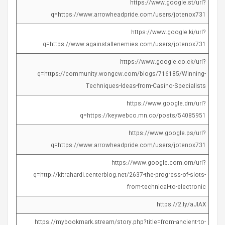
https://www.google.st/url?
q=https://www.arrowheadpride.com/users/jotenox731
https://www.google.ki/url?
q=https://www.againstallenemies.com/users/jotenox731
https://www.google.co.ck/url?
q=https://community.wongcw.com/blogs/716185/Winning-
Techniques-Ideas-from-Casino-Specialists
https://www.google.dm/url?
q=https://keywebco.mn.co/posts/54085951
https://www.google.ps/url?
q=https://www.arrowheadpride.com/users/jotenox731
https://www.google.com.om/url?
q=http://kitrahardi.centerblog.net/2637-the-progress-of-slots-
from-technical-to-electronic
https://2.ly/aJlAX
https://mybookmark.stream/story.php?title=from-ancient-to-