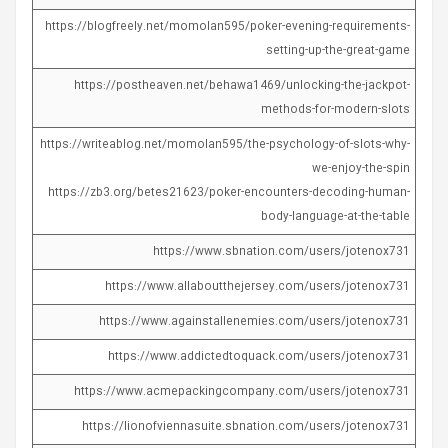
https://blogfreely.net/momolan595/poker-evening-requirements-
setting-up-the-great-game
https://postheaven.net/behawa1469/unlocking-the-jackpot-
methods-for-modern-slots
https://writeablog.net/momolan595/the-psychology-of-slots-why-
we-enjoy-the-spin
https://zb3.org/betes21623/poker-encounters-decoding-human-
body-language-at-the-table
https://www.sbnation.com/users/jotenox731
https://www.allaboutthejersey.com/users/jotenox731
https://www.againstallenemies.com/users/jotenox731
https://www.addictedtoquack.com/users/jotenox731
https://www.acmepackingcompany.com/users/jotenox731
https://lionofviennasuite.sbnation.com/users/jotenox731