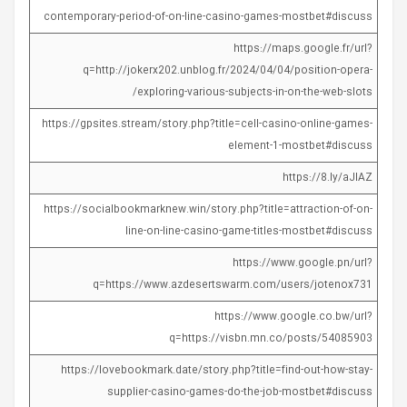
contemporary-period-of-on-line-casino-games-mostbet#discuss
https://maps.google.fr/url?
q=http://jokerx202.unblog.fr/2024/04/04/position-opera-
exploring-various-subjects-in-on-the-web-slots/
https://gpsites.stream/story.php?title=cell-casino-online-games-
element-1-mostbet#discuss
https://8.ly/aJlAZ
https://socialbookmarknew.win/story.php?title=attraction-of-on-
line-on-line-casino-game-titles-mostbet#discuss
https://www.google.pn/url?
q=https://www.azdesertswarm.com/users/jotenox731
https://www.google.co.bw/url?
q=https://visbn.mn.co/posts/54085903
https://lovebookmark.date/story.php?title=find-out-how-stay-
supplier-casino-games-do-the-job-mostbet#discuss