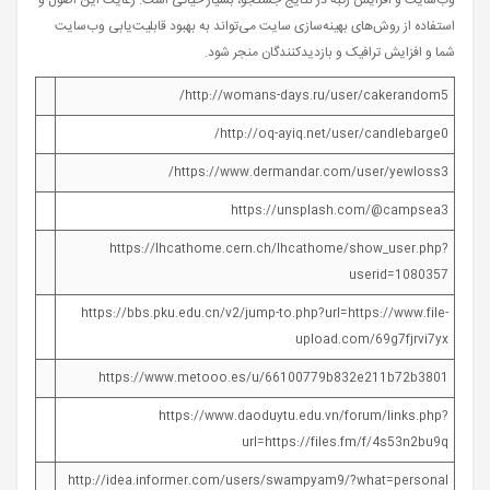
استفاده از روش‌های بهینه‌سازی سایت می‌تواند به بهبود قابلیت‌یابی وب‌سایت
شما و افزایش ترافیک و بازدیدکنندگان منجر شود.
http://womans-days.ru/user/cakerandom5/
http://oq-ayiq.net/user/candlebarge0/
https://www.dermandar.com/user/yewloss3/
https://unsplash.com/@campsea3
https://lhcathome.cern.ch/lhcathome/show_user.php?
userid=1080357
https://bbs.pku.edu.cn/v2/jump-to.php?url=https://www.file-
upload.com/69g7fjrvi7yx
https://www.metooo.es/u/66100779b832e211b72b3801
https://www.daoduytu.edu.vn/forum/links.php?
url=https://files.fm/f/4s53n2bu9q
http://idea.informer.com/users/swampyam9/?what=personal