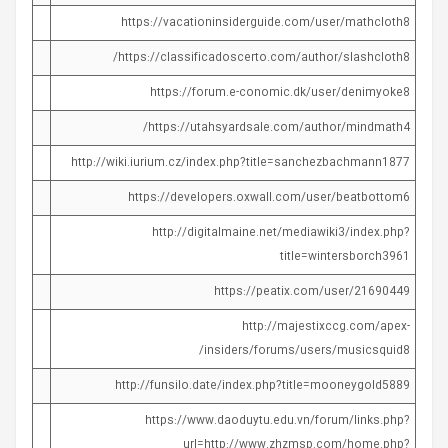
https://vacationinsiderguide.com/user/mathcloth8
https://classificadoscerto.com/author/slashcloth8/
https://forum.e-conomic.dk/user/denimyoke8
https://utahsyardsale.com/author/mindmath4/
http://wiki.iurium.cz/index.php?title=sanchezbachmann1877
https://developers.oxwall.com/user/beatbottom6
http://digitalmaine.net/mediawiki3/index.php?
title=wintersborch3961
https://peatix.com/user/21690449
http://majestixccg.com/apex-
insiders/forums/users/musicsquid8/
http://funsilo.date/index.php?title=mooneygold5889
https://www.daoduytu.edu.vn/forum/links.php?
url=http://www.zhzmsp.com/home.php?