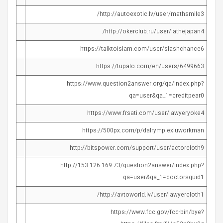
http://autoexotic.lv/user/mathsmile3/
http://okerclub.ru/user/lathejapan4/
https://talktoislam.com/user/slashchance6
https://tupalo.com/en/users/6499663
https://www.question2answer.org/qa/index.php?
qa=user&qa_1=creditpear0
https://www.frsati.com/user/lawyeryoke4
https://500px.com/p/dalrymplexluworkman
http://bitspower.com/support/user/actorcloth9
http://153.126.169.73/question2answer/index.php?
qa=user&qa_1=doctorsquid1
http://avtoworld.lv/user/lawyercloth1/
https://www.fcc.gov/fcc-bin/bye?