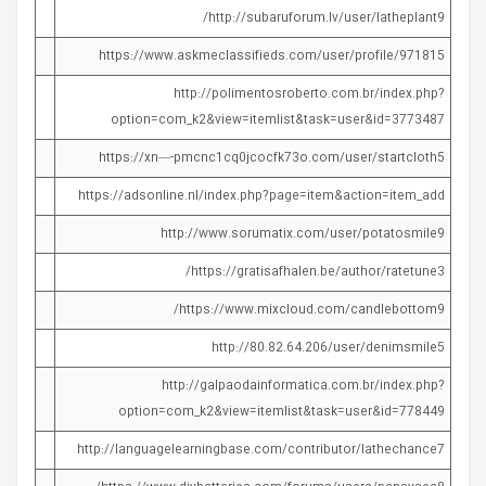
http://subaruforum.lv/user/latheplant9/
https://www.askmeclassifieds.com/user/profile/971815
http://polimentosroberto.com.br/index.php?
option=com_k2&view=itemlist&task=user&id=3773487
https://xn—-pmcnc1cq0jcocfk73o.com/user/startcloth5
https://adsonline.nl/index.php?page=item&action=item_add
http://www.sorumatix.com/user/potatosmile9
https://gratisafhalen.be/author/ratetune3/
https://www.mixcloud.com/candlebottom9/
http://80.82.64.206/user/denimsmile5
http://galpaodainformatica.com.br/index.php?
option=com_k2&view=itemlist&task=user&id=778449
http://languagelearningbase.com/contributor/lathechance7