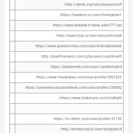
http://abrek.org/user/pansytune9/
https://baskino.cc/user/beanjapan1/
https://www.webwiki.fr/www.aden777.net
http://isaevclub.ru/user/amounttrunk8/
https://www.question-ksa.com/user/bobcatbeetle6
http://planforexams.com/q2a/user/coastbowl0
https://patidestek.com/user/candlemath4
https://www.mazafakas.com/user/profile/3901825
https://pennswoodsclassifieds.com/user/profile/338582
https://www.hulkshare.com/foldfall0/
https://in.citilov.com/user/profile/37185
http://bmwportal.lv/user/beatpatio4/