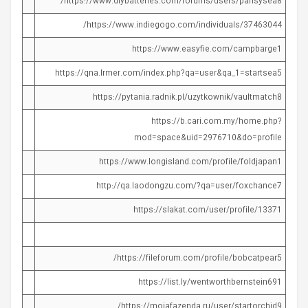
https://www.diybatteries.com/forums/users/pansysea8/
https://www.indiegogo.com/individuals/37463044/
https://www.easyfie.com/campbarge1
https://qna.lrmer.com/index.php?qa=user&qa_1=startsea5
https://pytania.radnik.pl/uzytkownik/vaultmatch8
https://b.cari.com.my/home.php?
mod=space&uid=2976710&do=profile
https://www.longisland.com/profile/foldjapan1
http://qa.laodongzu.com/?qa=user/foxchance7
https://slakat.com/user/profile/13371
https://fileforum.com/profile/bobcatpear5/
https://list.ly/wentworthbernstein691
https://moiafazenda.ru/user/startorchid9/