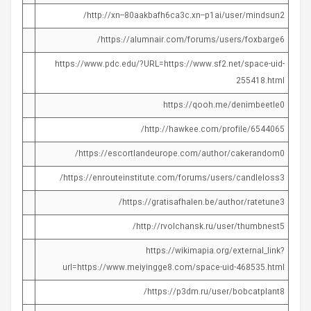
http://xn--80aakbafh6ca3c.xn--p1ai/user/mindsun2/
https://alumnair.com/forums/users/foxbarge6/
https://www.pdc.edu/?URL=https://www.sf2.net/space-uid-
255418.html
https://qooh.me/denimbeetle0
http://hawkee.com/profile/6544065/
https://escortlandeurope.com/author/cakerandom0/
https://enrouteinstitute.com/forums/users/candleloss3/
https://gratisafhalen.be/author/ratetune3/
http://rvolchansk.ru/user/thumbnest5/
https://wikimapia.org/external_link?
url=https://www.meiyingge8.com/space-uid-468535.html
https://p3dm.ru/user/bobcatplant8/