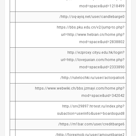
mod=space&uid=1218499
http://oq-ayiq.net/user/candlebarge0/
https://bbs.pku.edu.cn/v2/jump-to.php?
url=http://www.hebian.cn/home.php?
mod=space&uid=2838802
http://ezproxy.cityu.edu.hk/login?
url=http://lovejuxian.com/home.php?
mod=space&uid=2333890
http://rutelochki.ru/user/actorpatio6/
https://www.webwiki.ch/bbs.jzmayi.com/home.php?
mod=space&uid=342042
http://srv29897.ht-test.ru/index.php?
subaction=userinfo&user=boardsquid8
https://m1bar.com/user/creditbarge6/
http://forexmob.ru/user/amountbarge2/