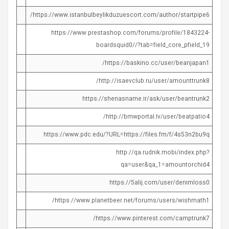
https://www.istanbulbeylikduzuescort.com/author/startpipe6/
https://www.prestashop.com/forums/profile/1843224-
boardsquid0//?tab=field_core_pfield_19
https://baskino.cc/user/beanjapan1/
http://isaevclub.ru/user/amounttrunk8/
https://shenasname.ir/ask/user/beantrunk2
http://bmwportal.lv/user/beatpatio4/
https://www.pdc.edu/?URL=https://files.fm/f/4s53n2bu9q
http://qa.rudnik.mobi/index.php?
qa=user&qa_1=amountorchid4
https://5alij.com/user/denimloss0
https://www.planetbeer.net/forums/users/wishmath1/
https://www.pinterest.com/camptrunk7/