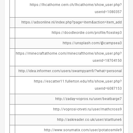
https://lhcathome.cern.ch/lhcathome/show_user.php?
userid=1080357
https://adsonline.nl/index.php?page=item&action=item_add
https://doodleordie.com/profile/foxstep3
https://unsplash.com/@campsea3
https://minecraftathome.com/minecrafthome/show_user.php?
userid=18704150
http://idea.informer.com/users/swampyam9/?what=personal
https://escatter11.fullerton.edu/nfs/show_user.php?
userid=6087153
http://zaday-vopros.ru/user/beatbarge7
http://voprosi-otveti.ru/user/mathcross9
http://askreader.co.uk/user/starttune6
http://www.sorumatix.com/user/potatosmile9