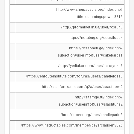
http://www.sherpapedia.org/index.php?
title=cummingspowell8815
http://promarket.in.ua/user/foxrun8/
https://notabug.org/coastloss4
https://rossoneri.ge/index.php?
subaction=userinfo&user=cakebarge1
http://yerliakor.com/user/actoryoke6/
https://enrouteinstitute.com/forums/users/candleloss3/
http://planforexams.com/q2a/user/coastbowl0
http://sitamge.ru/index.php?
subaction=userinfo&user=slashtune2
http://proect.org/user/candlepatio3/
https://www.instructables.com/member/beyerclausen3626/