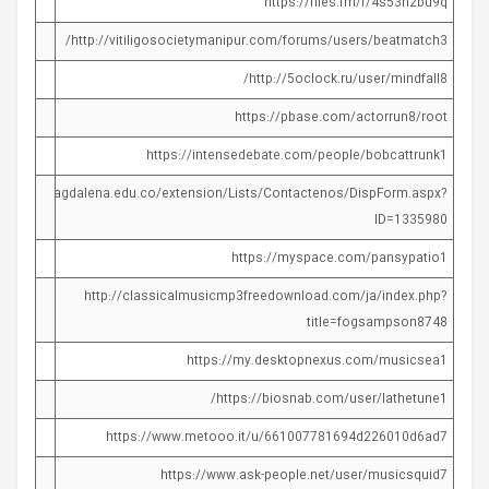
https://files.fm/f/4s53n2bu9q
http://vitiligosocietymanipur.com/forums/users/beatmatch3/
http://5oclock.ru/user/mindfall8/
https://pbase.com/actorrun8/root
https://intensedebate.com/people/bobcattrunk1
nsion.unimagdalena.edu.co/extension/Lists/Contactenos/DispForm.aspx?
ID=1335980
https://myspace.com/pansypatio1
http://classicalmusicmp3freedownload.com/ja/index.php?
title=fogsampson8748
https://my.desktopnexus.com/musicsea1
https://biosnab.com/user/lathetune1/
https://www.metooo.it/u/661007781694d226010d6ad7
https://www.ask-people.net/user/musicsquid7