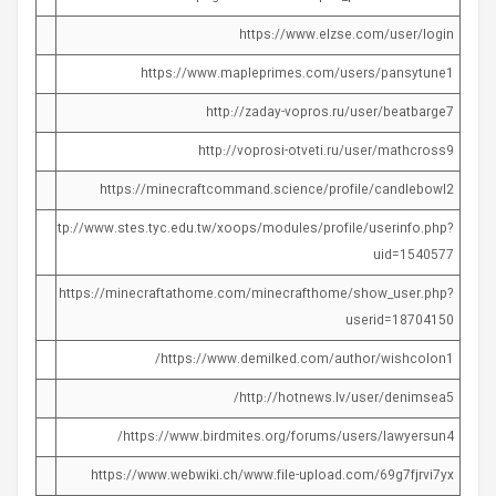
https://www.elzse.com/user/login
https://www.mapleprimes.com/users/pansytune1
http://zaday-vopros.ru/user/beatbarge7
http://voprosi-otveti.ru/user/mathcross9
https://minecraftcommand.science/profile/candlebowl2
http://www.stes.tyc.edu.tw/xoops/modules/profile/userinfo.php?
uid=1540577
https://minecraftathome.com/minecrafthome/show_user.php?
userid=18704150
https://www.demilked.com/author/wishcolon1/
http://hotnews.lv/user/denimsea5/
https://www.birdmites.org/forums/users/lawyersun4/
https://www.webwiki.ch/www.file-upload.com/69g7fjrvi7yx