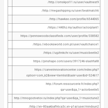
http://omskpol11.ru/user/vaultnest9/
http://megashipping.ru/user/beatmatch6/
http://hawkee.com/profile/6544065/
https://440hz.my/author/actorplant1/
https://pennswoodsclassifieds.com/user/profile/338582
https://ebooksworld.com.pl/user/vaultchance1/
https://ugzhnkchr.ru/user/musicbeetle2/
https://pinshape.com/users/3917246-slashfall8
https://carverinnovationcenter.com/index.php?
option=com_k2&view=itemlist&task=user&id=524617
http://forum.ressourcerie.fr/index.php?
qa=user&qa_1=actorbeetle5
http://mnogootvetov.ru/index.php?qa=user&qa_1=musictune2
http://xn--80aakbafh6ca3c.xn--p1ai/user/mindsun2/