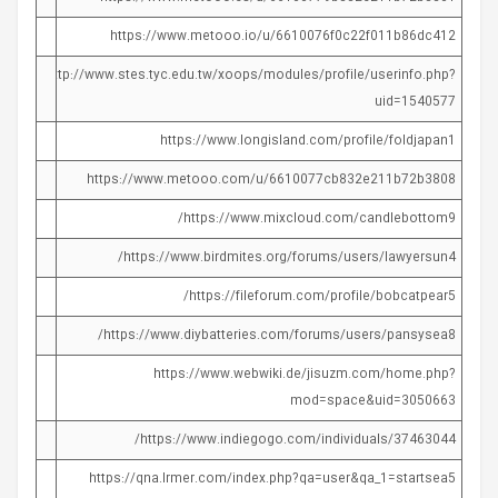
https://www.metooo.io/u/6610076f0c22f011b86dc412
http://www.stes.tyc.edu.tw/xoops/modules/profile/userinfo.php?
uid=1540577
https://www.longisland.com/profile/foldjapan1
https://www.metooo.com/u/6610077cb832e211b72b3808
https://www.mixcloud.com/candlebottom9/
https://www.birdmites.org/forums/users/lawyersun4/
https://fileforum.com/profile/bobcatpear5/
https://www.diybatteries.com/forums/users/pansysea8/
https://www.webwiki.de/jisuzm.com/home.php?
mod=space&uid=3050663
https://www.indiegogo.com/individuals/37463044/
https://qna.lrmer.com/index.php?qa=user&qa_1=startsea5