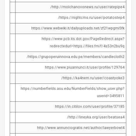
http://molchanovonews.ru/user/ratepipe4/
https://nightcms.ru/user/potatostep4/
https://www.webwiki.it/dailyuploads.net/zf21wpgmi5fk
https://www.pcb.its.dot.gov/PageRedirect.aspx?
redirectedurl=https://files.fm/f/4s53n2bu9q
https://grupoperuinnova.edu.pe/members/candlecloth2/
https://www.piuannunci.it/user/profile/129764
https://ka4nem.ru/user/coastyoke3/
https://numberfields.asu.edu/NumberFields/show_user.php?
userid=3495811
https://in.citilov.com/user/profile/37185
http://lineyka.org/user/beatsea4/
http://www.annunciogratis.net/author/lawyerbowl4