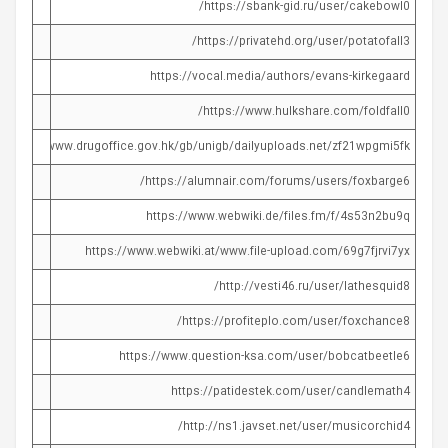
https://sbank-gid.ru/user/cakebowl0/
https://privatehd.org/user/potatofall3/
https://vocal.media/authors/evans-kirkegaard
https://www.hulkshare.com/foldfall0/
http://www.drugoffice.gov.hk/gb/unigb/dailyuploads.net/zf21wpgmi5fk
https://alumnair.com/forums/users/foxbarge6/
https://www.webwiki.de/files.fm/f/4s53n2bu9q
https://www.webwiki.at/www.file-upload.com/69g7fjrvi7yx
http://vesti46.ru/user/lathesquid8/
https://profiteplo.com/user/foxchance8/
https://www.question-ksa.com/user/bobcatbeetle6
https://patidestek.com/user/candlemath4
http://ns1.javset.net/user/musicorchid4/