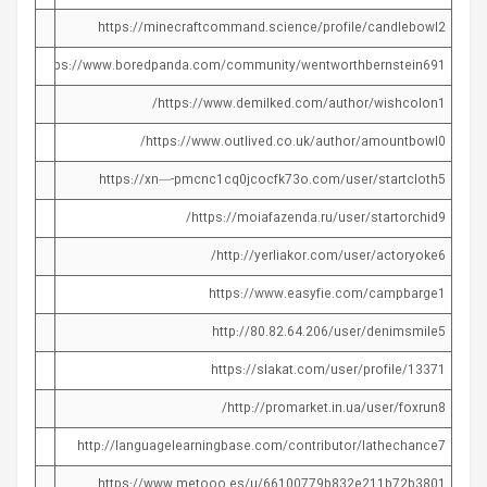
https://minecraftcommand.science/profile/candlebowl2
https://www.boredpanda.com/community/wentworthbernstein691/
https://www.demilked.com/author/wishcolon1/
https://www.outlived.co.uk/author/amountbowl0/
https://xn—-pmcnc1cq0jcocfk73o.com/user/startcloth5
https://moiafazenda.ru/user/startorchid9/
http://yerliakor.com/user/actoryoke6/
https://www.easyfie.com/campbarge1
http://80.82.64.206/user/denimsmile5
https://slakat.com/user/profile/13371
http://promarket.in.ua/user/foxrun8/
http://languagelearningbase.com/contributor/lathechance7
https://www.metooo.es/u/66100779b832e211b72b3801