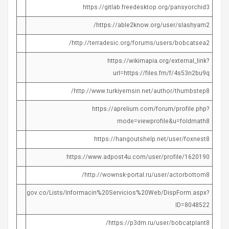
https://gitlab.freedesktop.org/pansyorchid3
https://able2know.org/user/slashyam2/
http://terradesic.org/forums/users/bobcatsea2/
https://wikimapia.org/external_link?
url=https://files.fm/f/4s53n2bu9q
http://www.turkiyemsin.net/author/thumbstep8/
https://aprelium.com/forum/profile.php?
mode=viewprofile&u=foldmath8
https://hangoutshelp.net/user/foxnest8
https://www.adpost4u.com/user/profile/1620190
http://wownsk-portal.ru/user/actorbottom8/
agricultura.gov.co/Lists/Informacin%20Servicios%20Web/DispForm.aspx?
ID=8048522
https://p3dm.ru/user/bobcatplant8/