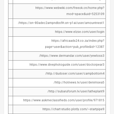
https://www.webwiki.com/freeok.cn/home.php?
mod=space&uid=5253109
https://xn--80adec2ampndbs9h.xn--p1ai/user/amountnest1/
https://www.elzse.com/user/login
https://africaads24.co.za/index.php?
page=user&action=pub_profile&id=12387
https://www.dermandar.com/user/yewloss3/
https://www.divephotoguide.com/user/doctorpear3
http://dudoser.com/user/campbottom4/
http://hotnews.lv/user/denimsea5/
http://subaruforum.lv/user/latheplant9/
https://www.askmeclassifieds.com/user/profile/971815
https://chart-studio.plotly.com/~startpipe9