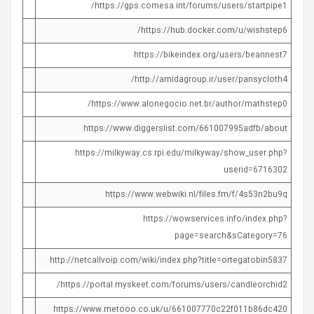
https://gps.comesa.int/forums/users/startpipe1/
https://hub.docker.com/u/wishstep6/
https://bikeindex.org/users/beannest7
http://amidagroup.ir/user/pansycloth4/
https://www.alonegocio.net.br/author/mathstep0/
https://www.diggerslist.com/661007995adfb/about
https://milkyway.cs.rpi.edu/milkyway/show_user.php?
userid=6716302
https://www.webwiki.nl/files.fm/f/4s53n2bu9q
https://wowservices.info/index.php?
page=search&sCategory=76
http://netcallvoip.com/wiki/index.php?title=ortegatobin5837
https://portal.myskeet.com/forums/users/candleorchid2/
https://www.metooo.co.uk/u/661007770c22f011b86dc420