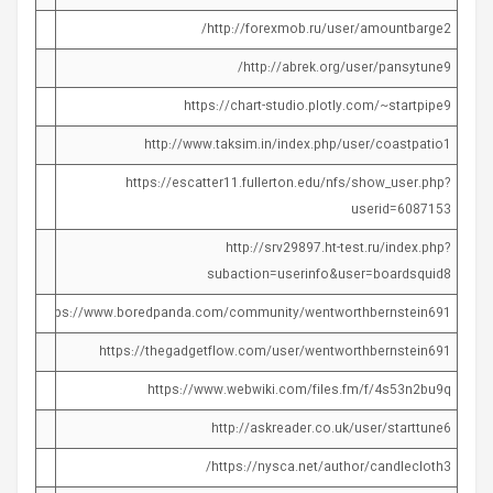
http://forexmob.ru/user/amountbarge2/
http://abrek.org/user/pansytune9/
https://chart-studio.plotly.com/~startpipe9
http://www.taksim.in/index.php/user/coastpatio1
https://escatter11.fullerton.edu/nfs/show_user.php?
userid=6087153
http://srv29897.ht-test.ru/index.php?
subaction=userinfo&user=boardsquid8
https://www.boredpanda.com/community/wentworthbernstein691/
https://thegadgetflow.com/user/wentworthbernstein691
https://www.webwiki.com/files.fm/f/4s53n2bu9q
http://askreader.co.uk/user/starttune6
https://nysca.net/author/candlecloth3/