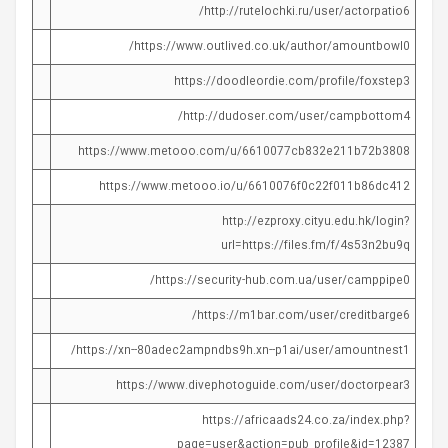
http://rutelochki.ru/user/actorpatio6/
https://www.outlived.co.uk/author/amountbowl0/
https://doodleordie.com/profile/foxstep3
http://dudoser.com/user/campbottom4/
https://www.metooo.com/u/6610077cb832e211b72b3808
https://www.metooo.io/u/6610076f0c22f011b86dc412
http://ezproxy.cityu.edu.hk/login?
url=https://files.fm/f/4s53n2bu9q
https://security-hub.com.ua/user/camppipe0/
https://m1bar.com/user/creditbarge6/
https://xn--80adec2ampndbs9h.xn--p1ai/user/amountnest1/
https://www.divephotoguide.com/user/doctorpear3
https://africaads24.co.za/index.php?
page=user&action=pub_profile&id=12387