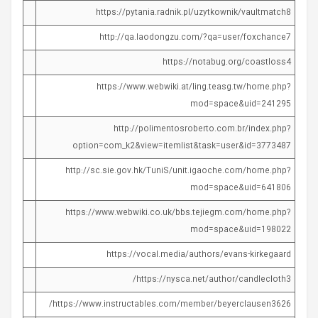
https://pytania.radnik.pl/uzytkownik/vaultmatch8
http://qa.laodongzu.com/?qa=user/foxchance7
https://notabug.org/coastloss4
https://www.webwiki.at/ling.teasg.tw/home.php?
mod=space&uid=241295
http://polimentosroberto.com.br/index.php?
option=com_k2&view=itemlist&task=user&id=3773487
http://sc.sie.gov.hk/TuniS/unit.igaoche.com/home.php?
mod=space&uid=641806
https://www.webwiki.co.uk/bbs.tejiegm.com/home.php?
mod=space&uid=198022
https://vocal.media/authors/evans-kirkegaard
https://nysca.net/author/candlecloth3/
https://www.instructables.com/member/beyerclausen3626/