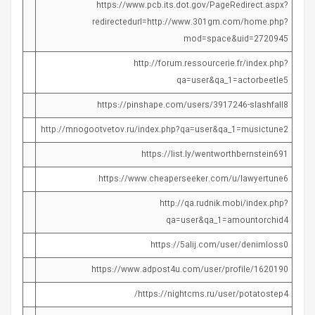
https://www.pcb.its.dot.gov/PageRedirect.aspx?
redirectedurl=http://www.301gm.com/home.php?
mod=space&uid=2720945
http://forum.ressourcerie.fr/index.php?
qa=user&qa_1=actorbeetle5
https://pinshape.com/users/3917246-slashfall8
http://mnogootvetov.ru/index.php?qa=user&qa_1=musictune2
https://list.ly/wentworthbernstein691
https://www.cheaperseeker.com/u/lawyertune6
http://qa.rudnik.mobi/index.php?
qa=user&qa_1=amountorchid4
https://5alij.com/user/denimloss0
https://www.adpost4u.com/user/profile/1620190
https://nightcms.ru/user/potatostep4/