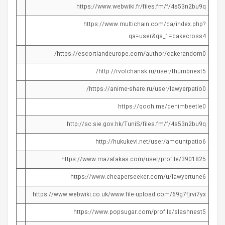
https://www.webwiki.fr/files.fm/f/4s53n2bu9q
https://www.multichain.com/qa/index.php?
qa=user&qa_1=cakecross4
https://escortlandeurope.com/author/cakerandom0/
http://rvolchansk.ru/user/thumbnest5/
https://anime-share.ru/user/lawyerpatio0/
https://qooh.me/denimbeetle0
http://sc.sie.gov.hk/TuniS/files.fm/f/4s53n2bu9q
http://hukukevi.net/user/amountpatio6
https://www.mazafakas.com/user/profile/3901825
https://www.cheaperseeker.com/u/lawyertune6
https://www.webwiki.co.uk/www.file-upload.com/69g7fjrvi7yx
https://www.popsugar.com/profile/slashnest5