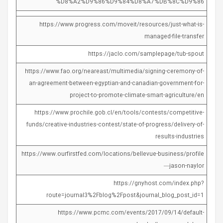
%D8%A2%D9%86%D9%84%D8%A7%DB%8C%D9%86
https://www.progress.com/moveit/resources/just-what-is-
managed-file-transfer
https://jaclo.com/samplepage/tub-spout
https://www.fao.org/neareast/multimedia/signing-ceremony-of-
an-agreement-between-egyptian-and-canadian-government-for-
project-to-promote-climate-smart-agriculture/en
https://www.prochile.gob.cl/en/tools/contests/competitive-
funds/creative-industries-contest/state-of-progress/delivery-of-
results-industries
https://www.ourfirstfed.com/locations/bellevue-business/profile
—jason-naylor
https://gnyhost.com/index.php?
route=journal3%2Fblog%2Fpost&journal_blog_post_id=1
https://www.pcmc.com/events/2017/09/14/default-