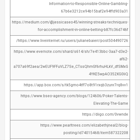
Information-to-Responsible-Online-Gambling-
67b6e3212ce94b15baf2e94ffd903a31
https://medium.com/@jessicaseo45/winning-streaks-techniques-
for-accomplishment-in-online-betting-b87fc36d746f
https://www.liveinternet.ru/users/julianebaierr/post504490726/
https://www.evernote.com/shard/s614/sh/7e413bbc-3aa7-d3e2-
af62-
a707a69f2aea/2wEUF9FFuVLZ7Se_CTssQhmGf6rhuHLkV_dfSMxG
4YKE5wpAO352XG0liQ
https://app.box.com/s/tk5gmo4tff7o8t91rxqb3zunr7rq8vv1
https://www.bseo-agency.com/blogs/124606/Poker-Talents-
Elevating-The-Game
https://diigo.com/0vwnde
https://www.pearltrees.com/elizabethjneal2/blog-
posting/id74015468/item587322208