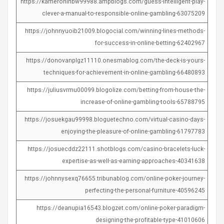
https://kameronlhbw99988.ampblogs.com/guess-intelligent-play-
clever-a-manual-to-responsible-online-gambling-63075209
https://johnnyuoib21009.blogocial.com/winning-lines-methods-
for-success-in-online-betting-62402967
https://donovanplgz11110.onesmablog.com/the-deck-is-yours-
techniques-for-achievement-in-online-gambling-66480893
https://juliusvrmu00099.blogolize.com/betting-from-house-the-
increase-of-online-gambling-tools-65788795
https://josuekgau99998.bloguetechno.com/virtual-casino-days-
enjoying-the-pleasure-of-online-gambling-61797783
https://josuecddz22111.shotblogs.com/casino-bracelets-luck-
expertise-as-well-as-earning-approaches-40341638
https://johnnysexq76655.tribunablog.com/online-poker-journey-
perfecting-the-personal-furniture-40596245
https://deanupia16543.blogzet.com/online-poker-paradigm-
designing-the-profitable-type-41010606