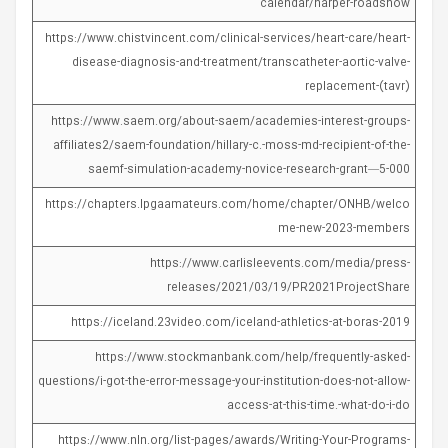
calendar/harper-roadshow
https://www.chistvincent.com/clinical-services/heart-care/heart-
disease-diagnosis-and-treatment/transcatheter-aortic-valve-
replacement-(tavr)
https://www.saem.org/about-saem/academies-interest-groups-
affiliates2/saem-foundation/hillary-c.-moss-md-recipient-of-the-
saemf-simulation-academy-novice-research-grant—5-000
https://chapters.lpgaamateurs.com/home/chapter/ONHB/welco
me-new-2023-members
https://www.carlisleevents.com/media/press-
releases/2021/03/19/PR2021ProjectShare
https://iceland.23video.com/iceland-athletics-at-boras-2019
https://www.stockmanbank.com/help/frequently-asked-
questions/i-got-the-error-message-your-institution-does-not-allow-
access-at-this-time.-what-do-i-do
https://www.nln.org/list-pages/awards/Writing-Your-Programs-