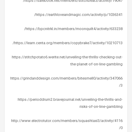
https://salebook.net/members/stitchbeat3/activity/19047/
https://earthloveandmagic.com/activity/p/1036341/
https://bpcnitrkl.in/members/moonquilt4/activity/633238/
https://learn.centa.org/members/copybrake7/activity/10210713/
https://stitchpotato6.werite.net/unveiling-the-thrills-checking-out-
the-planet-of-on-line-gambling
https://grindanddesign.com/members/bitesmell0/activity/347066
3/
https://perioddrum2.bravejournal.net/unveiling-the-thrills-and-
risks-of-on-line-gambling
http://www.electrotutor.com/members/squashtaxi3/activity/4116
0/