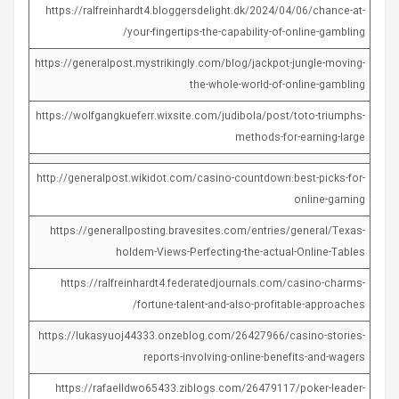
https://ralfreinhardt4.bloggersdelight.dk/2024/04/06/chance-at-
your-fingertips-the-capability-of-online-gambling/
https://generalpost.mystrikingly.com/blog/jackpot-jungle-moving-
the-whole-world-of-online-gambling
https://wolfgangkueferr.wixsite.com/judibola/post/toto-triumphs-
methods-for-earning-large
http://generalpost.wikidot.com/casino-countdown:best-picks-for-
online-gaming
https://generallposting.bravesites.com/entries/general/Texas-
holdem-Views-Perfecting-the-actual-Online-Tables
https://ralfreinhardt4.federatedjournals.com/casino-charms-
fortune-talent-and-also-profitable-approaches/
https://lukasyuoj44333.onzeblog.com/26427966/casino-stories-
reports-involving-online-benefits-and-wagers
https://rafaelldwo65433.ziblogs.com/26479117/poker-leader-