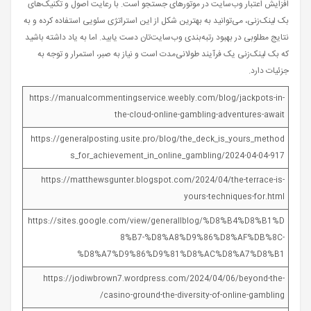
افزایش اعتبار وب‌سایت در موتورهای جستجو است. با رعایت اصول و تکنیک‌های
بک لینک‌زنی، می‌توانید به بهترین شکل از این استراتژی سئویی استفاده کرده و به
نتایج مطلوبی در بهبود رتبه‌بندی وب‌سایت‌تان دست یابید. اما به یاد داشته باشید
که بک لینک‌زنی یک فرآیند طولانی‌مدت است و نیاز به صبر، استمرار و توجه به
جزئیات دارد.
https://manualcommentingservice.weebly.com/blog/jackpots-in-
the-cloud-online-gambling-adventures-await
https://generalposting.usite.pro/blog/the_deck_is_yours_method
s_for_achievement_in_online_gambling/2024-04-04-917
https://matthewsgunter.blogspot.com/2024/04/the-terrace-is-
yours-techniques-for.html
https://sites.google.com/view/generallblog/%D8%B4%D8%B1%D
8%B7-%D8%A8%D9%86%D8%AF%DB%8C-
%D8%A7%D9%86%D9%81%D8%AC%D8%A7%D8%B1
https://jodiwbrown7.wordpress.com/2024/04/06/beyond-the-
casino-ground-the-diversity-of-online-gambling/