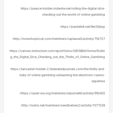
https://pearce-holden.mdwrite.net/rolling-the-digital-dice-
checking-out-the-world-of-online-gambling
https://pastelink.net/8w33j6qy
http://nowshoplocal.com/members/caplaura0/activity/792727/
https://canvas.instructure.com/eportfolios/2835860/Home/Rollin
g_the_Digital_Dice_Checking_out_the_Thrills_of_Online_Gambling
https://lancaster-holden-2.federatedjournals.com/the-thrills-and-
risks-of-online-gambling-unleashing-the-electronic-casino-
expertise
https://open-isa.org/members/slipsmell6/activity/993420/
http://nutris.net/members/seedbabies2/activity/1077328/