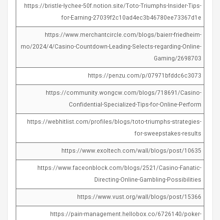
https://bristle-lychee-50f.notion.site/Toto-Triumphs-Insider-Tips-
for-Earning-27039f2c10ad4ec3b46780ee73367d1e
https://www.merchantcircle.com/blogs/baierr-friedheim-
mo/2024/4/Casino-Countdown-Leading-Selects-regarding-Online-
Gaming/2698703
https://penzu.com/p/07971bfddc6c3073
https://community.wongcw.com/blogs/718691/Casino-
Confidential-Specialized-Tips-for-Online-Perform
https://webhitlist.com/profiles/blogs/toto-triumphs-strategies-
for-sweepstakes-results
https://www.exoltech.com/wall/blogs/post/10635
https://www.faceonblock.com/blogs/2521/Casino-Fanatic-
Directing-Online-Gambling-Possibilities
https://www.vust.org/wall/blogs/post/15366
https://pain-management.hellobox.co/6726140/poker-