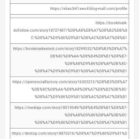
https://elias3r61xws4.blog-mall.com/profile
https://bookmark-
dofollow.com/story18727407/%D8%A8%D8%A7%D8%B2%DB%8
C-%D8%A7%D9%86%D9%81%D8%AC%D8%A7%D8%B1
https://bookmarkextent.com/story18299532/%D8%B3%D8%A7%
DB%8C%D8%AA-%D8%B4%D8%B1%D8%B7-
%D8%A8%D9%86%D8%AF%DB%8C-
%D8%A7%D9%86%D9%81%D8%AC%D8%A7%D8%B1
https://opensocialfactory.com/story16303215/%D8%B3%D8%A7
%DB%8C%D8%AA-%D8%A8%D8%A7%D8%B2%DB%8C-
%D8%A7%D9%86%D9%81%D8%AC%D8%A7%D8%B1
https://mediajx.com/story18519049/%D8%B4%D8%B1%D8%B7-
%D8%A8%D9%86%D8%AF%DB%8C-
%D8%A7%D9%86%D9%81%D8%AC%D8%A7%D8%B1
https://dirstop.com/story18870216/%D8%A7%D9%86%D9%81%D