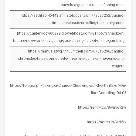
marvels-a-guide-to-online-fishing-reels
https://sethtsoi45443.affiliatblogger.com/78537252/casino-
timeless-classic-unveiling-the-ideal-games
https://caidenkgcw00999.diowebhost.com/81466737/jackpot-
feature-new-world-navigating-your-playing-field-of-online-gambling
https://manuelzzwq77766.fitnell.com/67015296/casino-
chronicles-tales-connected-with-online-gains-all-the-perks-and-
wagers
https://telegra.ph/Taking-a-Chance-Checking-out-the-Thrills-of-On-
line-Gambling-04-05
https://rentry.co/9wmi6y2w
https://notes.io/wd5rv