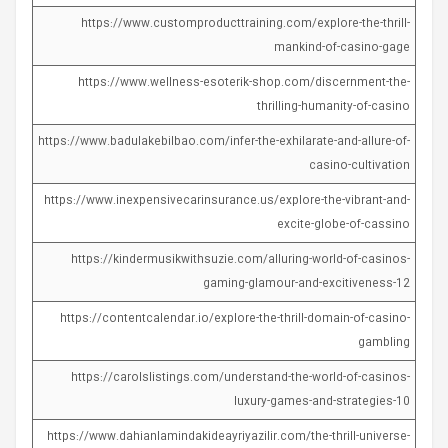
https://www.customproducttraining.com/explore-the-thrill-
mankind-of-casino-gage
https://www.wellness-esoterik-shop.com/discernment-the-
thrilling-humanity-of-casino
https://www.badulakebilbao.com/infer-the-exhilarate-and-allure-of-
casino-cultivation
https://www.inexpensivecarinsurance.us/explore-the-vibrant-and-
excite-globe-of-cassino
https://kindermusikwithsuzie.com/alluring-world-of-casinos-
gaming-glamour-and-excitiveness-12
https://contentcalendar.io/explore-the-thrill-domain-of-casino-
gambling
https://carolslistings.com/understand-the-world-of-casinos-
luxury-games-and-strategies-10
https://www.dahianlamindakideayriyazilir.com/the-thrill-universe-