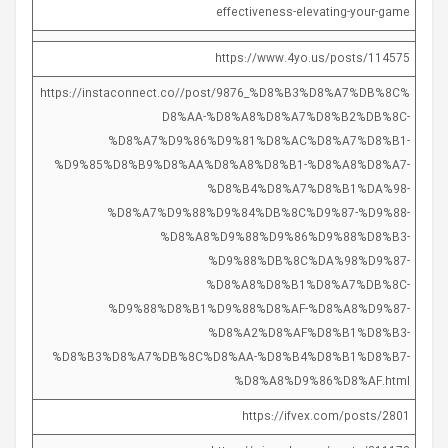
effectiveness-elevating-your-game
https://www.4yo.us/posts/114575
https://instaconnect.co//post/9876_%D8%B3%D8%A7%DB%8C%
D8%AA-%D8%A8%D8%A7%D8%B2%DB%8C-
%D8%A7%D9%86%D9%81%D8%AC%D8%A7%D8%B1-
%D9%85%D8%B9%D8%AA%D8%A8%D8%B1-%D8%A8%D8%A7-
%D8%B4%D8%A7%D8%B1%DA%98-
%D8%A7%D9%88%D9%84%DB%8C%D9%87-%D9%88-
%D8%A8%D9%88%D9%86%D9%88%D8%B3-
%D9%88%DB%8C%DA%98%D9%87-
%D8%A8%D8%B1%D8%A7%DB%8C-
%D9%88%D8%B1%D9%88%D8%AF-%D8%A8%D9%87-
%D8%A2%D8%AF%D8%B1%D8%B3-
%D8%B3%D8%A7%DB%8C%D8%AA-%D8%B4%D8%B1%D8%B7-
%D8%A8%D9%86%D8%AF.html
https://ifvex.com/posts/2801