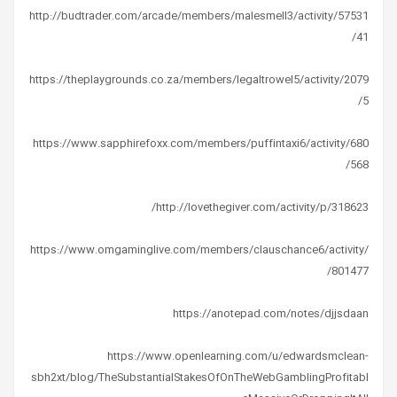
http://budtrader.com/arcade/members/malesmell3/activity/57531
41/
https://theplaygrounds.co.za/members/legaltrowel5/activity/2079
5/
https://www.sapphirefoxx.com/members/puffintaxi6/activity/680
568/
http://lovethegiver.com/activity/p/318623/
https://www.omgaminglive.com/members/clauschance6/activity/
801477/
https://anotepad.com/notes/djjsdaan
https://www.openlearning.com/u/edwardsmclean-
sbh2xt/blog/TheSubstantialStakesOfOnTheWebGamblingProfitabl