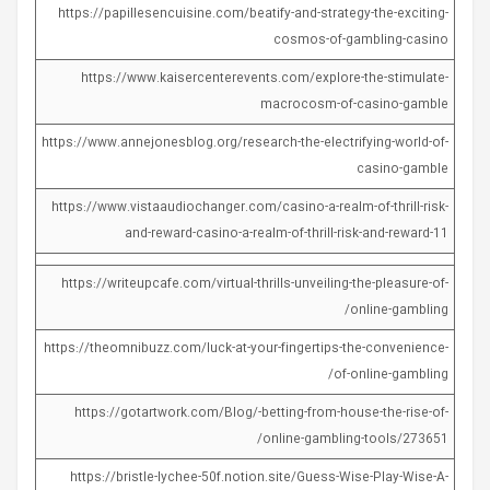
https://papillesencuisine.com/beatify-and-strategy-the-exciting-
cosmos-of-gambling-casino
https://www.kaisercenterevents.com/explore-the-stimulate-
macrocosm-of-casino-gamble
https://www.annejonesblog.org/research-the-electrifying-world-of-
casino-gamble
https://www.vistaaudiochanger.com/casino-a-realm-of-thrill-risk-
and-reward-casino-a-realm-of-thrill-risk-and-reward-11
https://writeupcafe.com/virtual-thrills-unveiling-the-pleasure-of-
online-gambling/
https://theomnibuzz.com/luck-at-your-fingertips-the-convenience-
of-online-gambling/
https://gotartwork.com/Blog/-betting-from-house-the-rise-of-
online-gambling-tools/273651/
https://bristle-lychee-50f.notion.site/Guess-Wise-Play-Wise-A-