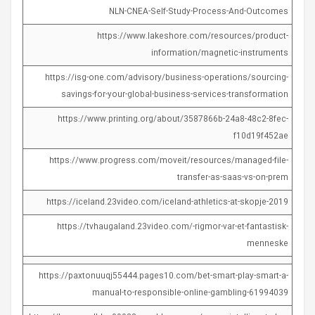
NLN-CNEA-Self-Study-Process-And-Outcomes
https://www.lakeshore.com/resources/product-
information/magnetic-instruments
https://isg-one.com/advisory/business-operations/sourcing-
savings-for-your-global-business-services-transformation
https://www.printing.org/about/3587866b-24a8-48c2-8fec-
f10d19f452ae
https://www.progress.com/moveit/resources/managed-file-
transfer-as-saas-vs-on-prem
https://iceland.23video.com/iceland-athletics-at-skopje-2019
https://tvhaugaland.23video.com/-rigmor-var-et-fantastisk-
menneske
https://paxtonuuqj55444.pages10.com/bet-smart-play-smart-a-
manual-to-responsible-online-gambling-61994039