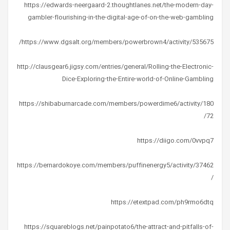
https://edwards-neergaard-2.thoughtlanes.net/the-modern-day-
gambler-flourishing-in-the-digital-age-of-on-the-web-gambling
https://www.dgsalt.org/members/powerbrown4/activity/535675/
http://clausgear6.jigsy.com/entries/general/Rolling-the-Electronic-
Dice-Exploring-the-Entire-world-of-Online-Gambling
https://shibaburnarcade.com/members/powerdime6/activity/180
72/
https://diigo.com/0vvpq7
https://bernardokoye.com/members/puffinenergy5/activity/37462
/
https://etextpad.com/ph9rmo6dtq
https://squareblogs.net/painpotato6/the-attract-and-pitfalls-of-