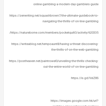
online-gambling-a-modern-day-gamblers-guide
https://zenwriting.net/squashbrown7/the-ultimate-guidebook-to-
navigating-the-thrills-of-on-line-gambling
https://natureborne.com/members/pocketquilt3/activity/620335/
https://writeablog.net/tempoaunt8/having-a-threat-discovering-
the-thrills-of-on-the-web-gambling
https://postheaven.net/paintrowel0/unveiling-the-thrills-checking-
out-the-entire-world-of-on-line-gambling
https://is.gd/VxIZ8S
https://images.google.com.hk/url?