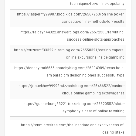
techniques-for-online-popularity
https://jasperrlfy99987.blog-kids.com/26567963/on-line-poker-
concepts-online-methods-for-results
https://reideyrj44322.answerblogs.com/26572500/re-writing-
success-online-slots-approaches
https://cruzusmf33322.nizarblog.com/26550321/casino-capers-
online-excursions-inside-gambling
https://deanbytm66655.sharebyblog.com/26334989/texas-hold-
em-paradigm-designing-ones-successful-type
https://josuekhcv99998.wizzardsblog.com/26466522/casino-
circus-online-gambling-extravaganza
https://gunnerbung33221.tokka-blog.com/26620552/slots-
symphony-a-beat-of-online-re-writing
https://tcnmicrosites.com/the-inebriate-and-excitiveness-of-
casino-stake