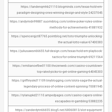
https://landenqmhb21110.blogminds.com/texas-hold-em-
paradigm-designing-ones-winning-design-and-style-24237045
https://andymidv99887.suomiblog.com/online-poker-rules-online-
methods-for-achievements-41881932
https://spencerqjct87765.pointblog.net/toto-triumphs-unlocking-
the-actual-lotto-value-67400383
https://juliusawsn66655.full-design.com/texas-hold-em-playbook-
tactics-for-online-triumph-69211564
https://emilianoefbw01100.thezenweb.com/casino-countdown-
top-rated-picks-to-get-online-gaming-64045303
https://griffinyskd11109.tinyblogging.com/slots-saga-the-actual-
legendary-process-of-online-content-spinning-70081945
https://rylanupkd21110.ampedpages.com/casino-capers-online-
escapades-in-gambling-53882235
https://zanderdytn66655.blog5.net/68060813/slot-equipment-