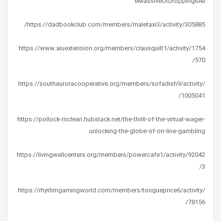
eMassiveOrDroppingItAll
https://dadbookclub.com/members/maletaxi3/activity/305885/
https://www.aiuextension.org/members/clausquilt1/activity/1754
570/
https://southauroracooperative.org/members/sofadish9/activity/
1005041/
https://pollock-mclean.hubstack.net/the-thrill-of-the-virtual-wager-
unlocking-the-globe-of-on-line-gambling
https://livingwellcenters.org/members/powercafe1/activity/92042
3/
https://rhythmgamingworld.com/members/tongueprice6/activity/
78156/