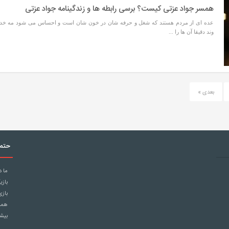
همسر جواد عزتی کیست؟ برسی رابطه ها و زندگینامه جواد عزتی
عده ای از مردم هستند که شغل و حرفه شان در خون شان است و احساس می شود مه خدا
وند دقیقا آن ها را ...
بعدی »
حتما
ما د
بازی
بازی
همچن
بیشت