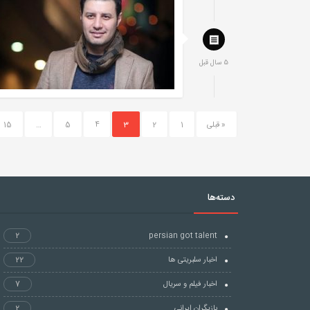
5 سال قبل
« قبلی
1
2
3
4
5
…
15
دسته‌ها
2
persian got talent
اخبار سلبریتی ها
22
اخبار فیلم و سریال
7
بازیگران ایرانی
2