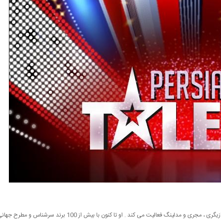
فرزان اطهری متولد 5 تیر 1365 در تهران می باشد . او در زمینه بازیگری ، مجری و مدلینگ فعالیت می کند . او تا کنون با بیش از 100 برند سرشناس و مطرح