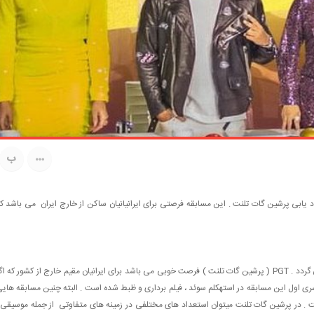
ب
 یابی پرشین گات تلنت . این مسابقه فرصتی برای ایرانیانیان ساکن از خارج ایران می باشد ک
این مسابقه برای مدتی است که از شبکه ام بی سی پخش می گردد . PGT ( پرشین گات تلنت ) فرصت خوبی می باشد برای ایرانیان مقیم خارج از کشور که ا
 سری اول این مسابقه در استهکلم سوئد ، فیلم برداری و ظبط شده است . البته چنین مسابقه های
ت . در پرشین گات تلنت میتوان استعداد های مختلفی در زمینه های متفاوتی از جمله موسیقی 