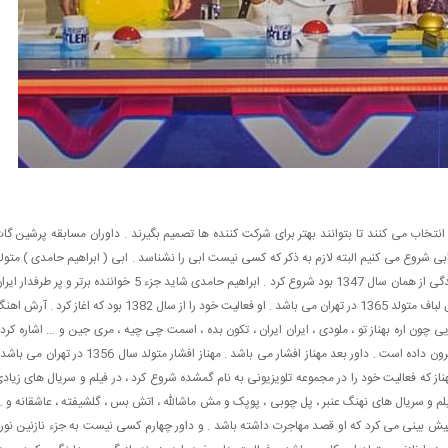
انتخاب می کنند تا بتوانند بهتر برای شرکت کننده ها تصمیم بگیرند . داوران مسابقه پرشین گا
ز ابی شروع می کنیم البته لازم به ذکر که کسی نیست ابی را نشناسد . ابی ( ابراهیم حامدی ) متول
1328 در تهران می باشد . ابی فعالیت های خود در عرصه خوانندگی از همان سال 1347 بود شروع کرد . ابراهیم حامدی شاید جزء 5 خواننده برتر و پر طرفدار
می باشد . داور بعدی خواننده پاپ معروف ارش می باشد . ارش لباف متولد 1365 در تهران می باشد . او فعالیت خود را از سال 1382 بود که اغاز کرد . آ
ی چون اره بهناز تو ، ملودی ، ایران ایران ، تکون بده ، اسمت چی چیه ، مری جین و … اشاره کرد 
ارش با خوانندگان بزرگ و سر شناس دنیا کار های مشترکی به بیرون داده است . داور بعد مهناز افشار می باشد . مهناز افشار متولد سال 1356 در تهران
در سینما و تلویزیون از سال 1377 اغاز کرد . مهناز که فعالیت خود را در مجموعه تلویزیونی به نام گمشده شروع کرد ، در فیلم و سریال های زیاد
لم و سریال های نهنگ عنبر ، پل چوبی ، پوپک و مش ماشالله ، اتش بس ، گلشیفته ، عاشقانه و 
ی پیش بینی می کرد که او قصد مهاجرت داشته باشد . و داور چهارم کسی نیست به جزء نازنین نور 