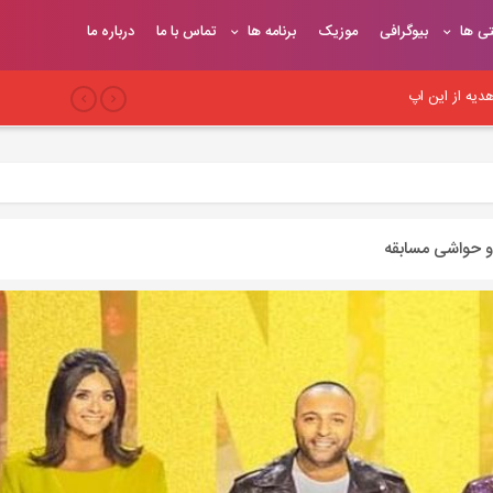
تی ها
بیوگرافی
موزیک
برنامه ها
تماس با ما
درباره ما
یه از این اپ
بری
 سئو وب‌سایت
و حواشی مسابقه
یح
یوندهای موثر