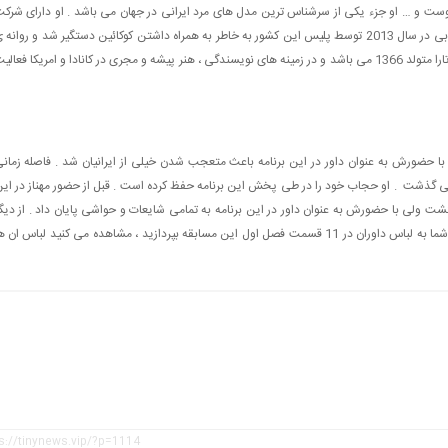
وست و … او جزء یکی از سرشناس ترین مدل های مرد ایرانی در جهان می باشد . او دارای شرک
هایی در زمینه مدلینگ و تبلیغات می باشد . فرزان اطهری در دوبی در سال 2013 توسط پلیس این کشور به خاطر به همراه داشتن کوکائین دستگیر شد و روانه
زندان شد . مجری دیگر پرشین گات تلنت تارا گرامی می باشد . تارا متولد 1366 می باشد و در زمینه های نویسندگی ، هنر پیشه و مجری در کانادا و امریکا فعال
 با حضورش به عنوان داور در این برنامه باعث متعجب شدن خیلی از ایرانیان شد . فاصله زمان
ی گذشت . او حجاب خود را در طی پخش این برنامه حفظ کرده است . قبل از حضور مهناز در ای
 گشت ولی با حضورش به عنوان داور در این برنامه به تمامی شایعات و حواشی پایان داد . از دیگ
حواشی این برنامه ظبط شدن برنامه در یک روز می باشد . اگر شما به لباس داوران در 11 قسمت فصل اول این مسابقه بپردازید ، مشاهده می کنید لباس ان 