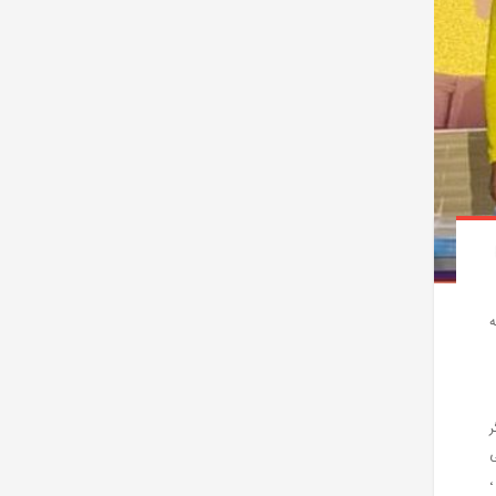
ه
گر
ی
،