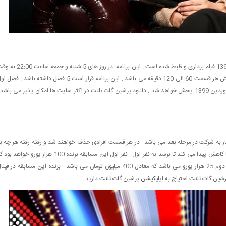
برنامه پرشین گات تلنت که در استکهلم سوئد ، اوایل زمستان 1398 فیلم برداری و ظبط شده است . این برنامه در روز های 5 شنبه و
ایران از شبکه ام بی سی پرشیا پخش می گردد .مدت زمان پخش هر قسمت 60 الی 120 دقیقه می باشد . این برنامه قرار است 5 فصل داشته باشد . ف
که شامل 11 قسمت می شد به اتمام رسید و فصل دوم ان از فروردین 1399 پخش خواهد شد . دانلود پرشین گات تلنت در اکثر سایت ها امکان پذیر می باشد
 سفید دریافت بکند ، مجاز به شرکت در مرحله بعد می باشد . در هر قسمت افرادی حذف خواهند شد و رفته رفته هر چه ب
فینال پرشین گات تلنت نزدیک می شویم تعداد شرکت کننده ها کاهش پیدا می کند تا برسد به نفر اول . نفر اول این مسابقه برنده 100 هزار یورو خواه
معادل یک میلیارد و پانصد میلیون تومان می باشد . جایزه نفر دوم 25 هزار یورو می باشد که معادل 400 میلیون تومان می باشد . برنده این مسابقه در فی
رشین گات تلنت احتیاج به
اپلیکیشن پرشین گات تلنت
دارید .