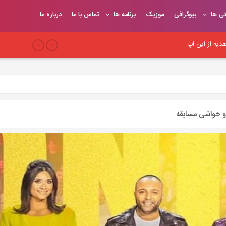
تی ها
بیوگرافی
موزیک
برنامه ها
تماس با ما
درباره ما
یه از این اپ
بری
 سئو وب‌سایت
و حواشی مسابقه
یح
یوندهای موثر