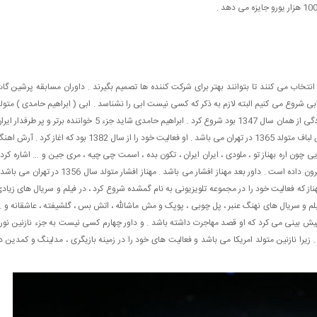
انتخاب می کنند تا بتوانند بهتر برای شرکت کننده ها تصمیم بگیرند . داوران مسابقه پرشین گا
ز ابی شروع می کنیم البته لازم به ذکر که کسی نیست ابی را نشناسد . ابی ( ابراهیم حامدی ) متول
1328 در تهران می باشد . ابی فعالیت های خود در عرصه خوانندگی از همان سال 1347 بود شروع کرد . ابراهیم حامدی شاید جزء 5 خواننده برتر و پر طرفدار
می باشد . داور بعدی خواننده پاپ معروف ارش می باشد . ارش لباف متولد 1365 در تهران می باشد . او فعالیت خود را از سال 1382 بود که اغاز کرد . آ
ی چون اره بهناز تو ، ملودی ، ایران ایران ، تکون بده ، اسمت چی چیه ، مری جین و … اشاره کرد 
ارش با خوانندگان بزرگ و سر شناس دنیا کار های مشترکی به بیرون داده است . داور بعد مهناز افشار می باشد . مهناز افشار متولد سال 1356 در تهران
در سینما و تلویزیون از سال 1377 اغاز کرد . مهناز که فعالیت خود را در مجموعه تلویزیونی به نام گمشده شروع کرد ، در فیلم و سریال های زیاد
لم و سریال های نهنگ عنبر ، پل چوبی ، پوپک و مش ماشالله ، اتش بس ، گلشیفته ، عاشقانه و 
ی پیش بینی می کرد که او قصد مهاجرت داشته باشد . و داور چهارم کسی نیست به جزء نازنین نور 
. زیرا نازنین متولد امریکا می باشد و فعالیت های خود را در زمینه بازیگری ، مدلینگ و کمدین د