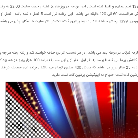
برنامه پرشین گات تلنت که در استکهلم سوئد ، اوایل زمستان 1398 فیلم برداری و ظبط شده است . این برنامه در روز های 5 شنبه و
ایران از شبکه ام بی سی پرشیا پخش می گردد .مدت زمان پخش هر قسمت 60 الی 120 دقیقه می باشد . این برنامه قرار است 5 فصل داشته باشد . ف
که شامل 11 قسمت می شد به اتمام رسید و فصل دوم ان از فروردین 1399 پخش خواهد شد . دانلود پرشین گات تلنت در اکثر سایت ها امکان پذیر می باشد
 سفید دریافت بکند ، مجاز به شرکت در مرحله بعد می باشد . در هر قسمت افرادی حذف خواهند شد و رفته رفته هر چه ب
فینال پرشین گات تلنت نزدیک می شویم تعداد شرکت کننده ها کاهش پیدا می کند تا برسد به نفر اول . نفر اول این مسابقه برنده 100 هزار یورو خواه
معادل یک میلیارد و پانصد میلیون تومان می باشد . جایزه نفر دوم 25 هزار یورو می باشد که معادل 400 میلیون تومان می باشد . برنده این مسابقه در فی
رشین گات تلنت احتیاج به
اپلیکیشن پرشین گات تلنت
دارید .