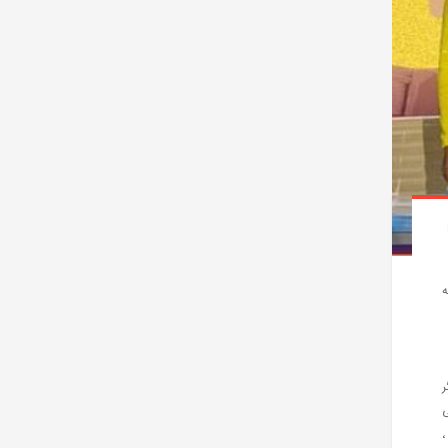
ه
گر
ی
،