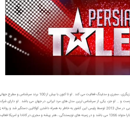
فرزان اطهری متولد 5 تیر 1365 در تهران می باشد . او در زمینه بازیگری ، مجری و مدلینگ فعالیت می کند . او تا کنون با بیش از 100 برند سرشناس و مطرح
وست و … او جزء یکی از سرشناس ترین مدل های مرد ایرانی در جهان می باشد . او دارای شرک
هایی در زمینه مدلینگ و تبلیغات می باشد . فرزان اطهری در دوبی در سال 2013 توسط پلیس این کشور به خاطر به همراه داشتن کوکائین دستگیر شد و روانه
زندان شد . مجری دیگر پرشین گات تلنت تارا گرامی می باشد . تارا متولد 1366 می باشد و در زمینه های نویسندگی ، هنر پیشه و مجری در کانادا و امریکا فعال