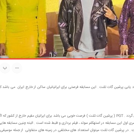
ب
 یابی پرشین گات تلنت . این مسابقه فرصتی برای ایرانیانیان ساکن از خارج ایران می باشد ک
این مسابقه برای مدتی است که از شبکه ام بی سی پخش می گردد . PGT ( پرشین گات تلنت ) فرصت خوبی می باشد برای ایرانیان مقیم خارج از کشور که ا
 سری اول این مسابقه در استهکلم سوئد ، فیلم برداری و ظبط شده است . البته چنین مسابقه های
ت . در پرشین گات تلنت میتوان استعداد های مختلفی در زمینه های متفاوتی از جمله موسیقی 