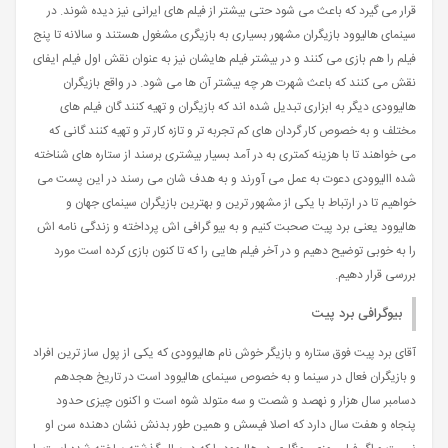
قرار می گیرد که باعث می شود حتی بیشتر از فیلم های ایرانی نیز دیده شوند. در
سینمای هالیوود بازیگران مشهور بسیاری به بازیگری مشغول هستند و سالانه تا پنج
فیلم را هم بازی می کنند و در بیشتر فیلم هایشان نیز به عنوان نقش اول فیلم ایفای
نقش می کنند که باعث شهرت هر چه بیشتر آن ها می شود. در واقع بازیگران
هالیوودی دیگر به ابزاری تبدیل شده اند که بازیگران و تهیه کنند گان فیلم های
مختلف و به خصوص کار گردان های کم تجربه تر و تازه کار تر و تهیه کنند گانی که
می خواهند تا با هزینه کمتری به در آمد بسیار بیشتری برسند از ستاره های شناخته
شده االیوودی دعوت به عمل می آورند و به هدف شان می رسند در این پست می
خواهیم تا در ارتباط با یکی از مشهور ترین و بهترین بازیگران سینمای جهان و
هالیوود یعنی برد پیت صحبت کنیم و به بیو گرافی اش پرداخته و زندگی نامه اش
را به خوبی توضیح دهيم و در آخر فیلم هایی را که تا کنون بازی کرده است مورد
بررسی قرار دهیم.
بیوگرافی برد پیت
آقای برد پیت فوق ستاره و بازیگر خوش نام هالیوودی که یکی از پول ساز ترین افراد
و بازیگران فعال در سینما و به خصوص سینمای هالیوود است در تاریخ هجدهم
دسامبر سال هزار و نهصد و شصت و سه متولد شوه است و اکنون چیزی حدود
پنجاه و هفت سال دارد که اصلا فیسش و همین طور بدنش نشان دهنده سن او