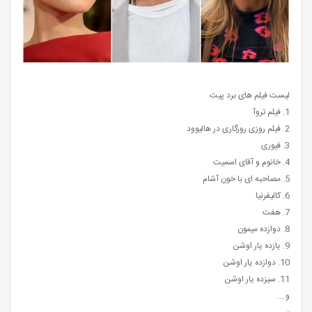
لیست فیلم های برد پیت
1. فیلم تروآ
2. فیلم روزی روزگاری در هالیوود
3. فیوری
4. خانوم و آقای اسمیت
5. مصاحبه ای با خون آشام
6. کالیفرنیا
7. هفت
8. دوازده میمون
9. یازده یار اوشن
10. دوازده یار اوشن
11. سیزده یار اوشن
و….