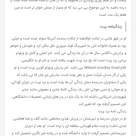
نیست و اگر فیلم روزی روزگاری در هالیوود را که در سال گذشته ساخته شده است را
دیده باشید به این موضوع پی می برد که او بسیار از سنش جوان تر است و سن
فقط یک عدد است.
زندگینامه پیت
او در شهر شانی در ایالت اوکلاهما از ايالات متحده آمریکا متولد شده است و خیلی
زود به همراه خانواده اش به اسپرینگ فیلد میزوری نقل مکان کرد و خودش و خواهر
و برادرش داگلاس سال ها در آن جا زندگی می کنند. نام اصلی و کامل او ویلیام
بردلی برد پیت است که بخ برد پیت شهرت یافته است و نام او به انگلیسی
William bradley brad pitt می باشد. نام پدرش ویلیام الوین پیت است و او
یکی ار کار مندان شرکت حمل و نقل بوده است. مادرش نیز جان اتا نی باشد که
یکی از مشاوران مدرسته محل زندگی آن ها بوده است و برد پیت در دوران کودکی
و نو جوانی و حتی جوانی اش یک زندگی کاملا عادی و معمولی مانند سایر
شهروندان امریکایی داشته اما به یک باره در ردز های پایانی تحصیلات دانشگاهی
اش تصمیم گرفته بود که تغییر کند.
زندگی نامه برد پیت
او در دوران مدرسه و دبیرستان در ورزش هذی مختلفی مانند گلف و شنا فعالیتی
جدی داشت و چند مقام قهرمانی منطقه ای را برده است. او بعد از دوران
دبیرستانش تصمیم گرفت تا وارد دانشگاه شده و در رشته خبر نگاری تحصیل کند و