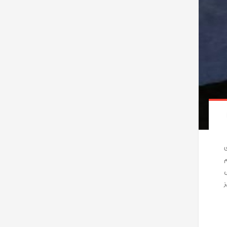
ی
م
ی
ز