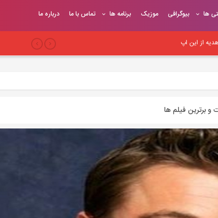
تی ها
بیوگرافی
موزیک
برنامه ها
تماس با ما
درباره ما
یه از این اپ
بری
 سئو وب‌سایت
ت و برترین فیلم ها
یح
یوندهای موثر