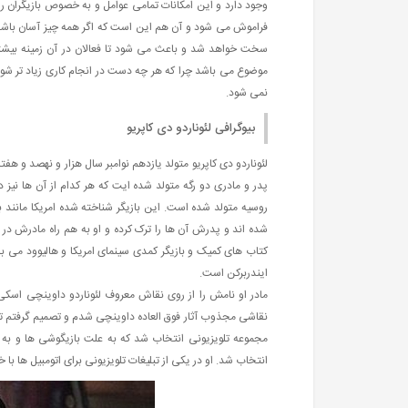
وجود دارد و این امکانات تمامی عوامل و به خصوص بازیگران را
فراموش می شود و آن هم این است که اگر همه چیز آسان باشد افر
سخت خواهد شد و باعث می شود تا فعالان در آن زمینه بیشتر 
موضوع می باشد چرا که هر چه دست در انجام کاری زیاد تر شود تو
نمی شود.
بیوگرافی لئوناردو دی کاپریو
لئوناردو دی کاپریو متولد یازدهم نوامبر سال هزار و نهصد و هفتا
پدر و مادری دو رگه متولد شده ایت که هر کدام از آن ها نیز 
روسیه متولد شده است. این بازیگر شناخته شده امریکا مانند ب
شده اند و پدرش آن ها را ترک کرده و او به هم راه مادرش در
کتاب های کمیک و بازیگر کمدی سینمای امریکا و هالیوود می با
ایندربرکن است.
مادر او نامش را از روی نقاش معروف لئوناردو داوینچی اسکی ر
نقاشی مجذوب آثار فوق العاده داوینچی شدم و تصمیم گرفتم تا نا
مجموعه تلویزیونی انتخاب شد که به علت بازیگوشی ها و به هم
انتخاب شد. او در یکی از تبلیغات تلویزیونی برای اتومبیل ها با