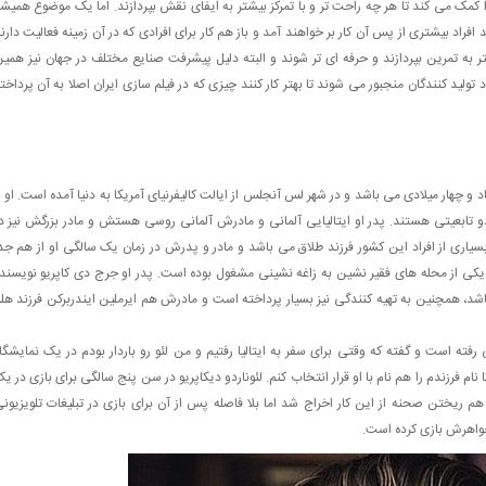
 کمک می کند تا هر چه راحت تر و با تمرکز بیشتر به ایفای نقش بپردازند. اما یک موضوع همیش
اد بیشتری از پس آن کار بر خواهند آمد و باز هم کار برای افرادی که در آن زمینه فعالیت دارن
به تمرین بپردازند و حرفه ای تر شوند و البته دلیل پیشرفت صنایع مختلف در جهان نیز همی
لید کنندگان منجبور می شوند تا بهتر کار کنند چیزی که در فیلم سازی ایران اصلا به آن پرداخت
د و چهار میلادی می باشد و در شهر لس آنجلس از ایالت کالیفرنیای آمریکا به دنیا آمده است. او ا
دو تابعیتی هستند. پدر او ایتالیایی آلمانی و مادرش آلمانی روسی هستش و مادر بزرگش نیز د
سیاری از افراد این کشور فرزند طلاق می باشد و مادر و پدرش در زمان یک سالگی او از هم جد
 یکی از محله های فقیر نشین به زاغه نشینی مشغول بوده است. پدر او جرج دی کاپریو نویسند
شد، همچنین به تهیه کنندگی نیز بسیار پرداخته است و مادرش هم ایرملین ایندربرکن فرزند هلن
فته است و گفته که وقتی برای سفر به ایتالیا رفتیم و من لئو رو باردار بودم در یک نمایشگا
م فرزندم را هم نام با او قرار انتخاب کنم. لئوناردو دیکاپریو در سن پنج سالگی برای بازی در ی
 ریختن صحنه از این کار اخراج شد اما بلا فاصله پس از آن برای بازی در تبلیغات تلویزیون
 خواهرش بازی کرده است.