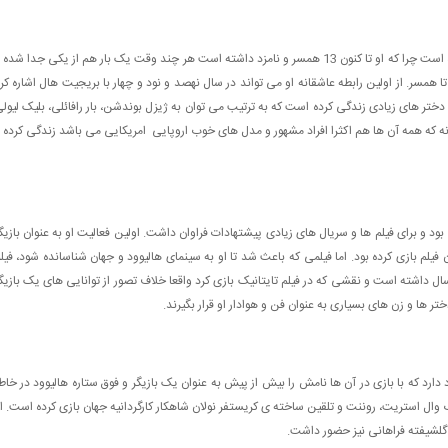
واژه همسر برای لئوناردو دی کاپریو انگار یک واژه نا ملموس بوده است چرا که او تا کنون 13 همسر و نامزد داشته است هر چند وقت یک بار هم از یکی جدا شده
همسر. از اولین رابطه عاشقانه او می تواند در سال نهصد و نود و چهار با بریجیت هال اشاره کر
دختر های زیادی زندگی کرده است که به ترتیب می توان به ژیزل بوندشن، بار رافائلی، بلیک لیول
رونه که همه آن ها هم اکثرا افراد مشهور و مدل های خوب اروپایی امریکایی می باشد زندگی کرده 
د و برای فیلم ها و سریال های زیادی پیشتهادات فراوان داشت. اولین فعالیت او به عنوان بازیگ
آن فیلم بازی کرده بود. اما فیلمی که باعث شد تا او به سینمای هالیوود و جهان شناسانده شود، فیل
سال داشته است و نقشی که در فیلم تایتانیک بازی کرد واقعا خلاف تصور از توانایی های یک بازیگ
ر ها و زن های بسیاری به عنوان فن و هوادار او قرار بگیرند.
دارد که با بازی در آن ها نامش را بیش از پیش به عنوان یک بازیگر و فوق ستاره هالیوود در خاط
 وال استریت، روننت و تلقین ساخته ی کریستفر نولان شاهکار کارگردانیه جهان بازی کرده است. ا
گلشيفته فراهانی نیز حضور داشت.