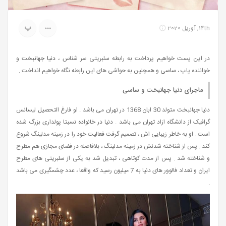
ب
14th, آوریل 2020
در این پست خواهیم پرداخت به رابطه سلبریتی سر شناس ،
دنیا جهانبخت
و
خواننده پاپ ،
ساسی
و همچنین به حواشی های این رابطه نگاه خواهیم انداخت .
ماجرای دنیا جهانبخت و ساسی
دنیا جهانبخت متولد 30 ابان 1368 در تهران می باشد . او فارغ التحصیل لیسانس
گرافیک از دانشگاه ازاد تهران می باشد . دنیا در خانواده نسبتا پولداری بزرگ شده
است . او به خاطر زیبایی اش ، تصمیم گرفت فعالیت خود را در زمینه مدلینگ شروع
کند . پس از شناخته شدنش در زمینه مدلینگ ، بلافاصله در فضای مجازی هم مطرح
و شناخته شد . پس از مدت کوتاهی ، تبدیل شد به یکی از سلبریتی های مطرح
ایران و تعداد فالوور های دنیا به 7 میلیون رسید که واقعا ، عدد چشمگیری می باشد
.