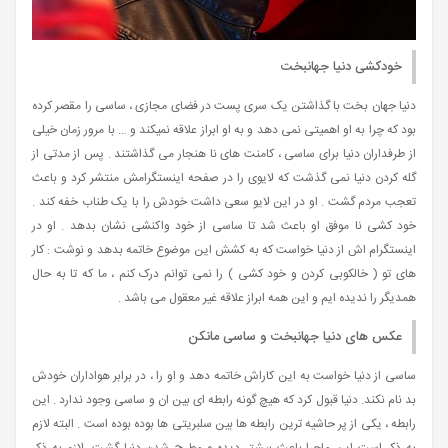
خودکشی دنیا جهانبخت
دنیا جهان بخت با گذاشتن یک سری پست در فضای مجازی ، ساسی را مقصر کرده
بود که چرا به او اهمیتی نمی دهد و به او ابراز علاقه نمیکند و … با مرور زمان خیلی
از طرفداران دنیا برای ساسی ، کامنت های نا هنجار می گذاشتند . پس از مدتی از
گله کردن دنیا نمی گذشت که لایوی را در صفحه اینستگرامش منتشر کرد و باعث
تعجب مردم گشت . او در این لایو سعی داشت خودش را با یک طناب خفه کند .
خود کشی نا موفق او باعث شد تا ساسی از خود واکنشی نشان بدهد . او در
اینستگرام اش از دنیا خواست که به کشش این موضوع خاتمه بدهد و نوشت : کار
های تو ( خالکوبی کردن و خود کشی ) را نمی توانم درک کنم ، ما که تا به حال
همدیگر را ندیده ایم و این همه ابراز علاقه غیر معقول می باشد .
عکس های دنیا جهانبخت و ساسی مانکن
ساسی از دنیا خواست به این کاراش خاتمه دهد و او را ، در برابر هواداران خودش
بد نام نکند. دنیا قبول کرد که هیچ گونه رابطه ای بین ان و ساسی وجود ندارد . این
رابطه ، یکی از پر حاشیه ترین رابطه ها بین سلبریتی ها بوده بوده است . البته لازم
به ذکر است این ماجرا باعث بیشتر دیده و مطرح شدن دنیا گشت. لازم به ذکر