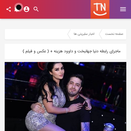
صفحه نخست
اخبار سلبریتی ها
ماجرای رابطه دنیا جهانبخت و داوود هزینه + ( عکس و فیلم )