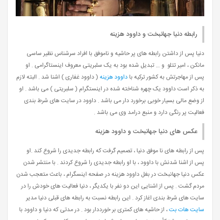
رابطه دنیا جهانبخت و داوود هزینه
دنیا پس از داشتن رابطه های پر حاشیه و ناموفق با افراد سرشناس نظیر ساسی
مانکن ، امیر تتلو و … تبدیل شده بود به یک سلبریتی معروف اینستاگرامی . او
پس از مهاجرتش به کشور ترکیه با
داوود هزینه
( داوود غفاری ) اشنا شد . البته لازم
به ذکر است داوود یک چهره شناخته شده در اینستگرام ( سلبریتی ) می باشد . او
از وضع مالی بسیار خوبی برخورد دار می باشد . داوود در سایت های شرط بندی
فعالیت پر رنگی دارد و منبع درامد وی می باشد .
عکس های دنیا جهانبخت و داوود هزینه
پس از رابطه های نا موفق دنیا ، تصمیم گرفت که رابطه جدیدی را شروع کند .او
پس از اشنا شدنش با داوود ، با او رابطه جدیدی را شروع کردند . با منتشر شدن
عکس دنیا جهانبخت در بغل داوود هزینه در صفحه اینسگرام ، باعث متعجب شدن
مردم گشت . پس از اشنایی این دو نفر با یکدیگر ، دنیا فعالیت های خودش را در
سایت های شرط بندی اغاز کرد . این رابطه نسبت به رابطه های قبلی دنیا مدیر
سایت هات بت
، از حاشیه های کمتری بر خورددار بود . در مدتی که دنیا و داوود با