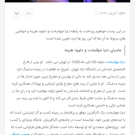
ب
15th, آوریل 2020
در این پست خواهیم پرداخت به رابطه دنیا جهانبخت و داوود هزینه و حواشی
های مربوط به آن ها که این روز ها ترند خوبی شده است.
ماجرای دنیا جهانبخت و داوود هزینه
دنیا جهانبخت
متولد 30 ابان ماه 1368 در تهران می باشد . او پس از فارغ
التحصیل شدنش در دانشگاه ازاد تهران ، شروع به فعالیت در زمینه مدلینگ کرد .
پس از مدتی بعد تبدیل شد به یکی از بهترین و مطرح ترین سوپر استار ها در
زمینه مدلینگ . او با خیلی از برند های مطرح لوازم ارایشی و پوشاک همکاری کرده
است . او پس از مطرح و شناخته شدنش به کشور ترکیه مهاجرت کرد و در ان جا در
زمینه مدلینگ و سایت های شرط بندی کار می کند و تا کنون با چندین برند سر
شناس ترکی و خارجی همکاری کرده است .
دنیا جهانبخت یک کارآفرین موفق و پرافتخار در زمینه کسب و کار اینترنتی است که
با ایده‌های نوین خود، توانسته است در جامعه‌ی کارآفرینان، جایگاه ویژه‌ای را کسب
کند. پروژه‌های متعددی که او توسعه داده است نشانگر تلاش‌های فراوانی است که
برای دستیابی به اهداف خود، انجام داده است. همچنین، با همکاری
حسین اپیکور