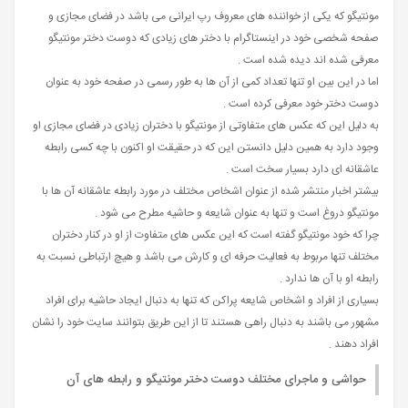
مونتیگو که یکی از خواننده های معروف رپ ایرانی می باشد در فضای مجازی و
صفحه شخصی خود در اینستاگرام با دختر های زیادی که دوست دختر مونتیگو
معرفی شده اند دیده شده است .
اما در این بین او تنها تعداد کمی از آن ها به طور رسمی در صفحه خود به عنوان
دوست دختر خود معرفی کرده است .
به دلیل این که عکس های متفاوتی از مونتیگو با دختران زیادی در فضای مجازی او
وجود دارد به همین دلیل دانستن این که در حقیقت او اکنون با چه کسی رابطه
عاشقانه ای دارد بسیار سخت است .
بیشتر اخبار منتشر شده از عنوان اشخاص مختلف در مورد رابطه عاشقانه آن ها با
مونتیگو دروغ است و تنها به عنوان شایعه و حاشیه مطرح می شود .
چرا که خود مونتیگو گفته است که این عکس های متفاوت از او در کنار دختران
مختلف تنها مربوط به فعالیت حرفه‌ ای و کارش می باشد و هیچ ارتباطی نسبت به
رابطه او با آن ها ندارد .
بسیاری از افراد و اشخاص شایعه پراکن که تنها به دنبال ایجاد حاشیه برای افراد
مشهور می باشند به دنبال راهی هستند تا از این طریق بتوانند سایت خود را نشان
افراد دهند .
حواشی و ماجرای مختلف دوست دختر مونتیگو و رابطه های آن