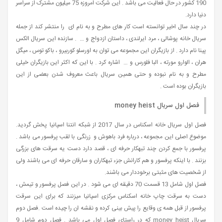
190 کشور در حال فعالیت می باشد . این شرکت امروزه 75 میلیون مشترک از سراسر
دنیا دارد.
در چند سال اخیر توانسته است کار های مطرح و به نام ای را منتشر کند از جمله
سریال خانه پوشالی ، مرد ایرلندی ، داستان ازدواج و … . سازنده این سریال الکس
پینا نام دارد . از بازیگران این مجموعه می توان به اورسلو کوربیرو ، باکو توس ، میگل
هران ، الوارو مورته ، البا فلورس و … اشاره کرد . با این که اکثر این بازیگران خیلی
مطرح و به نام نبوده و حتی همین سریال باعث معروف شدن بعضی از این
بازیگران بوده است .
فصل اول سریال money heist
فصل اول سریال خانه اسکناس در سال 2017 از شبکه انتنا اسپانیا پخش گردید.
موضوع اصلی این مجموعه ، درباره فرد باهوش و زرنگی با لقب پرفسور می باشد .
پرفسور با جمع کردن چند تبهکار حرفه ای ، قصد دارد دست یه سرقت های بزرگی
بزنند . با اینکه پرفسور و هم کارانش جزء تبهکاران و سارقان حرفه ای می باشند ولی
از شخصیت های مثبتی برخوددار می باشند.
فصل اول شامل 13 قسمت 70 دقیقه ای می شود . در این فصل پرفسور و تیمش ،
دست به سرقت چاپ خانه اسکناس مرکزی اسپانیا میزنند که برای این سرقت
پرفسور از قبل همه ی وقایع را پیش بینی کرده و نقشه ان را چیده است .فصل دوم
سریال money heist که در راستای فصل اول می باشد . فصل دوم شامل 9