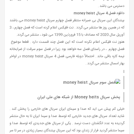
دسترس می باشد .
دانلود فصل 4 سریال money heist
بینندگان این سریال بی صبرانه منتظر فصل چهارم سریال money heist می باشند
که در همین روز ها منتشر می گردد . نت فلیکس اعلام کرده است که فصل چهارم ، 3
آوریل سال 2020 که مصادف با 15 فرورذین 1399 می شود ، منتشر می گردد.
هنوز نت فلیکس اعلام نکرده است که این فصل چند قسمت دارد . قطعا موضوع
فصل چهارم ، در راستای فصل سه خواهد بود زیرا در فصل سوم سرقت از ضرابخانه
نیمه کاره باقی ماند . احتمالأ دوبله فارسی فصل 4 سریال money heist در اواخر
بهار امسال منتشر می گردد .
پخش سریال Money heits از شبکه های ملی ایران
خیلی کم پیش می اید که صدا و سیمای ایران سریال های خارجی را پخش کند .
شاید تعداد سریال های جدید خارجی که توسط صدا و سیما ایران تا به حال منتشر
گردیده به عدد انگشتان دست نرسد . یکی از سریال های جدیدی که توسط صدا و
سیما منتشر گردید فرار از زندان بود که این سریال بینندگان بسیار زیادی در سر تا سر