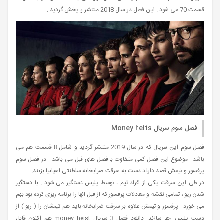
قسمت 70 می شود . این فصل در سال 2018 منتشر و پخش گردید .
فصل سوم سریال Money heits
فصل سوم این سریال که در سال 2019 منتشر گردید و شامل 8 قسمت هم می
باشد . موضوع این فصل کمی متفاوت با فصل های قبل می باشد . در فصل سوم
پرفسور و تیمش قصد دارند دست به سرقت ضرابخانه سلطنتی اسپانیا بزنند.
در طی این سرقت یکی از افراد تیم ، توسط پلیس دستگیر می شود . با دستگیر
شدن ریو ، تمامی نقشه و معادلات پرفسور که از قبل انها را برنامه ریزی کرده بود بهم
می خورد . پرفسور و تیمش علاوه بر سرقت ضرابخانه باید هم تیمشان را ( ریو ) از
دست پلیس رها سازند .دانلود فصل 3 سریال money heist هم اکنون قابل