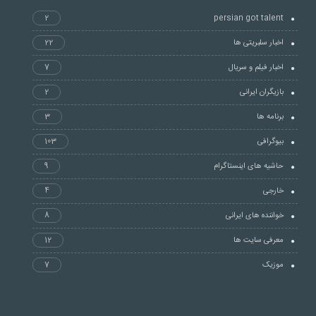
2
persian got talent
اخبار سلبریتی ها
22
اخبار فیلم و سریال
7
بازیگران ایرانی
2
برنامه ها
3
بیوگرافی
103
حاشیه های اینستاگرام
9
خارجی
4
خواننده های ایرانی
8
معرفی سایت ها
12
موزیک
7