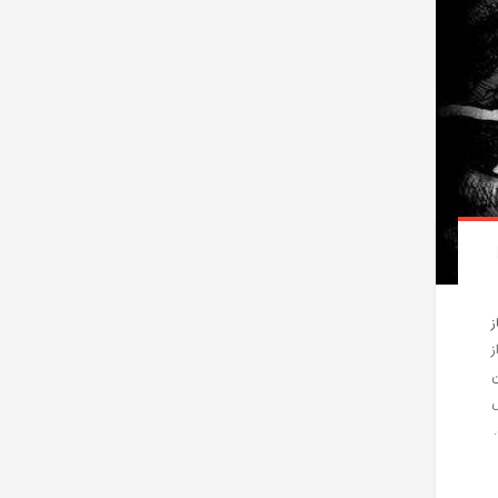
ز
ز
ن
ص