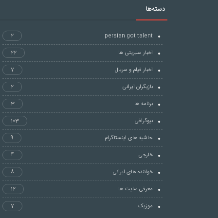
دسته‌ها
2
persian got talent
اخبار سلبریتی ها
22
اخبار فیلم و سریال
7
بازیگران ایرانی
2
برنامه ها
3
بیوگرافی
103
حاشیه های اینستاگرام
9
خارجی
4
خواننده های ایرانی
8
معرفی سایت ها
12
موزیک
7