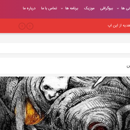
تی ها
بیوگرافی
موزیک
برنامه ها
تماس با ما
درباره ما
یه از این اپ
بری
 سئو وب‌سایت
س
یح
یوندهای موثر