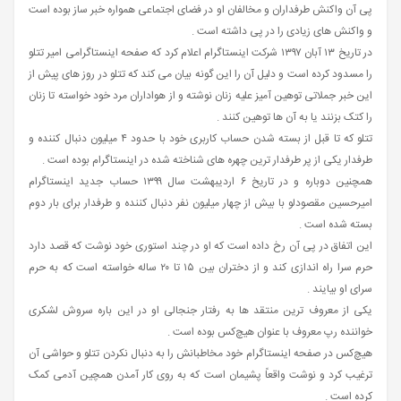
پی آن واکنش طرفداران و مخالفان او در فضای اجتماعی همواره خبر ساز بوده است
و واکنش‌ های زیادی را در پی داشته‌ است .
در تاریخ ۱۳ آبان ۱۳۹۷ شرکت اینستاگرام اعلام کرد که صفحه اینستاگرامی امیر تتلو
را مسدود کرده‌ است و دلیل آن را این گونه بیان می کند که تتلو در روز های پیش از
این خبر جملاتی توهین آمیز علیه زنان نوشته و از هواداران مرد خود خواسته تا زنان
را کتک بزنند یا به آن‌ ها توهین کنند .
تتلو که تا قبل از بسته شدن حساب کاربری خود با حدود ۴ میلیون دنبال کننده و
طرفدار یکی از پر طرفدار ترین چهره‌ های شناخته شده در اینستاگرام بوده است .
همچنین دوباره و در تاریخ ۶ اردیبهشت سال ۱۳۹۹ حساب جدید اینستاگرام
امیرحسین مقصودلو با بیش از چهار میلیون نفر دنبال‌ کننده و طرفدار برای بار دوم
بسته شده است .
این اتفاق در پی آن رخ داده است که او در چند استوری خود نوشت که قصد دارد
حرم‌ سرا راه‌ اندازی کند و از دختران بین ۱۵ تا ۲۰ ساله خواسته است که به حرم‌
سرای او بیایند .
یکی از معروف ترین منتقد ها به رفتار جنجالی او در این باره سروش لشکری
خواننده رپ معروف با عنوان هیچ‌کس بوده است .
هیچ‌کس در صفحه اینستاگرام خود مخاطبانش را به دنبال نکردن تتلو و حواشی آن
ترغیب کرد و نوشت واقعاً پشیمان است که به روی کار آمدن همچین آدمی کمک
کرده است .