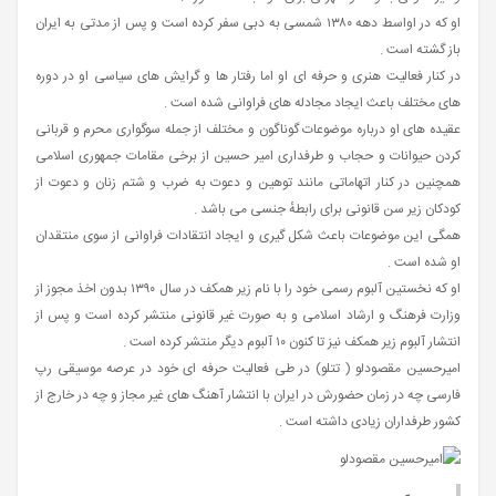
او که در اواسط دهه ۱۳۸۰ شمسی به دبی سفر کرده است و پس از مدتی به ایران
باز گشته است .
در کنار فعالیت هنری و حرفه ای او اما رفتار ها و گرایش‌ های سیاسی او در دوره‌
های مختلف باعث ایجاد مجادله های فراوانی شده‌ است .
عقیده های او درباره موضوعات گوناگون و مختلف از جمله سوگواری محرم و قربانی
کردن حیوانات و حجاب و طرفداری امیر حسین از برخی مقامات جمهوری اسلامی
همچنین در کنار اتهاماتی مانند توهین و دعوت به ضرب و شتم زنان و دعوت از
کودکان زیر سن قانونی برای رابطهٔ جنسی می باشد .
همگی این موضوعات باعث شکل‌ گیری و ایجاد انتقادات فراوانی از سوی منتقدان
او شده‌ است .
او که نخستین آلبوم رسمی خود را با نام زیر همکف در سال ۱۳۹۰ بدون اخذ مجوز از
وزارت فرهنگ و ارشاد اسلامی و به صورت غیر قانونی منتشر کرده است و پس از
انتشار آلبوم زیر همکف نیز تا کنون ۱۰ آلبوم دیگر منتشر کرده‌ است .
امیرحسین مقصودلو ( تتلو) در طی فعالیت حرفه‌ ای خود در عرصه موسیقی رپ
فارسی چه در زمان حضورش در ایران با انتشار آهنگ های غیر مجاز و چه در خارج از
کشور طرفداران زیادی داشته است .