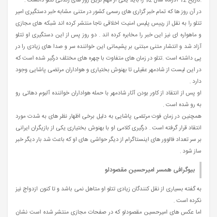
.تاریخ 12 آذرماه سال 92 را باید یکی از مهم ترین روز های زندگی تتلو دانست .
در آن روز ها که تمام خبر گزاری های رسمی کشور در متنی مشابه خبر دستگیری امیر
تتلو را به نقل از رییس پلیس امنیت اخلاقی ناجا منتشر کرده اند شبکه های مجازی
و ماهواره ای نیز این خبر را مخابره کرده اند . دو روز پس از این دستگیری او تتلو
آزاد شد و انتشار متنی مبتنی بر پشیمانی این خواننده سر و صدا های زیادی را در
پی داشته است .تتلو در زمان های متفاوت با چهره های مختلف درگیر شده است که
در این لیست از شادمهر عقیلی تا بهنوش بختیاری و هواداران مرتضی پاشایی وجود
دارد .
او پس از انتقاد از کاور بودن آثار شادمهر با حمله هواداران خواننده آلبوم دهاتی رو
به رو شده است .
همچنین در زمان فوت مرتضی پاشایی به دلیل برخی اظهار نظر های به شدت مورد
انتقاد قرار گرفته است . درگیری کلامی او با بهنوش بختیاری یکی از بازیگران ایرانی
بر سر تعداد فالوور های اینستاگرام از دیگر حواشی های او که باعث شد بار دیگر خبر
ساز شود .
بیوگرافی همسر اميرحسین مقصودلو
به گفته بسیاری از نقل کنندگان زیادی تتلو او متاهل نمی باشد و تا کنون ازدواج نیز
نکرده است .
اما عکس های امیرحسین مقصودلو که در صفحات مجازی منتشر شده است نشان