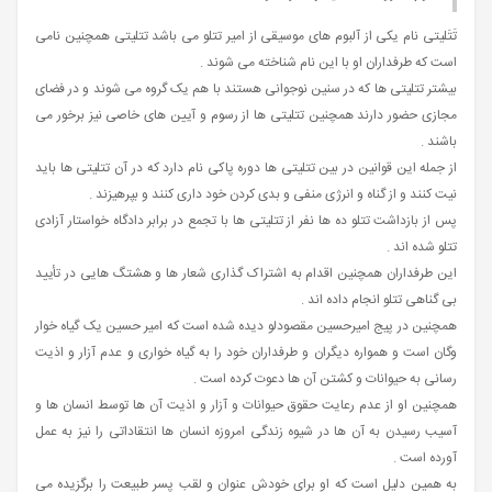
تَتَلیتی نام یکی از آلبوم های موسیقی از امیر تتلو می باشد تتلیتی همچنین نامی
است که طرفداران او با این نام شناخته می‌ شوند .
بیشتر تتلیتی ها که در سنین نوجوانی هستند با هم یک گروه می‌ شوند و در فضای
مجازی حضور دارند همچنین تتلیتی ها از رسوم و آیین‌ های خاصی نیز برخور می
باشند .
از جمله این قوانین در بین تتلیتی ها دوره پاکی نام دارد که در آن تتلیتی ها باید
نیت کنند و از گناه و انرژی منفی و بدی کردن خود داری کنند و بپرهیزند .
پس از بازداشت تتلو ده‌ ها نفر از تتلیتی ها با تجمع در برابر دادگاه خواستار آزادی
تتلو شده اند .
این طرفداران همچنین اقدام به اشتراک گذاری شعار ها و هشتگ‌ هایی در تأیید
بی گناهی تتلو انجام داده اند .
همچنین در پیج امیرحسین مقصودلو دیده شده است که امیر حسین یک گیاه خوار
وگان است و همواره دیگران و طرفداران خود را به گیاه‌ خواری و عدم آزار و اذیت
رسانی به حیوانات و کشتن آن‌ ها دعوت کرده است .
همچنین او از عدم رعایت حقوق حیوانات و آزار و اذیت آن ها توسط انسان ها و
آسیب رسیدن به آن ها در شیوه زندگی امروزه انسان ها انتقاداتی را نیز به عمل
آورده است .
به همین دلیل است که او برای خودش عنوان و لقب پسر طبیعت را برگزیده می